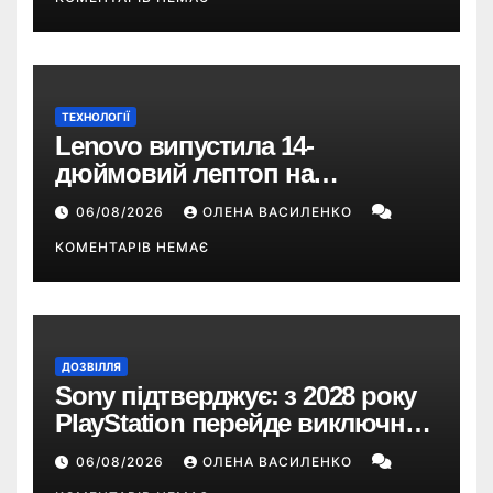
ТЕХНОЛОГІЇ
Lenovo випустила 14-
дюймовий лептоп на
Snapdragon X2 з автономністю
06/08/2026
ОЛЕНА ВАСИЛЕНКО
понад 33 години
КОМЕНТАРІВ НЕМАЄ
ДОЗВІЛЛЯ
Sony підтверджує: з 2028 року
PlayStation перейде виключно
на цифрові ігри
06/08/2026
ОЛЕНА ВАСИЛЕНКО