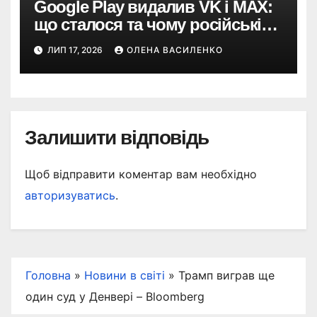
Google Play видалив VK і MAX:
що сталося та чому російські
застосунки зникають із
ЛИП 17, 2026
ОЛЕНА ВАСИЛЕНКО
магазинів
Залишити відповідь
Щоб відправити коментар вам необхідно
авторизуватись
.
Головна
»
Новини в світі
»
Трамп виграв ще
один суд у Денвері – Bloomberg