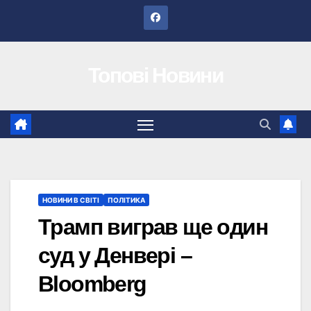
Перейти
до
вмісту
Топові Новини
НОВИНИ В СВІТІ
ПОЛІТИКА
Трамп виграв ще один
суд у Денвері –
Bloomberg