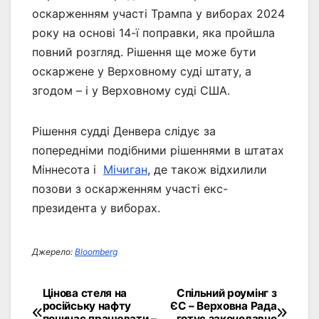
оскарженням участі Трампа у виборах 2024
року на основі 14-ї поправки, яка пройшла
повний розгляд. Рішення ще може бути
оскаржене у Верховному суді штату, а
згодом – і у Верховному суді США.
Рішення судді Денвера слідує за
попередніми подібними рішеннями в штатах
Міннесота і
Мічиган
, де також відхилили
позови з оскарженням участі екс-
президента у виборах.
Джерело:
Bloomberg
Цінова стеля на
Спільний роумінг з
Навігація
російську нафту
ЄС – Верховна Рада
починає працювати –
готує законодавче