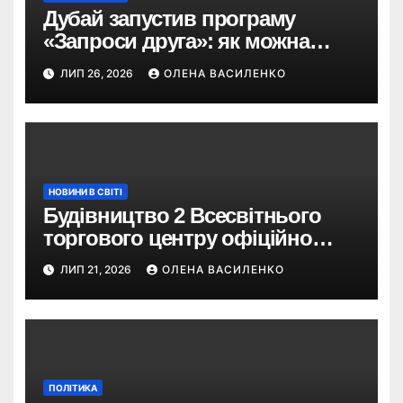
Дубай запустив програму
«Запроси друга»: як можна
отримати винагороду за
ЛИП 26, 2026
ОЛЕНА ВАСИЛЕНКО
туристів
НОВИНИ В СВІТІ
Будівництво 2 Всесвітнього
торгового центру офіційно
розпочалося: 373 метри
ЛИП 21, 2026
ОЛЕНА ВАСИЛЕНКО
ПОЛІТИКА