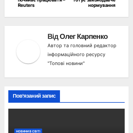
записів
Reuters
нормування
Від
Олег Карпенко
Автор та головний редактор
інформаційного ресурсу
"Топові новини"
Пов’язаний запис
НОВИНИ В СВІТІ