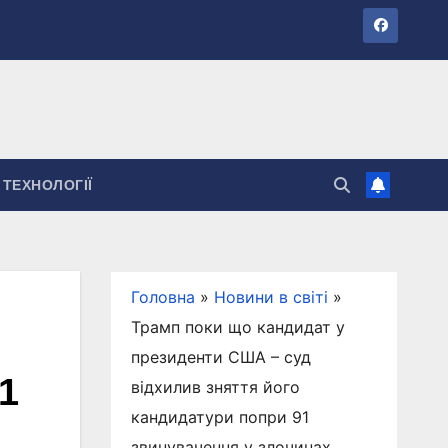
ТЕХНОЛОГІЇ
Головна
»
Новини в світі
»
Трамп поки що кандидат у
президенти США – суд
1
відхилив зняття його
кандидатури попри 91
звинувачення у злочинах