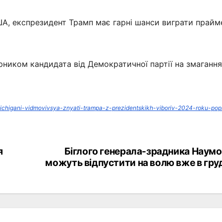
А, експрезидент Трамп має гарні шанси виграти прайм
рником кандидата від Демократичної партії на змагання
chigani-vidmovivsya-znyati-trampa-z-prezidentskikh-viboriv-2024-roku-popr
я
Біглого генерала-зрадника Наум
можуть відпустити на волю вже в гру