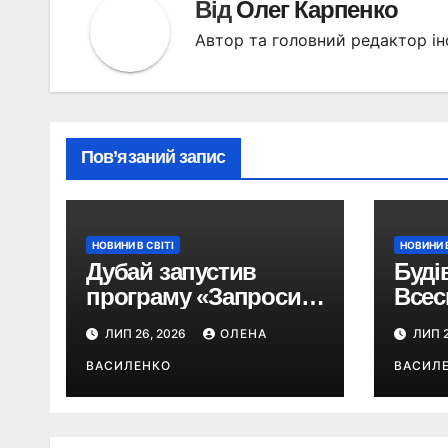
Від
Олег Карпенко
Автор та головний редактор ін
Пов’язаний запис
НОВИНИ В СВІТІ
НОВИНИ В
Дубай запустив
Буді
програму «Запроси
Всес
друга»: як можна
торг
ЛИП 26, 2026
ОЛЕНА
ЛИП 2
отримати
офіц
винагороду за
ВАСИЛЕНКО
розп
ВАСИЛ
туристів
метр