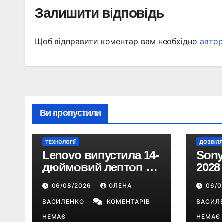
Залишити відповідь
Щоб відправити коментар вам необхідно
авто
Ви пропустили
ТЕХНОЛОГІЇ
ДОЗВІЛ
Lenovo випустила 14-
Sony
дюймовий лептоп на
2028
Snapdragon X2 з
пере
06/08/2026
ОЛЕНА
06/
автономністю понад
цифр
33 години
ВАСИЛЕНКО
КОМЕНТАРІВ
ВАСИЛ
НЕМАЄ
НЕМАЄ