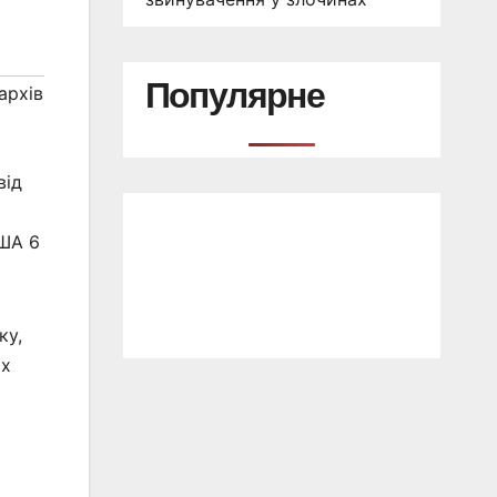
Популярне
архів
від
США 6
ку,
их