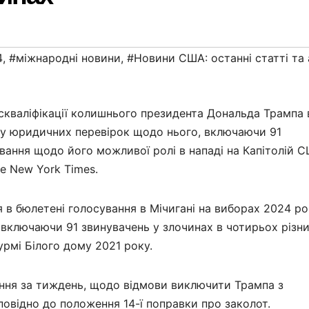
4
,
#міжнародні новини
,
#Новини США: останні статті та 
скваліфікації колишнього президента Дональда Трампа 
ку юридичних перевірок щодо нього, включаючи 91
вання щодо його можливої ролі в нападі на Капітолій 
he New York Times.
 в бюлетені голосування в Мічигані на виборах 2024 ро
включаючи 91 звинувачень у злочинах в чотирьох різн
рмі Білого дому 2021 року.
ення за тиждень, щодо відмови виключити Трампа з
повідно до положення 14-ї поправки про заколот.