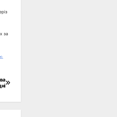
еріз
х за
i-
ова
дні