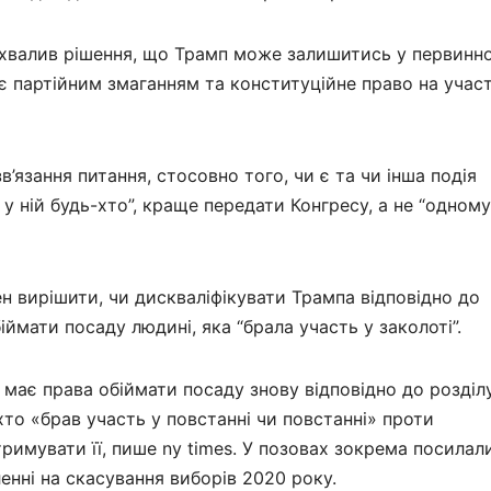
хвалив рішення, що Трамп може залишитись у первинн
є партійним змаганням та конституційне право на участ
в’язання питання, стосовно того, чи є та чи інша подія
у ній будь-хто”, краще передати Конгресу, а не “одному
н вирішити, чи дискваліфікувати Трампа відповідно до
ймати посаду людині, яка “брала участь у заколоті”.
має права обіймати посаду знову відповідно до розділу
 хто «брав участь у повстанні чи повстанні» проти
дтримувати її, пише ny times. У позовах зокрема посилал
енні на скасування виборів 2020 року.