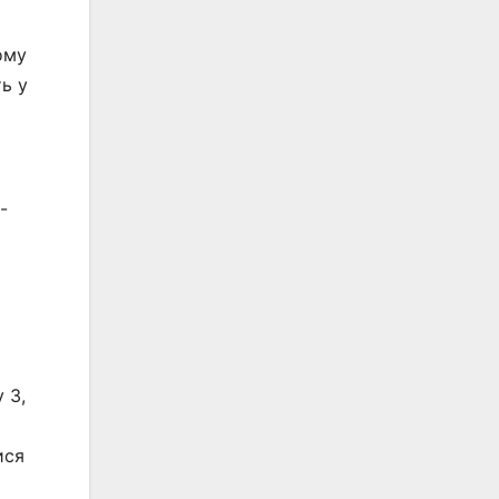
ому
ь у
-
 3,
ися