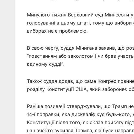
Минулого тижня Верховний суд Міннесоти у
голосуванні в цьому штаті, тому що вибори 
виборах не є проблемою.
В свою чергу, суддя Мічигана заявив, що роз
“повстанням або заколотом і чи брав участь 
єдиному судді”.
Також суддя додав, що саме Конгрес повине
розділу Конституції США, який забороняє обі
Раніше позивачі стверджували, що Трамп не 
14-ї поправки, яка дискваліфікує будь-кого,
Конституції після того, як склав присягу пі
на начебто зусилля Трампа, які були направл