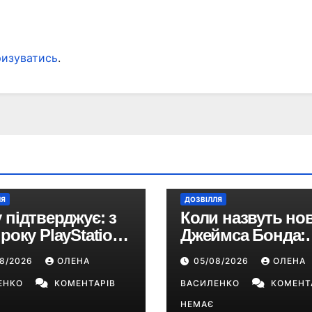
ризуватись
.
ЛЯ
ДОЗВІЛЛЯ
 підтверджує: з
Коли назвуть но
 року PlayStation
Джеймса Бонда:
йде виключно на
продюсери
08/2026
ОЛЕНА
05/08/2026
ОЛЕНА
ові ігри
повідомили про
ЕНКО
КОМЕНТАРІВ
терміни кастингу
ВАСИЛЕНКО
КОМЕНТ
НЕМАЄ