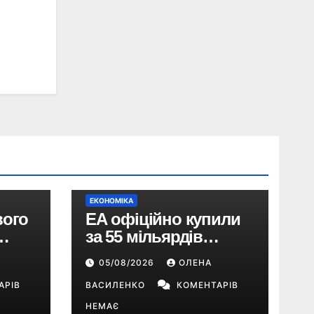
ЕКОНОМІКА
вого
EA офіційно купили
за 55 мільярдів
доларів: що буде з EA
05/08/2026
ОЛЕНА
Sports FC, Battlefield і
АРІВ
The Sims
ВАСИЛЕНКО
КОМЕНТАРІВ
НЕМАЄ