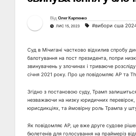
Від
Олег Карпенко
#вибори сша 202
ЛИС 15, 2023
Суд в Мічигані частково відхилив спробу ди
балотування на пост президента, попри низ
звинувачень у злочинах і триваюче розсліду
січня 2021 року. Про це повідомляє AP та T
Згідно з постановою суду, Трамп залишиться
незважаючи на низку юридичних перевірок, 
юрисдикціях, та ймовірну роль Трампа у шту
Як повідомляє AP, це вже друге судове ріш
бюлетенів для голосування на праймеріз від