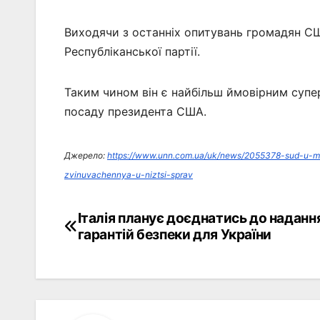
Виходячи з останніх опитувань громадян СШ
Республіканської партії.
Таким чином він є найбільш ймовірним супе
посаду президента США.
Джерело:
https://www.unn.com.ua/uk/news/2055378-sud-u-mi
zvinuvachennya-u-niztsi-sprav
Італія планує доєднатись до наданн
Навігація
гарантій безпеки для України
записів