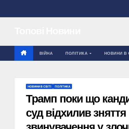
Перейти
до
вмісту
Топові Новини
ВІЙНА
ПОЛІТИКА
НОВИНИ В 
НОВИНИ В СВІТІ
ПОЛІТИКА
Трамп поки що канд
суд відхилив зняття
звинувачення у зло