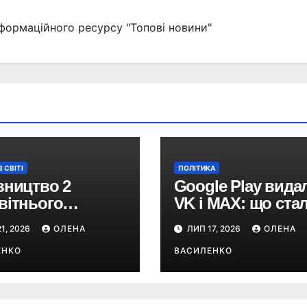
формаційного ресурсу "Топові новини"
 СВІТІ
ПОЛІТИКА
вництво 2
Google Play вида
вітнього
VK і MAX: що ста
ового центру
та чому російські
1, 2026
ОЛЕНА
ЛИП 17, 2026
ОЛЕНА
ійно
застосунки зник
очалося: 373
ЕНКО
із магазинів
ВАСИЛЕНКО
и