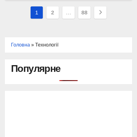
Пагінація
1
2
…
88
записів
Головна
»
Технології
Популярне