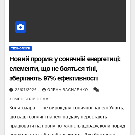
ТЕХНОЛОГІЇ
Новий прорив у сонячній енергетиці:
елементи, що не бояться тіні,
зберігають 97% ефективності
28/07/2026
ОЛЕНА ВАСИЛЕНКО
КОМЕНТАРІВ НЕМАЄ
Коли хмара — не вирок для сонячної панелі Уявіть,
що ваші сонячні панелі на даху перестають
працювати на повну потужність щоразу, коли поряд
пролітає птах або набігає хмара. Для більшості…