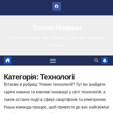
Перейти
до
вмісту
Топові Новини
Тільки головне про Україну, і все що навколо
України
Категорія:
Технології
Вітаємо в рубриці “Новин технологій”! Тут ви знайдете
гарячі новини та ключові інновації у світі технологій, а
також останні події в сфері смартфонів та електроніки.
Наша команда працює, щоб привести до вас найсвіжіші