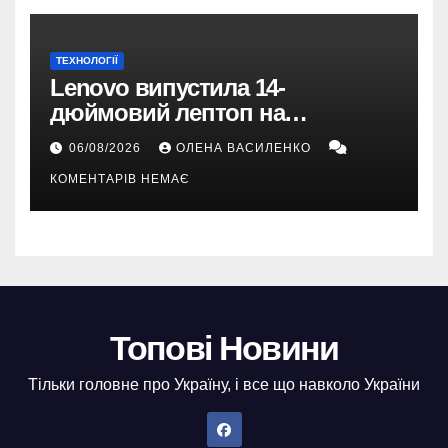
ТЕХНОЛОГІЇ
Lenovo випустила 14-
дюймовий лептоп на
Snapdragon X2 з автономністю
06/08/2026
ОЛЕНА ВАСИЛЕНКО
понад 33 години
КОМЕНТАРІВ НЕМАЄ
Топові Новини
Тільки головне про Україну, і все що навколо України