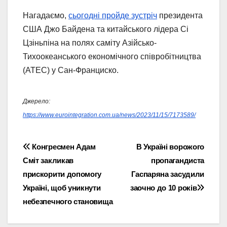
Нагадаємо,
сьогодні пройде зустріч
президента
США Джо Байдена та китайського лідера Сі
Цзіньпіна на полях саміту Азійсько-
Тихоокеанського економічного співробітництва
(АТЕС) у Сан-Франциско.
Джерело:
https://www.eurointegration.com.ua/news/2023/11/15/7173589/
Навігація
Конгресмен Адам
В Україні ворожого
Сміт закликав
пропагандиста
записів
прискорити допомогу
Гаспаряна засудили
Україні, щоб уникнути
заочно до 10 років
небезпечного становища