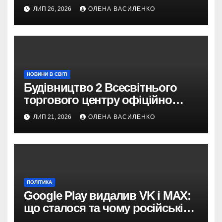
отримати винагороду за
ЛИП 26, 2026
ОЛЕНА ВАСИЛЕНКО
туристів
НОВИНИ В СВІТІ
Будівництво 2 Всесвітнього
торгового центру офіційно
розпочалося: 373 метри
ЛИП 21, 2026
ОЛЕНА ВАСИЛЕНКО
ПОЛІТИКА
Google Play видалив VK і MAX:
що сталося та чому російські
застосунки зникають із