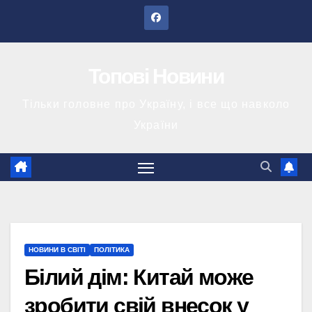
Перейти
до
вмісту
Топові Новини
Тільки головне про Україну, і все що навколо
України
НОВИНИ В СВІТІ
ПОЛІТИКА
Білий дім: Китай може
зробити свій внесок у