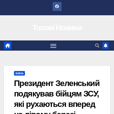
Перейти
до
вмісту
Топові Новини
ВІЙНА
Президент Зеленський
подякував бійцям ЗСУ,
які рухаються вперед