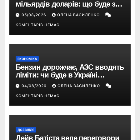
мільярдів доларів: що буде з
EA Sports FC, Battlefield і The
05/08/2026
ОЛЕНА ВАСИЛЕНКО
Sims
КОМЕНТАРІВ НЕМАЄ
ЕКОНОМІКА
Бензин дорожчає, АЗС вводять
ліміти: чи буде в Україні
дефіцит пального
04/08/2026
ОЛЕНА ВАСИЛЕНКО
КОМЕНТАРІВ НЕМАЄ
ДОЗВІЛЛЯ
Дейв Батіста веде переговори