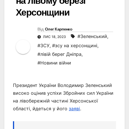
на лівому березі
Херсонщини
Від
Олег Карпенко
#Зеленський
,
ЛИС 18, 2023
#ЗСУ
,
#зсу на херсонщині
,
#лівій берег Дніпра
,
#Новини війни
Президент України Володимир Зеленський
високо оцінив успіхи Збройних сил України
на лівобережній частині Херсонської
області, йдеться у його
заяві
.