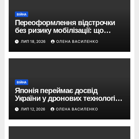
ВІЙНА
Переоформлення відстрочки
без ризику мобілізації: що
змінив Кабмін і як це
ЛИП 18, 2026
ОЛЕНА ВАСИЛЕНКО
використати
ВІЙНА
Японія переймає досвід
України у дронових технологіях
— і планує 80-кратне
ЛИП 12, 2026
ОЛЕНА ВАСИЛЕНКО
збільшення виробництва