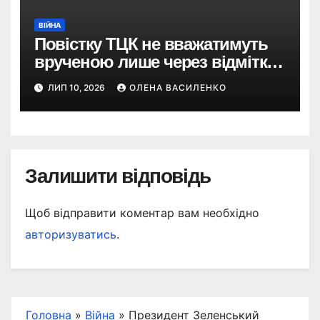
ВІЙНА
Повістку ТЦК не вважатимуть
врученою лише через відмітку
пошти: що пропонує новий
ЛИП 10, 2026
ОЛЕНА ВАСИЛЕНКО
законопроєкт
Залишити відповідь
Щоб відправити коментар вам необхідно
авторизуватись
.
Головна
»
Війна
»
Президент Зеленський