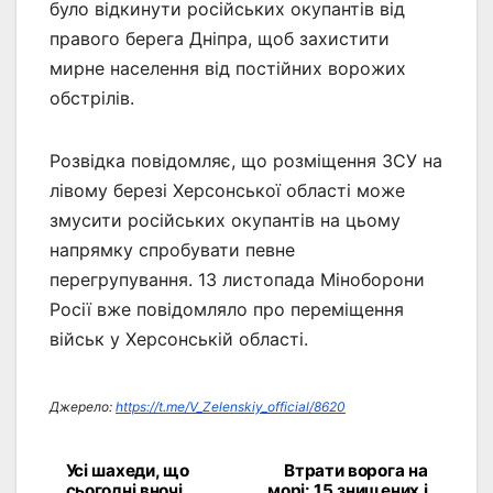
було відкинути російських окупантів від
правого берега Дніпра, щоб захистити
мирне населення від постійних ворожих
обстрілів.
Розвідка повідомляє, що розміщення ЗСУ на
лівому березі Херсонської області може
змусити російських окупантів на цьому
напрямку спробувати певне
перегрупування. 13 листопада Міноборони
Росії вже повідомляло про переміщення
військ у Херсонській області.
Джерело:
https://t.me/V_Zelenskiy_official/8620
Усі шахеди, що
Втрати ворога на
Навігація
сьогодні вночі
морі: 15 знищених і