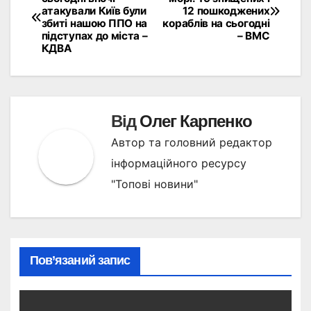
атакували Київ були
12 пошкоджених
записів
збиті нашою ППО на
кораблів на сьогодні
підступах до міста –
– ВМС
КДВА
Від
Олег Карпенко
Автор та головний редактор
інформаційного ресурсу
"Топові новини"
Пов’язаний запис