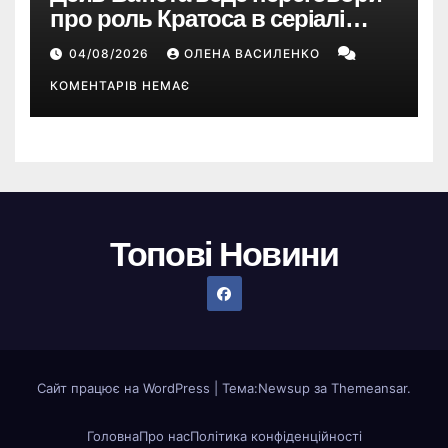
про роль Кратоса в серіалі
«God of War» від Amazon
04/08/2026
ОЛЕНА ВАСИЛЕНКО
КОМЕНТАРІВ НЕМАЄ
Топові Новини
Сайт працює на WordPress
|
Тема:
Newsup
за
Themeansar
.
Головна
Про нас
Політика конфіденційності