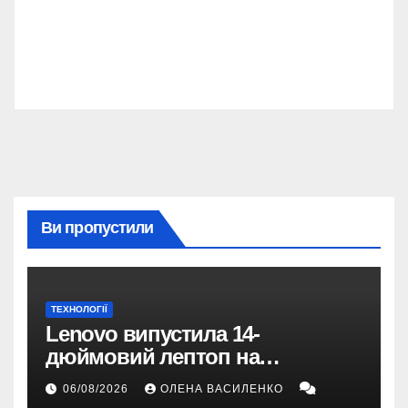
Ви пропустили
ТЕХНОЛОГІЇ
Lenovo випустила 14-
дюймовий лептоп на
Snapdragon X2 з автономністю
06/08/2026
ОЛЕНА ВАСИЛЕНКО
понад 33 години