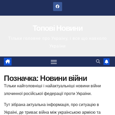
Перейти
до
вмісту
Топові Новини
Тільки головне про Україну, і все що навколо
України
Позначка:
Новини війни
Тільки найголовніші і найактуальніші новини війни
злочинної російської федерації проти України.
Тут зібрана актуальна інформація, про ситуацію в
Україні, де триває війна між українською армією та