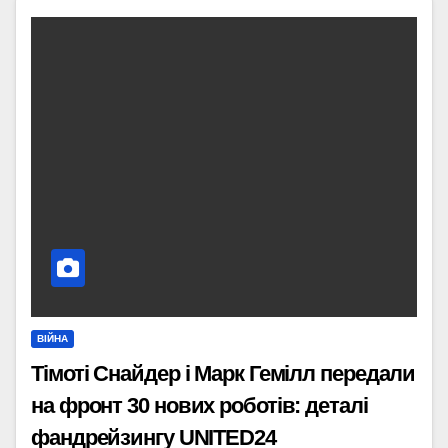
ВІЙНА
Тімоті Снайдер і Марк Гемілл передали
на фронт 30 нових роботів: деталі
фандрейзингу UNITED24