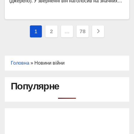
(джерело). У зверненні він наголосив на значних…
Пагінація
1
2
…
78
записів
Головна
»
Новини війни
Популярне