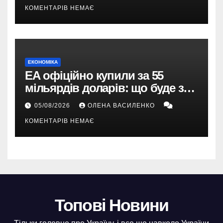
КОМЕНТАРІВ НЕМАЄ
ЕКОНОМІКА
EA офіційно купили за 55
мільярдів доларів: що буде з
EA Sports FC, Battlefield і The
05/08/2026
ОЛЕНА ВАСИЛЕНКО
Sims
КОМЕНТАРІВ НЕМАЄ
Топові Новини