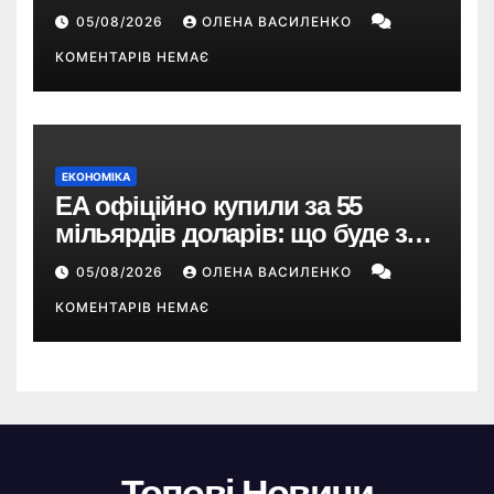
про терміни кастингу
05/08/2026
ОЛЕНА ВАСИЛЕНКО
КОМЕНТАРІВ НЕМАЄ
ЕКОНОМІКА
EA офіційно купили за 55
мільярдів доларів: що буде з
EA Sports FC, Battlefield і The
05/08/2026
ОЛЕНА ВАСИЛЕНКО
Sims
КОМЕНТАРІВ НЕМАЄ
Топові Новини