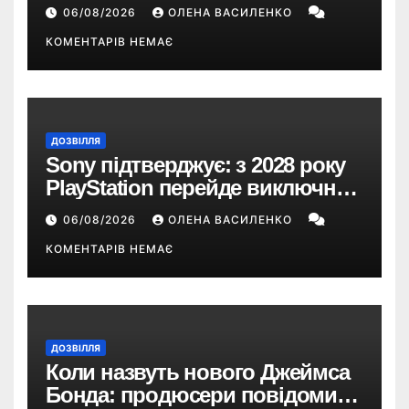
Snapdragon X2 з автономністю
06/08/2026
ОЛЕНА ВАСИЛЕНКО
понад 33 години
КОМЕНТАРІВ НЕМАЄ
ДОЗВІЛЛЯ
Sony підтверджує: з 2028 року
PlayStation перейде виключно
на цифрові ігри
06/08/2026
ОЛЕНА ВАСИЛЕНКО
КОМЕНТАРІВ НЕМАЄ
ДОЗВІЛЛЯ
Коли назвуть нового Джеймса
Бонда: продюсери повідомили