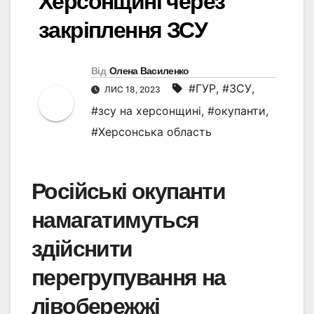
Херсонщині через
закріплення ЗСУ
Від
Олена Василенко
#ГУР
,
#ЗСУ
,
ЛИС 18, 2023
#зсу на херсонщині
,
#окупанти
,
#Херсонська область
Російські окупанти
намагатимуться
здійснити
перегрупування на
лівобережжі