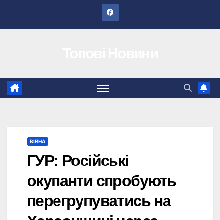
Перейти
до
вмісту
Топові Новини
ВІЙНА
ГУР: Російські
окупанти спробують
перегрупуватись на