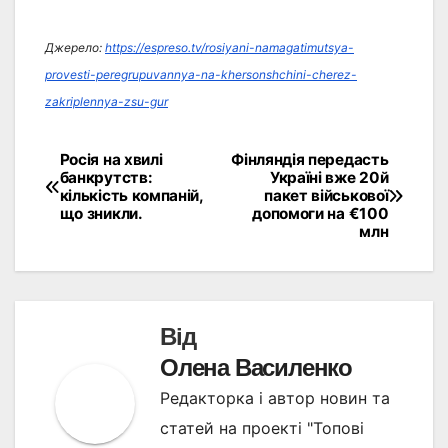
Джерело:
https://espreso.tv/rosiyani-namagatimutsya-
provesti-peregrupuvannya-na-khersonshchini-cherez-
zakriplennya-zsu-gur
Росія на хвилі
Фінляндія передасть
Навігація
банкрутств:
Україні вже 20й
кількість компаній,
пакет військової
записів
що зникли.
допомоги на €100
млн
Від
Олена Василенко
Редакторка і автор новин та
статей на проекті "Топові