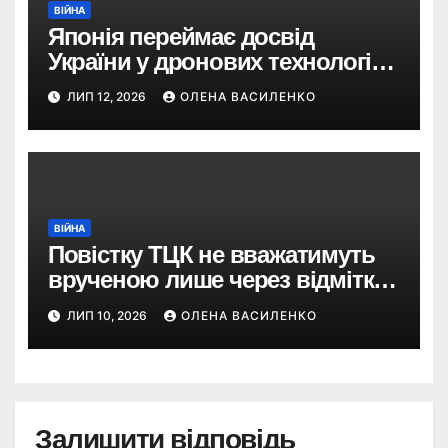
ВІЙНА
Японія переймає досвід
України у дронових технологіях
— і планує 80-кратне
ЛИП 12, 2026
ОЛЕНА ВАСИЛЕНКО
збільшення виробництва
ВІЙНА
Повістку ТЦК не вважатимуть
врученою лише через відмітку
пошти: що пропонує новий
ЛИП 10, 2026
ОЛЕНА ВАСИЛЕНКО
законопроєкт
Залишити відповідь