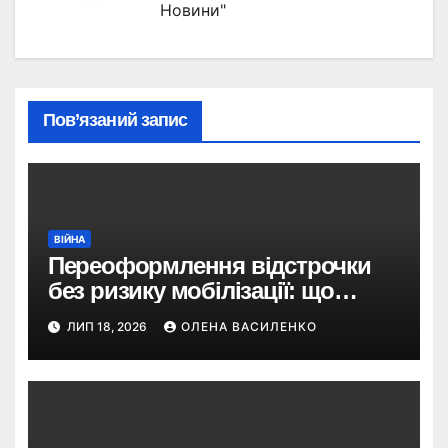
Новини"
Пов’язаний запис
ВІЙНА
Переоформлення відстрочки
без ризику мобілізації: що
змінив Кабмін і як це
ЛИП 18, 2026
ОЛЕНА ВАСИЛЕНКО
використати