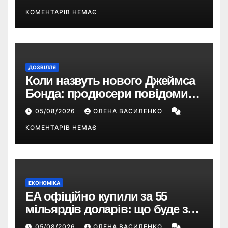
КОМЕНТАРІВ НЕМАЄ
ДОЗВІЛЛЯ
Коли назвуть нового Джеймса
Бонда: продюсери повідомили
про терміни кастингу
05/08/2026
ОЛЕНА ВАСИЛЕНКО
КОМЕНТАРІВ НЕМАЄ
ЕКОНОМІКА
EA офіційно купили за 55
мільярдів доларів: що буде з
EA Sports FC, Battlefield і The
05/08/2026
ОЛЕНА ВАСИЛЕНКО