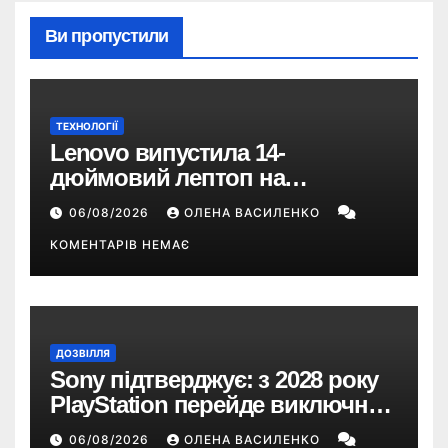
Ви пропустили
ТЕХНОЛОГІЇ
Lenovo випустила 14-
дюймовий лептоп на
Snapdragon X2 з автономністю
06/08/2026
ОЛЕНА ВАСИЛЕНКО
понад 33 години
КОМЕНТАРІВ НЕМАЄ
ДОЗВІЛЛЯ
Sony підтверджує: з 2028 року
PlayStation перейде виключно
на цифрові ігри
06/08/2026
ОЛЕНА ВАСИЛЕНКО