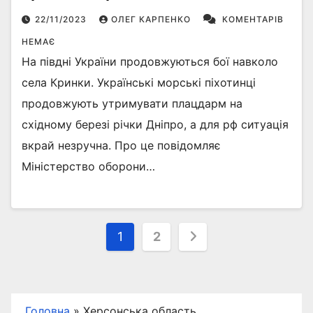
22/11/2023
ОЛЕГ КАРПЕНКО
КОМЕНТАРІВ
НЕМАЄ
На півдні України продовжуються бої навколо
села Кринки. Українські морські піхотинці
продовжують утримувати плацдарм на
східному березі річки Дніпро, а для рф ситуація
вкрай незручна. Про це повідомляє
Міністерство оборони…
Пагінація
1
2
записів
Головна
»
Херсонська область