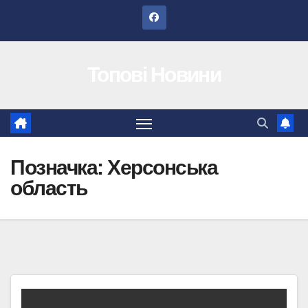
Перейти
до
вмісту
Топові Новини
Позначка:
Херсонська
область