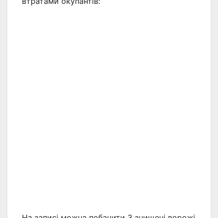
втратами окупантів:
На записі можна побачити 3 знищені ворожі