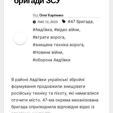
бригади ЗСУ
Від
Олег Карпенко
#47 бригада
,
ЛИС 13, 2023
#Авдіївка
,
#відео війни
,
#втрати ворога
,
#знищена техніка ворога
,
#Новини війни
,
#оборона Авдіївки
В районі Авдіївки українські збройні
формування продовжили знищувати
російську техніку та піхоту, які намагалися
оточити місто. 47-ма окрема механізована
бригада оприлюднила відповідне відео із