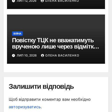
ЛИП 12, 2026
ОЛЕНА ВАСИЛЕНКО
збільшення виробництва
ВІЙНА
Повістку ТЦК не вважатимуть
врученою лише через відмітку
пошти: що пропонує новий
ЛИП 10, 2026
ОЛЕНА ВАСИЛЕНКО
законопроєкт
Залишити відповідь
Щоб відправити коментар вам необхідно
авторизуватись
.