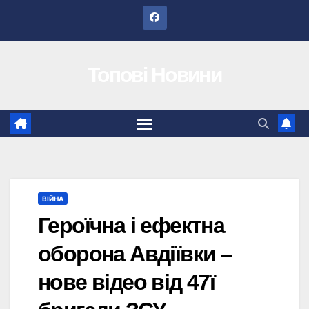
Перейти
до
вмісту
Топові Новини
ВІЙНА
Героїчна і ефектна
оборона Авдіївки –
нове відео від 47ї