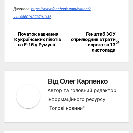
Джерело:
https://www.facebook.com/watch/?
v=1486091878791336
Початок навчання
Генштаб ЗСУ
Навігація
українських пілотів
оприлюднив втрати
на F-16 у Румунії
ворога за 13
записів
листопада
Від
Олег Карпенко
Автор та головний редактор
інформаційного ресурсу
"Топові новини"