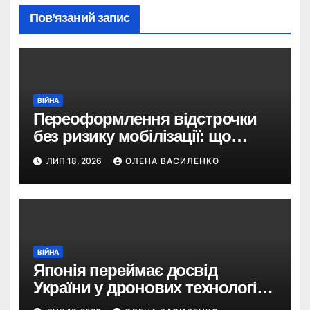
Пов’язаний запис
ВІЙНА
Переоформлення відстрочки
без ризику мобілізації: що
змінив Кабмін і як це
ЛИП 18, 2026
ОЛЕНА ВАСИЛЕНКО
використати
ВІЙНА
Японія переймає досвід
України у дронових технологіях
— і планує 80-кратне