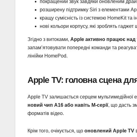
покращений звук завдяки оновленим драй
розширену підтримку Siri з елементами Appl
кращу сумісність із системою HomeKit та 
нові кольори корпусу, які зроблять гаджет
Згідно з витоками,
Apple активно працює над т
запам’ятовувати попередні команди та реагува
лінійки HomePod.
Apple TV: головна сцена для 
Apple TV залишається серцем мультимедійної ек
новий чип A16 або навіть M-серії
, що дасть з
форматів відео.
Крім того, очікується, що
оновлений Apple TV