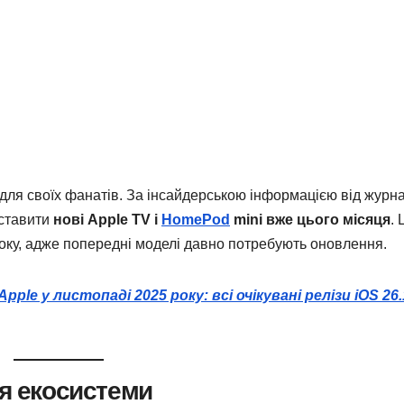
 для своїх фанатів. За інсайдерською інформацією від журн
дставити
нові Apple TV і
HomePod
mini вже цього місяця
. 
року, адже попередні моделі давно потребують оновлення.
le у листопаді 2025 року: всі очікувані релізи iOS 26.
ня екосистеми