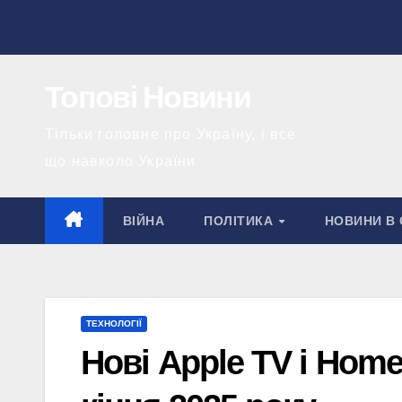
Перейти
до
вмісту
Топові Новини
Тільки головне про Україну, і все
що навколо України
ВІЙНА
ПОЛІТИКА
НОВИНИ В 
ТЕХНОЛОГІЇ
Нові Apple TV і Home