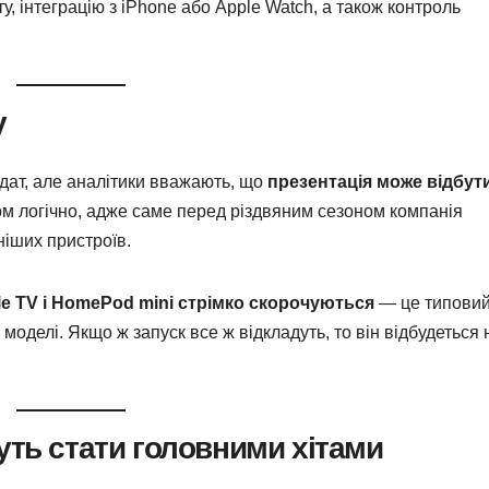
, інтеграцію з iPhone або Apple Watch, а також контроль
у
дат, але аналітики вважають, що
презентація може відбут
ком логічно, адже саме перед різдвяним сезоном компанія
ніших пристроїв.
e TV і HomePod mini стрімко скорочуються
— це типови
моделі. Якщо ж запуск все ж відкладуть, то він відбудеться 
уть стати головними хітами