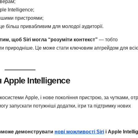
верам;
e Intelligence;
іншими пристроями;
 ще більш привабливим для молодої аудиторії.
им, щоб Siri могла “розуміти контекст”
— тобто
ти природніше. Це може стати ключовим апгрейдом для всіє
Apple Intelligence
осистеми Apple, і нове покоління пристрою, за чутками, от
могу запускати потужніші додатки, ігри та підтримку нових
 зможе демонструвати
нові можливості Siri
і Apple Intell