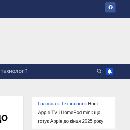
ТЕХНОЛОГІЇ
Головна
»
Технології
»
Нові
Apple TV і HomePod mini: що
до
готує Apple до кінця 2025 року