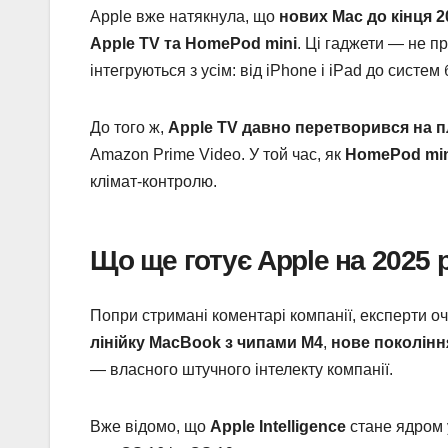
Apple вже натякнула, що
нових Mac до кінця 2
Apple TV та HomePod mini
. Ці гаджети — не п
інтегруються з усім: від iPhone і iPad до систем
До того ж,
Apple TV давно перетворився на 
Amazon Prime Video. У той час, як
HomePod min
клімат-контролю.
Що ще готує Apple на 2025 р
Попри стримані коментарі компанії, експерти о
лінійку MacBook з чипами M4
,
нове покоління
— власного штучного інтелекту компанії.
Вже відомо, що
Apple Intelligence
стане ядром у