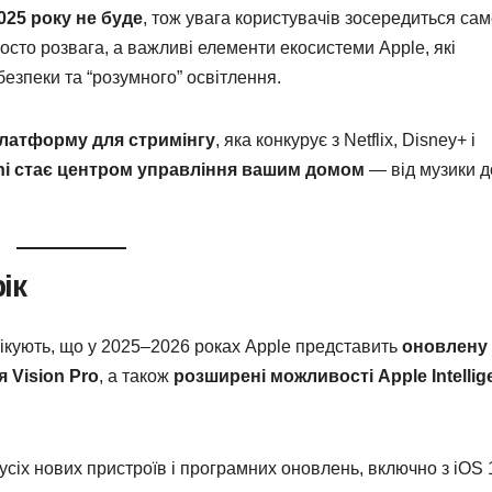
025 року не буде
, тож увага користувачів зосередиться сам
росто розвага, а важливі елементи екосистеми Apple, які
 безпеки та “розумного” освітлення.
платформу для стримінгу
, яка конкурує з Netflix, Disney+ і
i стає центром управління вашим домом
— від музики д
ік
чікують, що у 2025–2026 роках Apple представить
оновлену
 Vision Pro
, а також
розширені можливості Apple Intellig
сіх нових пристроїв і програмних оновлень, включно з iOS 