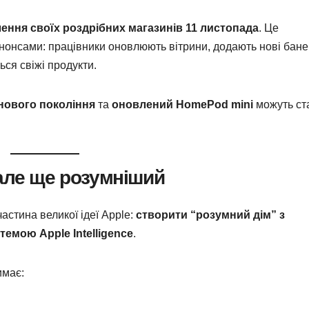
ення своїх роздрібних магазинів 11 листопада
. Це
нонсами: працівники оновлюють вітрини, додають нові бане
ся свіжі продукти.
нового покоління
та
оновлений HomePod mini
можуть ст
але ще розумніший
астина великої ідеї Apple:
створити “розумний дім” з
темою Apple Intelligence
.
має: