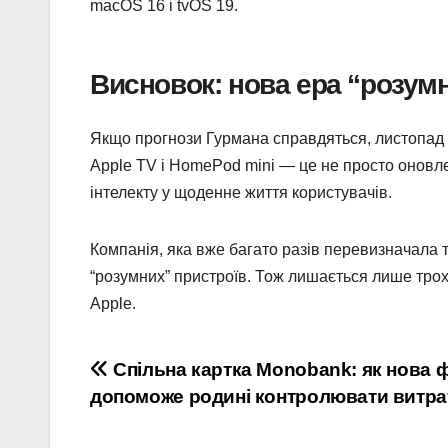
macOS 16 і tvOS 19.
Висновок: нова ера “розумн
Якщо прогнози Гурмана справдяться, листопад
Apple TV і HomePod mini — це не просто оновлен
інтелекту у щоденне життя користувачів.
Компанія, яка вже багато разів перевизначала т
“розумних” пристроїв. Тож лишається лише трох
Apple.
Навігація
Спільна картка Monobank: як нова 
допоможе родині контролювати витра
записів