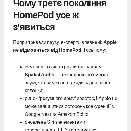
Чому третє покоління
HomePod усе ж
з’явиться
Попри тривалу паузу, експерти впевнені:
Apple
не відмовиться від HomePod
. І ось чому:
компанія активно розвиває напрям
Spatial Audio
— технологію об’ємного
звуку, яка ідеально підходить для нової
колонки;
ринок “розумного дому” зростає, і Apple не
може залишитися осторонь конкуренції з
Google Nest та Amazon Echo;
оновлена Siri з елементами
генеративного ШІ (яка тестується