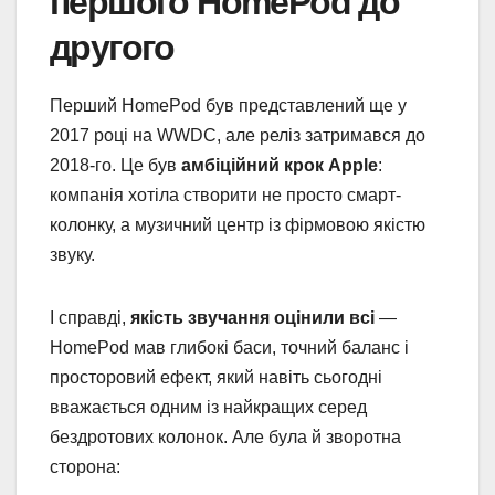
першого HomePod до
другого
Перший HomePod був представлений ще у
2017 році на WWDC, але реліз затримався до
2018-го. Це був
амбіційний крок Apple
:
компанія хотіла створити не просто смарт-
колонку, а музичний центр із фірмовою якістю
звуку.
І справді,
якість звучання оцінили всі
—
HomePod мав глибокі баси, точний баланс і
просторовий ефект, який навіть сьогодні
вважається одним із найкращих серед
бездротових колонок. Але була й зворотна
сторона: