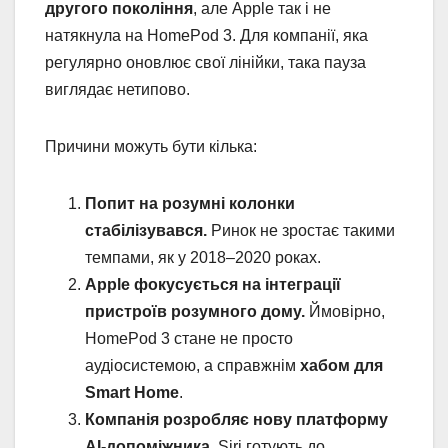
другого покоління
, але Apple так і не
натякнула на HomePod 3. Для компанії, яка
регулярно оновлює свої лінійки, така пауза
виглядає нетипово.
Причини можуть бути кілька:
Попит на розумні колонки
стабілізувався.
Ринок не зростає такими
темпами, як у 2018–2020 роках.
Apple фокусується на інтеграції
пристроїв розумного дому.
Ймовірно,
HomePod 3 стане не просто
аудіосистемою, а справжнім
хабом для
Smart Home
.
Компанія розробляє нову платформу
AI-допоміжника.
Siri готують до