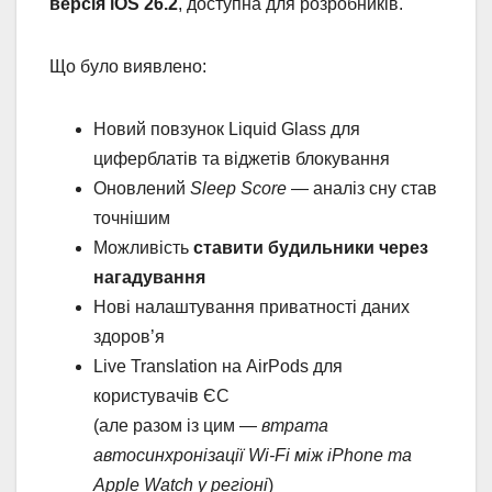
версія iOS 26.2
, доступна для розробників.
Що було виявлено:
Новий повзунок Liquid Glass для
циферблатів та віджетів блокування
Оновлений
Sleep Score
— аналіз сну став
точнішим
Можливість
ставити будильники через
нагадування
Нові налаштування приватності даних
здоров’я
Live Translation на AirPods для
користувачів ЄС
(але разом із цим —
втрата
автосинхронізації Wi-Fi між iPhone та
Apple Watch у регіоні
)