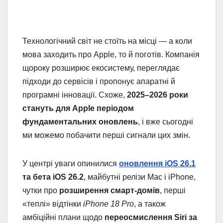
Технологічний світ не стоїть на місці — а коли
мова заходить про Apple, то й поготів. Компанія
щороку розширює екосистему, переглядає
підходи до сервісів і пропонує апаратні й
програмні інновації. Схоже,
2025–2026 роки
стануть для Apple періодом
фундаментальних оновлень
, і вже сьогодні
ми можемо побачити перші сигнали цих змін.
У центрі уваги опинилися
оновлення iOS 26.1
та бета iOS 26.2
, майбутні релізи Mac і iPhone,
чутки про
розширення смарт-домів
, перші
«теплі» відтінки
iPhone 18 Pro
, а також
амбіційні плани щодо
переосмислення Siri за