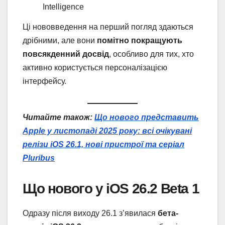
Intelligence
Ці нововведення на перший погляд здаються
дрібними, але вони
помітно покращують
повсякденний досвід
, особливо для тих, хто
активно користується персоналізацією
інтерфейсу.
Читайте також:
Що нового представить
Apple у листопаді 2025 року: всі очікувані
релізи iOS 26.1, нові пристрої та серіал
Pluribus
Що нового у iOS 26.2 Beta 1
Одразу після виходу 26.1 з’явилася
бета-