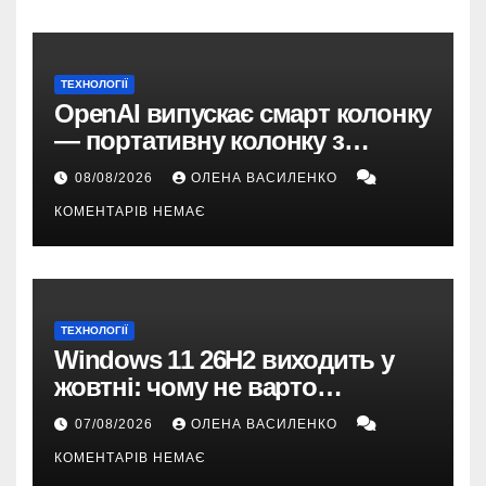
ТЕХНОЛОГІЇ
OpenAI випускає смарт колонку
— портативну колонку з
ChatGPT, камерою та цінником
08/08/2026
ОЛЕНА ВАСИЛЕНКО
понад $300
КОМЕНТАРІВ НЕМАЄ
ТЕХНОЛОГІЇ
Windows 11 26H2 виходить у
жовтні: чому не варто
пропускати це оновлення
07/08/2026
ОЛЕНА ВАСИЛЕНКО
КОМЕНТАРІВ НЕМАЄ