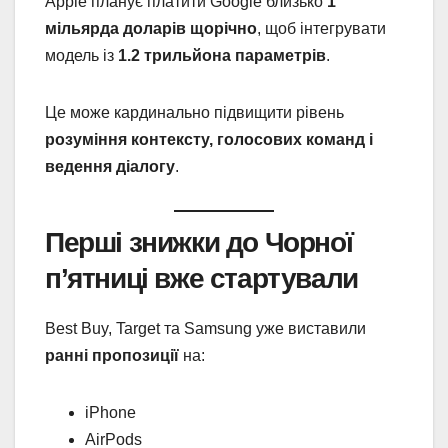
Apple планує платити Google близько
1
мільярда доларів щорічно
, щоб інтегрувати
модель із
1.2 трильйона параметрів
.
Це може кардинально підвищити рівень
розуміння контексту, голосових команд і
ведення діалогу
.
Перші знижки до Чорної
п’ятниці вже стартували
Best Buy, Target та Samsung уже виставили
ранні пропозиції
на:
iPhone
AirPods