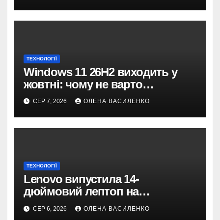
понад $300
ТЕХНОЛОГІЇ
Windows 11 26H2 виходить у
жовтні: чому не варто
пропускати це оновлення
СЕР 7, 2026
ОЛЕНА ВАСИЛЕНКО
ТЕХНОЛОГІЇ
Lenovo випустила 14-
дюймовий лептоп на
Snapdragon X2 з автономністю
СЕР 6, 2026
ОЛЕНА ВАСИЛЕНКО
понад 33 години