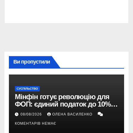
Ви пропустили
СУСПІЛЬСТВО
Мінфін готує революцію для
ФОП: єдиний податок до 10%,
ПДВ з 2028 року та перегляд 2-ї
08/08/2026
ОЛЕНА ВАСИЛЕНКО
групи
КОМЕНТАРІВ НЕМАЄ