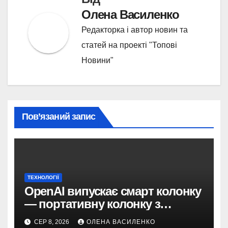
Олена Василенко
Редакторка і автор новин та
статей на проекті "Топові
Новини"
Пов’язаний запис
ТЕХНОЛОГІЇ
OpenAI випускає смарт колонку
— портативну колонку з
ChatGPT, камерою та цінником
СЕР 8, 2026
ОЛЕНА ВАСИЛЕНКО