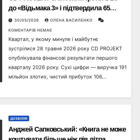
до «Відьмака 3» і підтвердила 65
мільйонів проданих копій
30/05/2026
ОЛЕНА ВАСИЛЕНКО
КОМЕНТАРІВ НЕМАЄ
Квартал, у якому минуле і майбутнє
зустрілися 28 травня 2026 року CD PROJEKT
опублікувала фінансові результати першого
кварталу 2026 року. Сухі цифри — виручка 191
мільйон злотих, чистий прибуток 106…
ДОЗВІЛЛЯ
Анджей Сапковський: «Книга не може
коштувати більше ніж пів літра