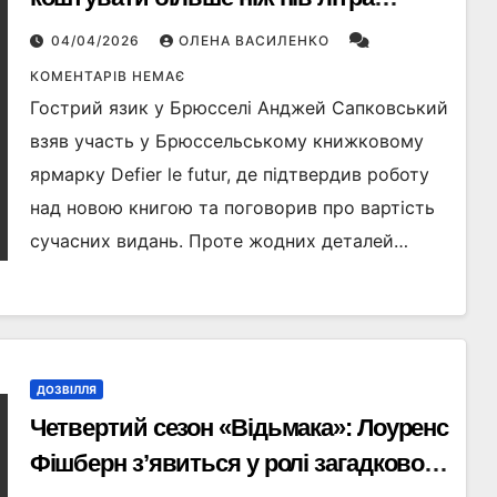
горілки» — і нова книга про Відьмака
04/04/2026
ОЛЕНА ВАСИЛЕНКО
досі «секрет»
КОМЕНТАРІВ НЕМАЄ
Гострий язик у Брюсселі Анджей Сапковський
взяв участь у Брюссельському книжковому
ярмарку Defier le futur, де підтвердив роботу
над новою книгою та поговорив про вартість
сучасних видань. Проте жодних деталей…
ДОЗВІЛЛЯ
Четвертий сезон «Відьмака»: Лоуренс
Фішберн з’явиться у ролі загадкового