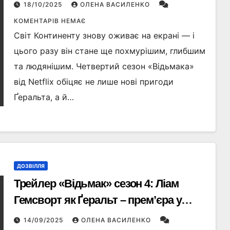
вампіра
18/10/2025
ОЛЕНА ВАСИЛЕНКО
КОМЕНТАРІВ НЕМАЄ
Світ Континенту знову оживає на екрані — і
цього разу він стане ще похмурішим, глибшим
та людянішим. Четвертий сезон «Відьмака»
від Netflix обіцяє не лише нові пригоди
Ґеральта, а й…
ДОЗВІЛЛЯ
Трейлер «Відьмак» сезон 4: Ліам
Гемсворт як Ґеральт – прем’єра у
жовтні 2025
14/09/2025
ОЛЕНА ВАСИЛЕНКО