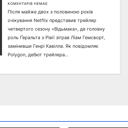
КОМЕНТАРІВ НЕМАЄ
Після майже двох з половиною років
очікування Netflix представив трейлер
четвертого сезону «Відьмака», де головну
роль Ґеральта з Рівії зіграв Ліам Гемсворт,
замінивши Генрі Кавілла. Як повідомляє
Polygon, дебют трейлера…