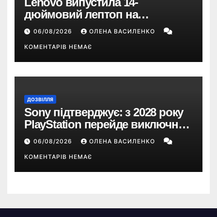
Lenovo випустила 14-
дюймовий лептоп на
Snapdragon X2 з автономністю
06/08/2026
ОЛЕНА ВАСИЛЕНКО
понад 33 години
КОМЕНТАРІВ НЕМАЄ
ДОЗВІЛЛЯ
Sony підтверджує: з 2028 року
PlayStation перейде виключно
на цифрові ігри
06/08/2026
ОЛЕНА ВАСИЛЕНКО
КОМЕНТАРІВ НЕМАЄ