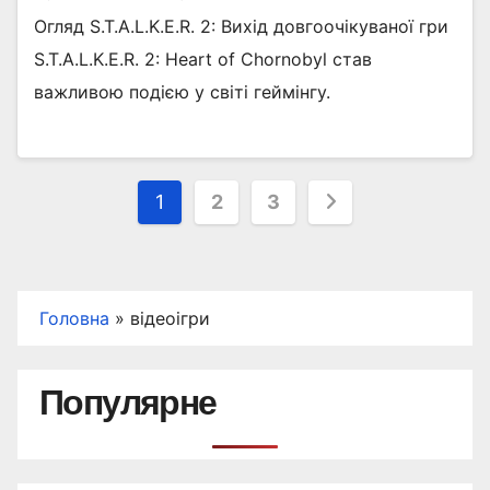
Огляд S.T.A.L.K.E.R. 2: Вихід довгоочікуваної гри
S.T.A.L.K.E.R. 2: Heart of Chornobyl став
важливою подією у світі геймінгу.
Пагінація
1
2
3
записів
Головна
»
відеоігри
Популярне