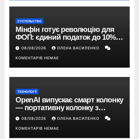
СУСПІЛЬСТВО
Мінфін готує революцію для
ФОП: єдиний податок до 10%,
ПДВ з 2028 року та перегляд 2-ї
08/08/2026
ОЛЕНА ВАСИЛЕНКО
групи
КОМЕНТАРІВ НЕМАЄ
ТЕХНОЛОГІЇ
OpenAI випускає смарт колонку
— портативну колонку з
ChatGPT, камерою та цінником
08/08/2026
ОЛЕНА ВАСИЛЕНКО
понад $300
КОМЕНТАРІВ НЕМАЄ