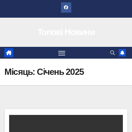
Перейти
до
вмісту
Топові Новини
Місяць:
Січень 2025