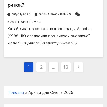
ринок?
30/01/2025
ОЛЕНА ВАСИЛЕНКО
КОМЕНТАРІВ НЕМАЄ
Китайська технологічна корпорація Alibaba
(9988.HK) оголосила про випуск оновленої
моделі штучного інтелекту Qwen 2.5
Пагінація
1
2
…
16
записів
Головна
»
Архіви для Січень 2025