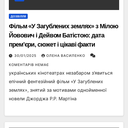
ДОЗВІЛЛЯ
Фільм «У Загублених землях» з Мілою
Йовович і Дейвом Батістою: дата
прем’єри, сюжет і цікаві факти
30/01/2025
ОЛЕНА ВАСИЛЕНКО
КОМЕНТАРІВ НЕМАЄ
українських кінотеатрах незабаром з’явиться
епічний фентезійний фільм «У Загублених
землях», знятий за мотивами однойменної
новели Джорджа Р.Р. Мартіна