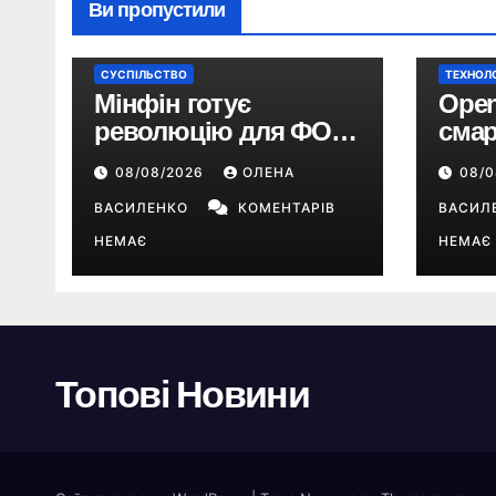
Ви пропустили
СУСПІЛЬСТВО
ТЕХНОЛО
Мінфін готує
Open
революцію для ФОП:
смар
єдиний податок до
порт
08/08/2026
ОЛЕНА
08/
10%, ПДВ з 2028 року
Chat
та перегляд 2-ї групи
ВАСИЛЕНКО
КОМЕНТАРІВ
цінн
ВАСИЛ
НЕМАЄ
НЕМАЄ
Топові Новини