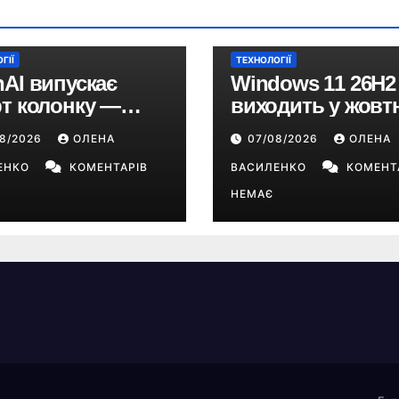
ГІЇ
ТЕХНОЛОГІЇ
AI випускає
Windows 11 26H2
т колонку —
виходить у жовтн
ативну колонку з
чому не варто
08/2026
ОЛЕНА
07/08/2026
ОЛЕНА
GPT, камерою та
пропускати це
иком понад $300
ЕНКО
КОМЕНТАРІВ
оновлення
ВАСИЛЕНКО
КОМЕНТ
НЕМАЄ