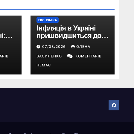
ЕКОНОМІКА
Інфляція в Україні
і:
пришвидшиться до
10% у 2026 році —
07/08/2026
ОЛЕНА
прогноз НБУ
АРІВ
ВАСИЛЕНКО
КОМЕНТАРІВ
НЕМАЄ