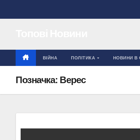
Перейти
до
вмісту
Топові Новини
ВІЙНА
ПОЛІТИКА
НОВИНИ В 
Позначка:
Верес