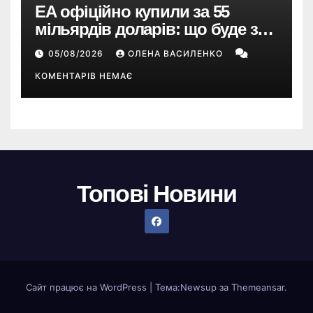
EA офіційно купили за 55
мільярдів доларів: що буде з
EA Sports FC, Battlefield і The
05/08/2026
ОЛЕНА ВАСИЛЕНКО
Sims
КОМЕНТАРІВ НЕМАЄ
Топові Новини
Сайт працює на WordPress
|
Тема:
Newsup
за
Themeansar
.