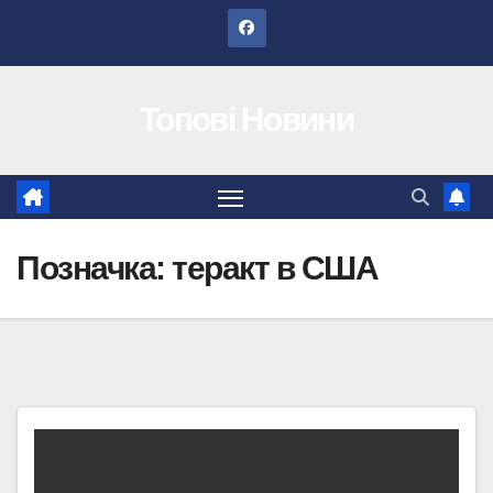
Перейти
до
вмісту
Топові Новини
Позначка:
теракт в США