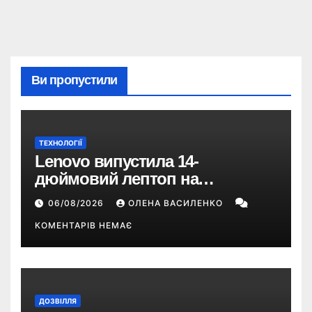
Ви пропустили
ТЕХНОЛОГІЇ
Lenovo випустила 14-
дюймовий лептоп на
Snapdragon X2 з автономністю
06/08/2026
ОЛЕНА ВАСИЛЕНКО
понад 33 години
КОМЕНТАРІВ НЕМАЄ
ДОЗВІЛЛЯ