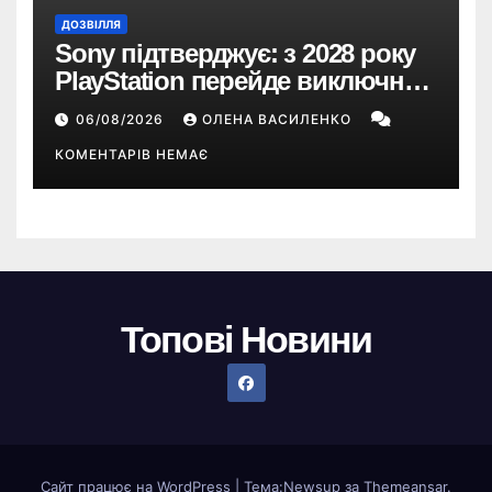
ДОЗВІЛЛЯ
Sony підтверджує: з 2028 року
PlayStation перейде виключно
на цифрові ігри
06/08/2026
ОЛЕНА ВАСИЛЕНКО
КОМЕНТАРІВ НЕМАЄ
Топові Новини
Сайт працює на WordPress
|
Тема:
Newsup
за
Themeansar
.