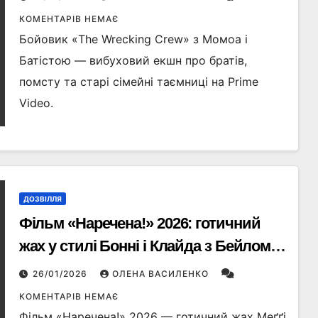
рахунки
КОМЕНТАРІВ НЕМАЄ
Бойовик «The Wrecking Crew» з Момоа і
Батістою — вибуховий екшн про братів,
помсту та старі сімейні таємниці на Prime
Video.
ДОЗВІЛЛЯ
Фільм «Наречена!» 2026: готичний
жах у стилі Бонні і Клайда з Бейлом і
Баклі
26/01/2026
ОЛЕНА ВАСИЛЕНКО
КОМЕНТАРІВ НЕМАЄ
Фільм «Наречена!» 2026 — готичний жах Меґґі