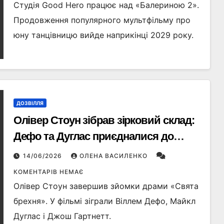
Студія Good Hero працює над «Балериною 2».
Продовження популярного мультфільму про
юну танцівницю вийде наприкінці 2029 року.
ДОЗВІЛЛЯ
Олівер Стоун зібрав зірковий склад:
Дефо та Дуглас приєдналися до
нового фільму «Свята брехня»
14/06/2026
ОЛЕНА ВАСИЛЕНКО
КОМЕНТАРІВ НЕМАЄ
Олівер Стоун завершив зйомки драми «Свята
брехня». У фільмі зіграли Віллем Дефо, Майкл
Дуглас і Джош Гартнетт.