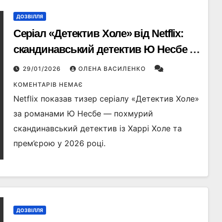
ДОЗВІЛЛЯ
Серіал «Детектив Холе» від Netflix:
скандинавський детектив Ю Несбе на
новому рівні
29/01/2026
ОЛЕНА ВАСИЛЕНКО
КОМЕНТАРІВ НЕМАЄ
Netflix показав тизер серіалу «Детектив Холе»
за романами Ю Несбе — похмурий
скандинавський детектив із Харрі Холе та
прем’єрою у 2026 році.
ДОЗВІЛЛЯ