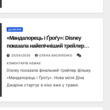
ДОЗВІЛЛЯ
«Мандалорець і Ґроґу»: Disney
показала найепічніший трейлер
нового фільму
25/04/2026
ОЛЕНА ВАСИЛЕНКО
КОМЕНТАРІВ НЕМАЄ
Disney показала фінальний трейлер фільму
«Мандалорець і Ґроґу». Нова місія Діна
Джаріна стартує в кіно вже у травні.