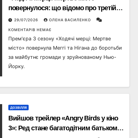
повернулося: що відомо про третій
сезон серіалу
29/07/2026
ОЛЕНА ВАСИЛЕНКО
КОМЕНТАРІВ НЕМАЄ
Прем'єра 3 сезону «Ходячі мерці: Мертве
місто» повернула Меггі та Нігана до боротьби
за майбутнє громади у зруйнованому Нью-
Йорку.
ДОЗВІЛЛЯ
Вийшов трейлер «Angry Birds у кіно
3»: Ред стане багатодітним батьком і
знову рятуватиме світ