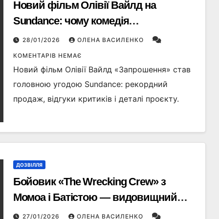
Новий фільм Олівії Вайлд на
Sundance: чому комедія
«Запрошення» стала головною
28/01/2026
ОЛЕНА ВАСИЛЕНКО
угодою фестивалю
КОМЕНТАРІВ НЕМАЄ
Новий фільм Олівії Вайлд «Запрошення» став
головною угодою Sundance: рекордний
продаж, відгуки критиків і деталі проєкту.
ДОЗВІЛЛЯ
Бойовик «The Wrecking Crew» з
Момоа і Батістою — видовищний
екшн про братів, помсту і старі
27/01/2026
ОЛЕНА ВАСИЛЕНКО