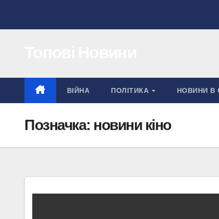
Перейти
до
вмісту
Топові Новини
ВІЙНА
ПОЛІТИКА
НОВИНИ В 
Позначка:
новини кіно