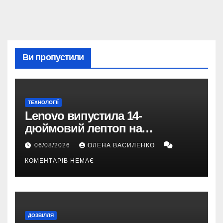
Ви пропустили
ТЕХНОЛОГІЇ
Lenovo випустила 14-
дюймовий лептоп на
Snapdragon X2 з автономністю
06/08/2026
ОЛЕНА ВАСИЛЕНКО
понад 33 години
КОМЕНТАРІВ НЕМАЄ
ДОЗВІЛЛЯ