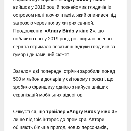
вийшов у 2016 році й познайомив глядачів із
островом нелітаючих птахів, який опинився під
загрозою через появу хитрих свиней.
Продовження
«Angry Birds у кіно 2»
, що
побачило світ у 2019 році, розширило всесвіт
серії та отримало позитивні відгуки глядачів за
гумор і динамічний сюжет.
Загалом дві попередні стрічки заробили понад
500 мільйонів доларів у світовому прокаті, що
зробило франшизу однією з найуспішніших
екранізацій мобільних відеоігор.
Очікується, що
трейлер «Angry Birds у кіно 3»
лише підігріє інтерес до прем’єри. Автори
обіцяють більше пригод, нових персонажів,