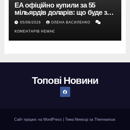
EA офіційно купили за 55
мільярдів доларів: що буде з
EA Sports FC, Battlefield і The
05/08/2026
ОЛЕНА ВАСИЛЕНКО
Sims
КОМЕНТАРІВ НЕМАЄ
Топові Новини
Сайт працює на WordPress
|
Тема:
Newsup
за
Themeansar
.