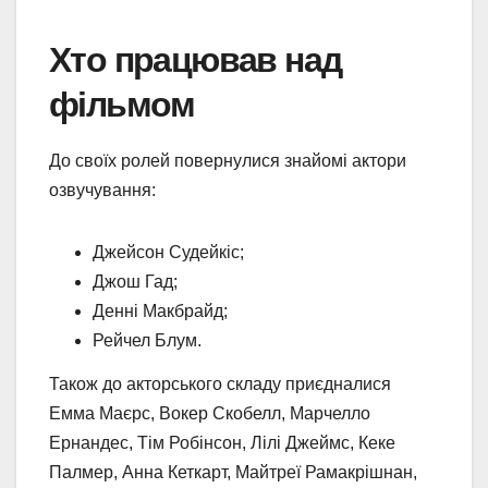
Хто працював над
фільмом
До своїх ролей повернулися знайомі актори
озвучування:
Джейсон Судейкіс;
Джош Гад;
Денні Макбрайд;
Рейчел Блум.
Також до акторського складу приєдналися
Емма Маєрс, Вокер Скобелл, Марчелло
Ернандес, Тім Робінсон, Лілі Джеймс, Кеке
Палмер, Анна Кеткарт, Майтреї Рамакрішнан,