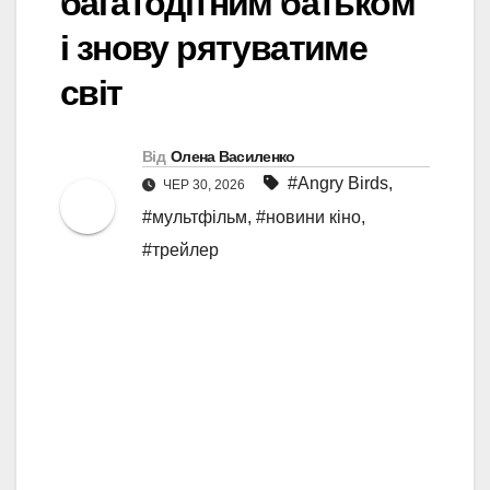
багатодітним батьком
і знову рятуватиме
світ
Від
Олена Василенко
#Angry Birds
,
ЧЕР 30, 2026
#мультфільм
,
#новини кіно
,
#трейлер