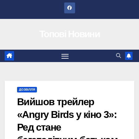
Перейти
до
вмісту
Топові Новини
ДОЗВІЛЛЯ
Вийшов трейлер
«Angry Birds у кіно 3»:
Ред стане