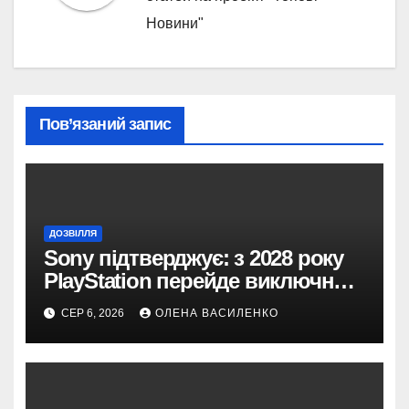
Новини"
Пов’язаний запис
ДОЗВІЛЛЯ
Sony підтверджує: з 2028 року
PlayStation перейде виключно
на цифрові ігри
СЕР 6, 2026
ОЛЕНА ВАСИЛЕНКО