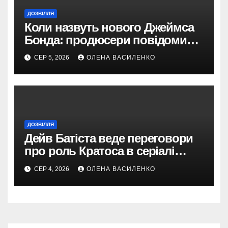
ДОЗВІЛЛЯ
Коли назвуть нового Джеймса
Бонда: продюсери повідомили
про терміни кастингу
СЕР 5, 2026
ОЛЕНА ВАСИЛЕНКО
ДОЗВІЛЛЯ
Дейв Батіста веде переговори
про роль Кратоса в серіалі
«God of War» від Amazon
СЕР 4, 2026
ОЛЕНА ВАСИЛЕНКО