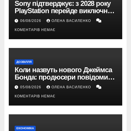
Sony підтверджує: з 2028 року
PlayStation перейде виключно
на цифрові ігри
06/08/2026
ОЛЕНА ВАСИЛЕНКО
КОМЕНТАРІВ НЕМАЄ
ДОЗВІЛЛЯ
Коли назвуть нового Джеймса
Бонда: продюсери повідомили
про терміни кастингу
05/08/2026
ОЛЕНА ВАСИЛЕНКО
КОМЕНТАРІВ НЕМАЄ
ЕКОНОМІКА