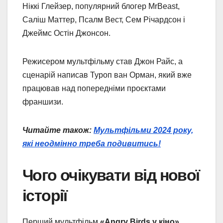
Ніккі Глейзер, популярний блогер MrBeast,
Саліш Маттер, Псалм Вест, Сем Річардсон і
Джеймс Остін Джонсон.
Режисером мультфільму став Джон Райс, а
сценарій написав Туроп ван Орман, який вже
працював над попередніми проєктами
франшизи.
Читайте також:
Мультфільми 2024 року,
які неодмінно треба подивитись!
Чого очікувати від нової
історії
Перший мультфільм
«Angry Birds у кіно»