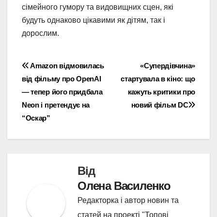
сімейного гумору та видовищних сцен, які
будуть однаково цікавими як дітям, так і
дорослим.
Навігація
Amazon відмовилась
«Супердівчина»
від фільму про OpenAI
стартувала в кіно: що
записів
— тепер його придбала
кажуть критики про
Neon і претендує на
новий фільм DC
“Оскар”
Від
Олена Василенко
Редакторка і автор новин та
статей на проекті "Топові