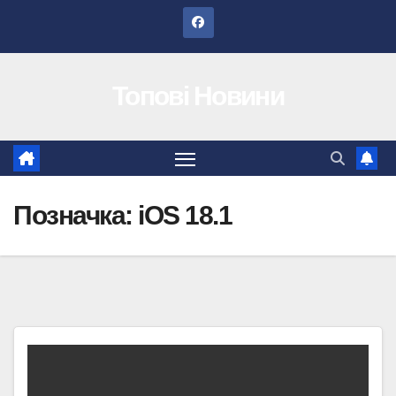
Перейти
до
вмісту
Топові Новини
Позначка:
iOS 18.1