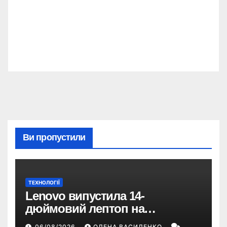
Ви пропустили
ТЕХНОЛОГІЇ
Lenovo випустила 14-
дюймовий лептоп на
Snapdragon X2 з автономністю
06/08/2026
ОЛЕНА ВАСИЛЕНКО