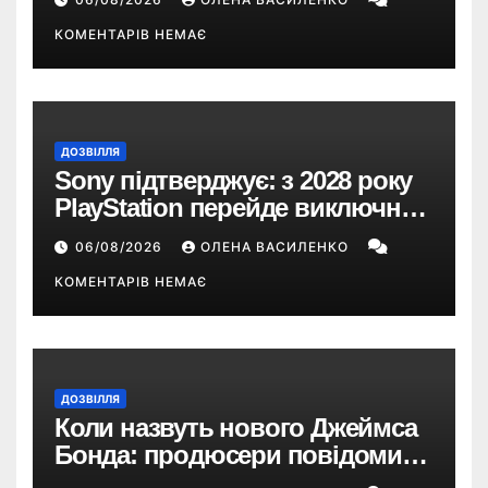
понад 33 години
КОМЕНТАРІВ НЕМАЄ
ДОЗВІЛЛЯ
Sony підтверджує: з 2028 року
PlayStation перейде виключно
на цифрові ігри
06/08/2026
ОЛЕНА ВАСИЛЕНКО
КОМЕНТАРІВ НЕМАЄ
ДОЗВІЛЛЯ
Коли назвуть нового Джеймса
Бонда: продюсери повідомили
про терміни кастингу