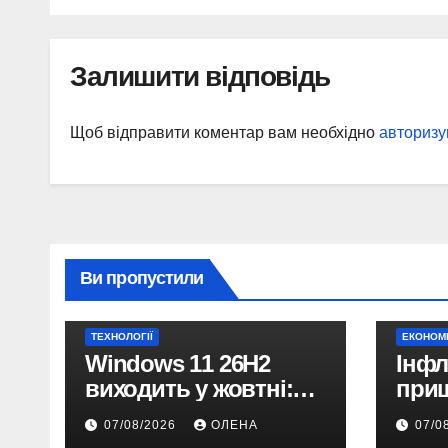
Залишити відповідь
Щоб відправити коментар вам необхідно
авторизу
Ви пропустили
ТЕХНОЛОГІЇ
ЕКОНОМ
Windows 11 26H2
Інфл
виходить у жовтні:
при
чому не варто
10% 
07/08/2026
ОЛЕНА
07/0
пропускати це
прог