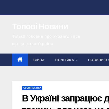
Перейти
до
вмісту
Топові Новини
Тільки головне про Україну, і все
що навколо України
ВІЙНА
ПОЛІТИКА
НОВИНИ В 
СУСПІЛЬСТВО
В Україні запрацює 