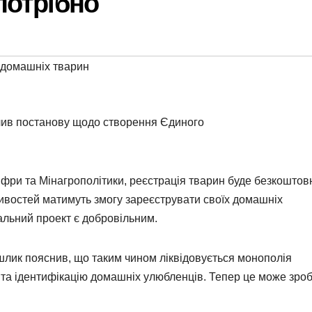
потрібно
 домашніх тварин
алив постанову щодо створення Єдиного
ифри та Мінагрополітики, реєстрація тварин буде безкоштов
ивостей матимуть змогу зареєструвати своїх домашніх
альний проект є добровільним.
шлик пояснив, що таким чином ліквідовується монополія
 та ідентифікацію домашніх улюбленців. Тепер це може зроб