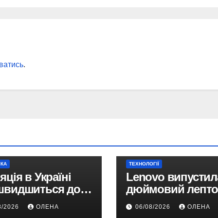
ватись
.
ІКА
ТЕХНОЛОГІЇ
яція в Україні
Lenovo випустила
швидшиться до
дюймовий лепто
у 2026 році —
Snapdragon X2 з
8/2026
ОЛЕНА
06/08/2026
ОЛЕНА
ноз НБУ
автономністю п