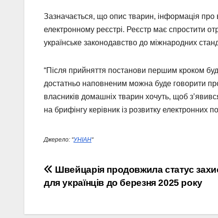
Зазначається, що опис тварин, інформація про в
електронному реєстрі. Реєстр має спростити о
українське законодавство до міжнародних ста
“Після прийняття постанови першим кроком буд
достатньо наповненим можна буде говорити про в
власників домашніх тварин хочуть, щоб з’явивс
на брифінгу керівник із розвитку електронних п
Джерело: “
УНІАН
“
Навігація
Швейцарія продовжила статус захи
для українців до березня 2025 року
записів