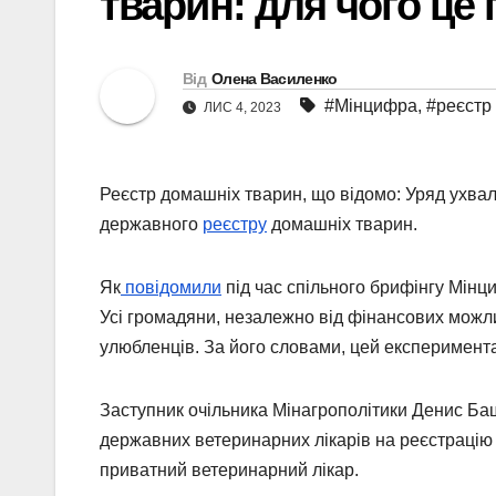
тварин: для чого це 
Від
Олена Василенко
#Мінцифра
,
#реєстр
ЛИС 4, 2023
Реєстр домашніх тварин, що відомо: Уряд ухв
державного
реєстру
домашніх тварин.
Як
повідомили
під час спільного брифінгу Мінц
Усі громадяни, незалежно від фінансових можл
улюбленців. За його словами, цей експеримент
Заступник очільника Мінагрополітики Денис Ба
державних ветеринарних лікарів на реєстрацію
приватний ветеринарний лікар.