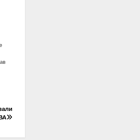
е
зав
ували
ОВА