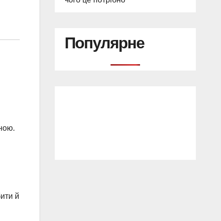
Популярне
ною.
ити й