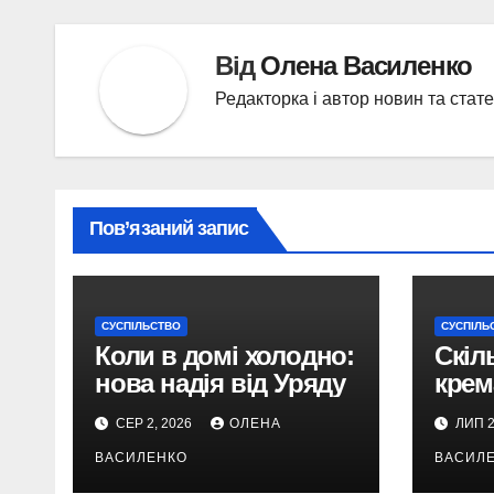
Від
Олена Василенко
Редакторка і автор новин та стат
Пов’язаний запис
СУСПІЛЬСТВО
СУСПІЛЬ
Коли в домі холодно:
Скіл
нова надія від Уряду
крема
наша
СЕР 2, 2026
ОЛЕНА
ЛИП 2
ВАСИЛЕНКО
ВАСИЛ