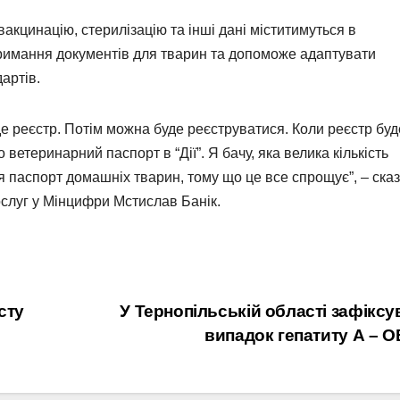
акцинацію, стерилізацію та інші дані міститимуться в
тримання документів для тварин та допоможе адаптувати
ндартів.
е реєстр. Потім можна буде реєструватися. Коли реєстр буд
етеринарний паспорт в “Дії”. Я бачу, яка велика кількість
я паспорт домашніх тварин, тому що це все спрощує”, – ска
ослуг у Мінцифри Мстислав Банік.
сту
У Тернопільській області зафікс
випадок гепатиту А – 