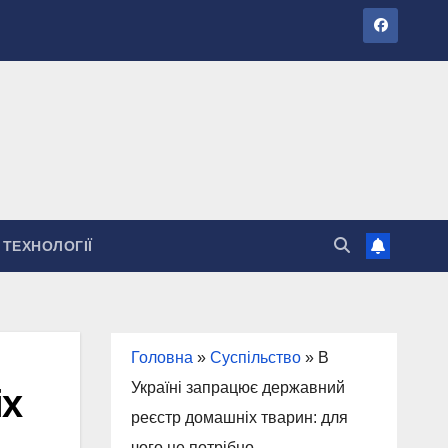
ТЕХНОЛОГІЇ
Головна
»
Суспільство
»
В
Україні запрацює державний
іх
реєстр домашніх тварин: для
чого це потрібно