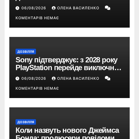
Snapdragon X2 з автономністю
06/08/2026
ОЛЕНА ВАСИЛЕНКО
понад 33 години
КОМЕНТАРІВ НЕМАЄ
ДОЗВІЛЛЯ
Sony підтверджує: з 2028 року
PlayStation перейде виключно
на цифрові ігри
06/08/2026
ОЛЕНА ВАСИЛЕНКО
КОМЕНТАРІВ НЕМАЄ
ДОЗВІЛЛЯ
Коли назвуть нового Джеймса
Бонда: продюсери повідомили