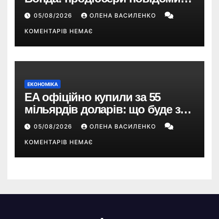
про терміни кастингу
05/08/2026
ОЛЕНА ВАСИЛЕНКО
КОМЕНТАРІВ НЕМАЄ
ЕКОНОМІКА
EA офіційно купили за 55
мільярдів доларів: що буде з
EA Sports FC, Battlefield і The
05/08/2026
ОЛЕНА ВАСИЛЕНКО
Sims
КОМЕНТАРІВ НЕМАЄ