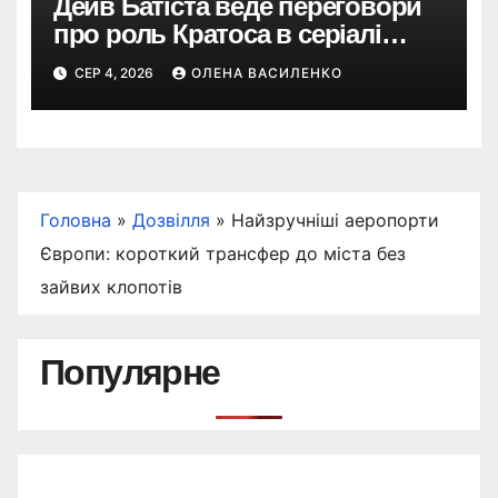
Дейв Батіста веде переговори
про роль Кратоса в серіалі
«God of War» від Amazon
СЕР 4, 2026
ОЛЕНА ВАСИЛЕНКО
Головна
»
Дозвілля
»
Найзручніші аеропорти
Європи: короткий трансфер до міста без
зайвих клопотів
Популярне