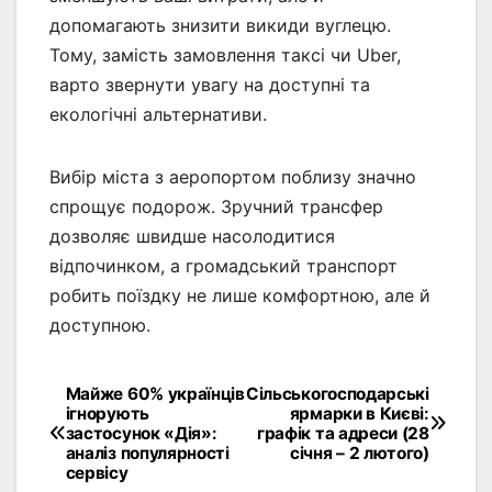
допомагають знизити викиди вуглецю.
Тому, замість замовлення таксі чи Uber,
варто звернути увагу на доступні та
екологічні альтернативи.
Вибір міста з аеропортом поблизу значно
спрощує подорож. Зручний трансфер
дозволяє швидше насолодитися
відпочинком, а громадський транспорт
робить поїздку не лише комфортною, але й
доступною.
Майже 60% українців
Сільськогосподарські
Навігація
ігнорують
ярмарки в Києві:
застосунок «Дія»:
графік та адреси (28
записів
аналіз популярності
січня – 2 лютого)
сервісу