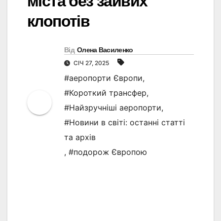
міста без зайвих
клопотів
Від
Олена Василенко
СІЧ 27, 2025
#аеропорти Європи
,
#Короткий трансфер
,
#Найзручніші аеропорти
,
#Новини в світі: останні статті
та архів
,
#подорож Європою