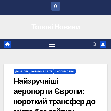
Перейти
до
вмісту
Топові Новини
ДОЗВІЛЛЯ
НОВИНИ В СВІТІ
СУСПІЛЬСТВО
Найзручніші
аеропорти Європи:
короткий трансфер до