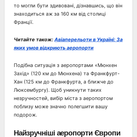
то могли бути здивовані, дізнавшись, що він
знаходиться аж за 160 км від столиці
Франції.
Читайте також:
Авіаперельоти в Україні: За
яких умов відкриють аеропорти
Подібна ситуація з аеропортами «Мюнхен
Захід» (120 км до Мюнхена) та Франкфурт-
Хан (125 км до Франкфурта, а ближче до
Люксембургу). Щоб уникнути таких
незручностей, вибір міста з аеропортом
поблизу може значно полегшити вашу
подорож.
Найзручніші аеропорти Європи