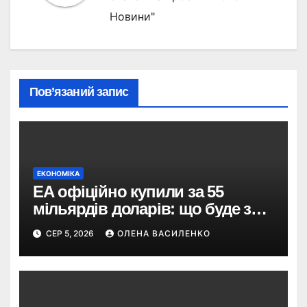
Новини"
Пов’язаний запис
ЕКОНОМІКА
EA офіційно купили за 55
мільярдів доларів: що буде з
EA Sports FC, Battlefield і The
СЕР 5, 2026
ОЛЕНА ВАСИЛЕНКО
Sims