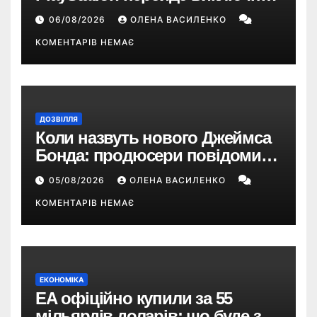
на цифрові ігри
06/08/2026
ОЛЕНА ВАСИЛЕНКО
КОМЕНТАРІВ НЕМАЄ
ДОЗВІЛЛЯ
Коли назвуть нового Джеймса
Бонда: продюсери повідомили
про терміни кастингу
05/08/2026
ОЛЕНА ВАСИЛЕНКО
КОМЕНТАРІВ НЕМАЄ
ЕКОНОМІКА
EA офіційно купили за 55
мільярдів доларів: що буде з