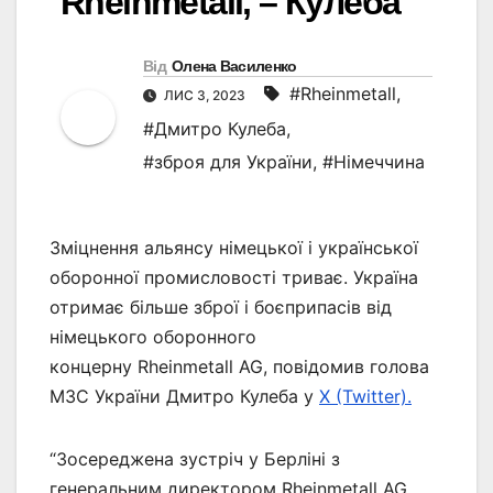
Rheinmetall, – Кулеба
Від
Олена Василенко
#Rheinmetall
,
ЛИС 3, 2023
#Дмитро Кулеба
,
#зброя для України
,
#Німеччина
Зміцнення альянсу німецької і української
оборонної промисловості триває. Україна
отримає більше зброї і боєприпасів від
німецького оборонного
концерну Rheinmetall AG, повідомив голова
МЗС України Дмитро Кулеба у
Х (Twitter).
“Зосереджена зустріч у Берліні з
генеральним директором Rheinmetall AG