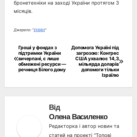
бронетехніки на заході України протягом 3
місяців.
Джерело: “
УНІАН
“
Гроші у фондах з
Допомога Україні під
Навігація
підтримки України
загрозою: Конгрес
вичерпані, є лише
США ухвалює 14,3
записів
обмежені ресурси —
мільярда доларів
речниця Білого дому
допомоги тільки
Ізраїлю
Від
Олена Василенко
Редакторка і автор новин та
статей на проекті "Топові