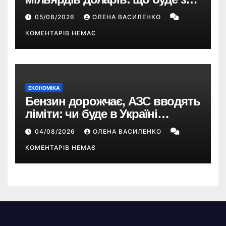
EA Sports FC, Battlefield і The
05/08/2026
ОЛЕНА ВАСИЛЕНКО
Sims
КОМЕНТАРІВ НЕМАЄ
ЕКОНОМІКА
Бензин дорожчає, АЗС вводять
ліміти: чи буде в Україні
дефіцит пального
04/08/2026
ОЛЕНА ВАСИЛЕНКО
КОМЕНТАРІВ НЕМАЄ