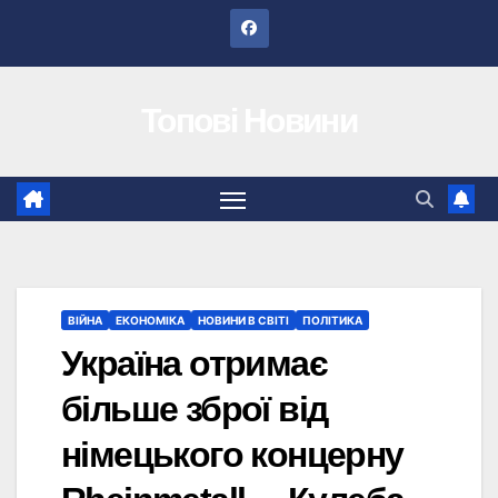
Перейти
до
вмісту
Топові Новини
ВІЙНА
ЕКОНОМІКА
НОВИНИ В СВІТІ
ПОЛІТИКА
Україна отримає
більше зброї від
німецького концерну