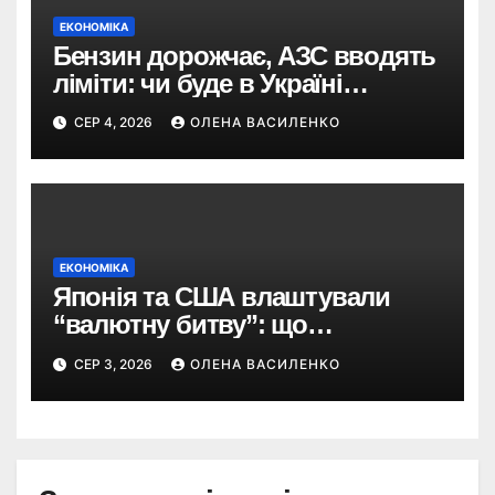
ЕКОНОМІКА
Бензин дорожчає, АЗС вводять
ліміти: чи буде в Україні
дефіцит пального
СЕР 4, 2026
ОЛЕНА ВАСИЛЕНКО
ЕКОНОМІКА
Японія та США влаштували
“валютну битву”: що
відбувається з єною
СЕР 3, 2026
ОЛЕНА ВАСИЛЕНКО