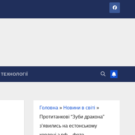
ТЕХНОЛОГІЇ
Головна
»
Новини в світі
»
Протитанкові “Зуби дракона”
з’явились на естонському
кордоні з рф – фото