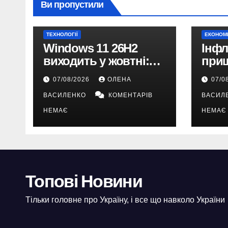
Ви пропустили
ТЕХНОЛОГІЇ
ЕКОНОМ
Windows 11 26H2
Інфл
виходить у жовтні:
при
чому не варто
10% 
07/08/2026
ОЛЕНА
07/0
пропускати це
прог
ВАСИЛЕНКО
КОМЕНТАРІВ
ВАСИЛ
оновлення
НЕМАЄ
НЕМАЄ
Топові Новини
Тільки головне про Україну, і все що навколо України