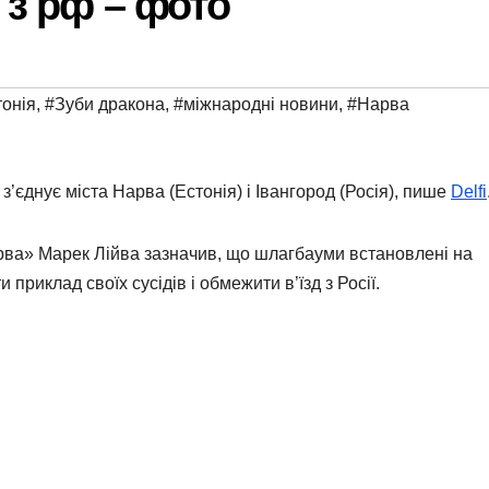
 з рф – фото
онія
,
#Зуби дракона
,
#міжнародні новини
,
#Нарва
з’єднує міста Нарва (Естонія) і Івангород (Росія), пише
Delfi
рва» Марек Лійва зазначив, що шлагбауми встановлені на
приклад своїх сусідів і обмежити в’їзд з Росії.