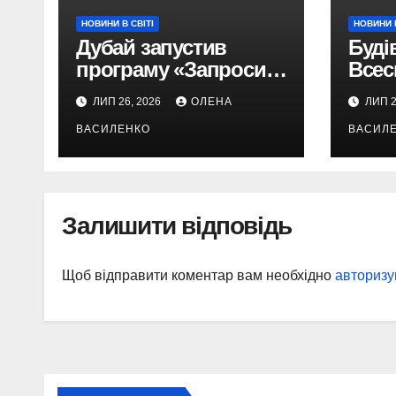
НОВИНИ В СВІТІ
НОВИНИ В
Дубай запустив
Буді
програму «Запроси
Всес
друга»: як можна
торг
ЛИП 26, 2026
ОЛЕНА
ЛИП 2
отримати
офіц
ВАСИЛЕНКО
ВАСИЛ
винагороду за
розп
туристів
метр
Залишити відповідь
Щоб відправити коментар вам необхідно
авторизу