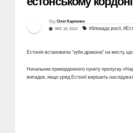
естонському кордоні
Від
Олег Карпенко
#блокада росії
,
#Ест
ЛИС 18, 2023
Естонія встановила “зуби дракона” на мосту, що 
Начальник прикордонного пункту пропуску «На
випадок, якщо уряд Естонії вирішить наслідувати 