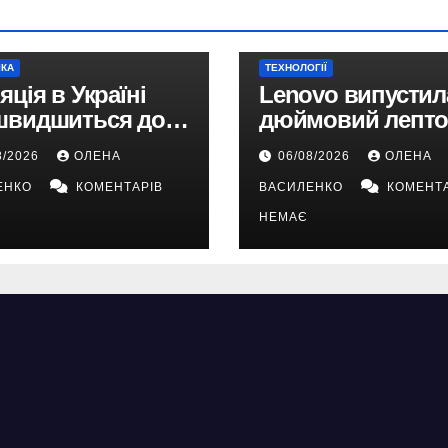
ІКА
ТЕХНОЛОГІЇ
яція в Україні
Lenovo випустила
швидшиться до
дюймовий лепто
у 2026 році —
Snapdragon X2 з
8/2026
ОЛЕНА
06/08/2026
ОЛЕНА
ноз НБУ
автономністю п
ЕНКО
КОМЕНТАРІВ
ВАСИЛЕНКО
КОМЕНТА
33 години
НЕМАЄ