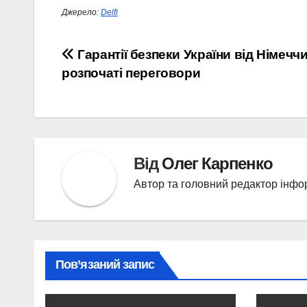
Джерело:
Delfi
Навігація
Гарантії безпеки України від Німечч
розпочаті переговори
записів
Від
Олег Карпенко
Автор та головний редактор інфо
Пов’язаний запис