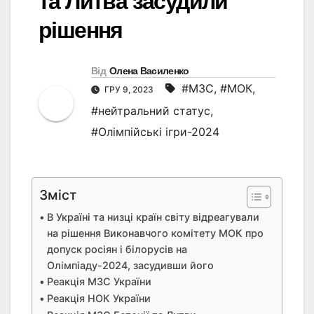
та Литва засудили
рішення
Від
Олена Василенко
#МЗС
,
#МОК
,
ГРУ 9, 2023
#нейтральний статус
,
#Олімпійські ігри-2024
Зміст
В Україні та низці країн світу відреагували
на рішення Виконавчого комітету МОК про
допуск росіян і білорусів на
Олімпіаду-2024, засудивши його
Реакція МЗС України
Реакція НОК України