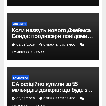
ДОЗВІЛЛЯ
Коли назвуть нового Джеймса
Бонда: продюсери повідомили
про терміни кастингу
05/08/2026
ОЛЕНА ВАСИЛЕНКО
КОМЕНТАРІВ НЕМАЄ
ЕКОНОМІКА
EA офіційно купили за 55
мільярдів доларів: що буде з
EA Sports FC, Battlefield і The
05/08/2026
ОЛЕНА ВАСИЛЕНКО
Sims
КОМЕНТАРІВ НЕМАЄ