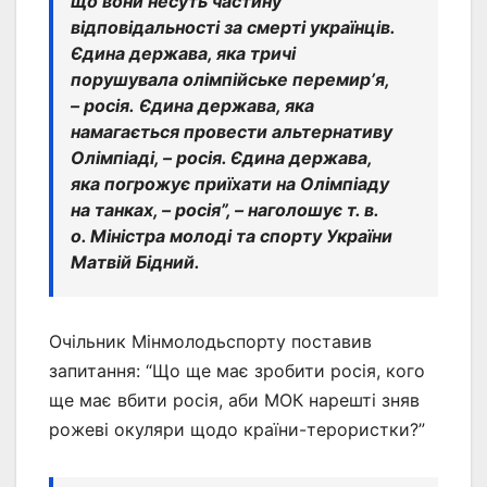
що вони несуть частину
відповідальності за смерті українців.
Єдина держава, яка тричі
порушувала олімпійське перемирʼя,
– росія. Єдина держава, яка
намагається провести альтернативу
Олімпіаді, – росія. Єдина держава,
яка погрожує приїхати на Олімпіаду
на танках, – росія”, – наголошує т. в.
о. Міністра молоді та спорту України
Матвій Бідний.
Очільник Мінмолодьспорту поставив
запитання: “Що ще має зробити росія, кого
ще має вбити росія, аби МОК нарешті зняв
рожеві окуляри щодо країни-терористки?”