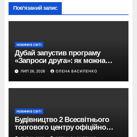
Пов’язаний запис
НОВИНИ В СВІТІ
Дубай запустив програму
«Запроси друга»: як можна
отримати винагороду за
ЛИП 26, 2026
ОЛЕНА ВАСИЛЕНКО
туристів
НОВИНИ В СВІТІ
Будівництво 2 Всесвітнього
торгового центру офіційно
розпочалося: 373 метри