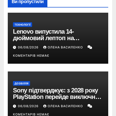
Ви пропустили
ТЕХНОЛОГІЇ
Lenovo випустила 14-
дюймовий лептоп на
Snapdragon X2 з автономністю
06/08/2026
ОЛЕНА ВАСИЛЕНКО
понад 33 години
КОМЕНТАРІВ НЕМАЄ
ДОЗВІЛЛЯ
Sony підтверджує: з 2028 року
PlayStation перейде виключно
на цифрові ігри
06/08/2026
ОЛЕНА ВАСИЛЕНКО
КОМЕНТАРІВ НЕМАЄ