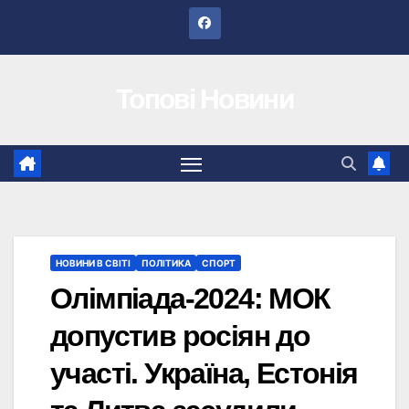
Перейти
до
вмісту
Топові Новини
НОВИНИ В СВІТІ
ПОЛІТИКА
СПОРТ
Олімпіада-2024: МОК
допустив росіян до
участі. Україна, Естонія