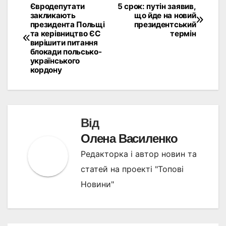
Євродепутати
5 срок: путін заявив,
Навігація
закликають
що йде на новий
президента Польщі
президентський
записів
та керівництво ЄС
термін
вирішити питання
блокади польсько-
українського
кордону
Від
Олена Василенко
Редакторка і автор новин та
статей на проекті "Топові
Новини"