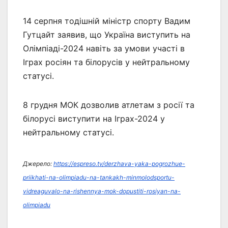
14 серпня тодішній міністр спорту Вадим
Гутцайт заявив, що Україна виступить на
Олімпіаді-2024 навіть за умови участі в
Іграх росіян та білорусів у нейтральному
статусі.
8 грудня МОК дозволив атлетам з росії та
білорусі виступити на Іграх-2024 у
нейтральному статусі.
Джерело:
https://espreso.tv/derzhava-yaka-pogrozhue-
priikhati-na-olimpiadu-na-tankakh-minmolodsportu-
vidreaguvalo-na-rishennya-mok-dopustiti-rosiyan-na-
olimpiadu