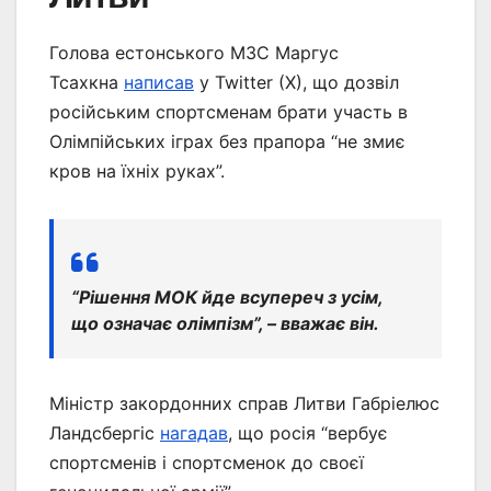
Голова естонського МЗС Маргус
Тсахкна
написав
у Twitter (X), що дозвіл
російським спортсменам брати участь в
Олімпійських іграх без прапора “не змиє
кров на їхніх руках”.
“Рішення МОК йде всупереч з усім,
що означає олімпізм”, – вважає він.
Міністр закордонних справ Литви Габріелюс
Ландсбергіс
нагадав
, що росія “вербує
спортсменів і спортсменок до своєї