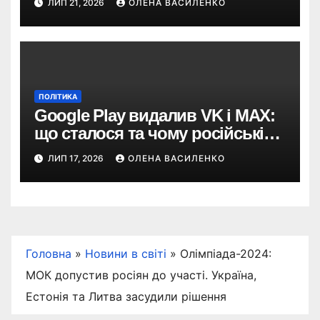
ЛИП 21, 2026
ОЛЕНА ВАСИЛЕНКО
ПОЛІТИКА
Google Play видалив VK і MAX:
що сталося та чому російські
застосунки зникають із
ЛИП 17, 2026
ОЛЕНА ВАСИЛЕНКО
магазинів
Головна
»
Новини в світі
»
Олімпіада-2024:
МОК допустив росіян до участі. Україна,
Естонія та Литва засудили рішення