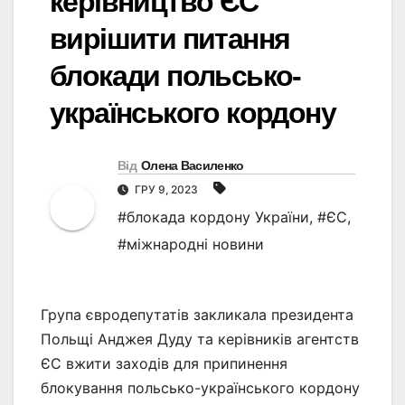
керівництво ЄС
вирішити питання
блокади польсько-
українського кордону
Від
Олена Василенко
ГРУ 9, 2023
#блокада кордону України
,
#ЄС
,
#міжнародні новини
Група євродепутатів закликала президента
Польщі Анджея Дуду та керівників агентств
ЄС вжити заходів для припинення
блокування польсько-українського кордону