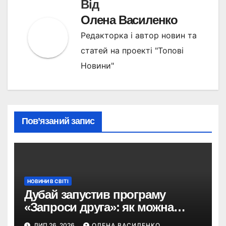
Від
Олена Василенко
Редакторка і автор новин та
статей на проекті "Топові
Новини"
Пов’язаний запис
НОВИНИ В СВІТІ
Дубай запустив програму
«Запроси друга»: як можна
отримати винагороду за
ЛИП 26, 2026
ОЛЕНА ВАСИЛЕНКО