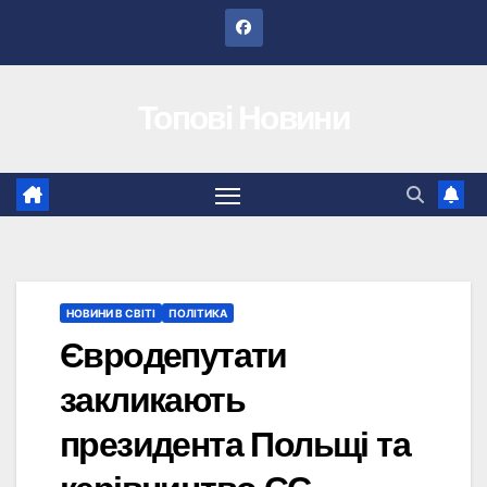
Перейти
до
вмісту
Топові Новини
НОВИНИ В СВІТІ
ПОЛІТИКА
Євродепутати
закликають
президента Польщі та