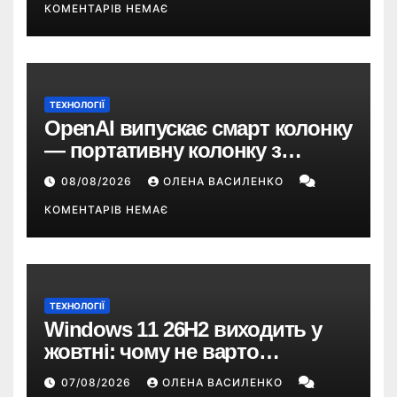
КОМЕНТАРІВ НЕМАЄ
ТЕХНОЛОГІЇ
OpenAI випускає смарт колонку
— портативну колонку з
ChatGPT, камерою та цінником
08/08/2026
ОЛЕНА ВАСИЛЕНКО
понад $300
КОМЕНТАРІВ НЕМАЄ
ТЕХНОЛОГІЇ
Windows 11 26H2 виходить у
жовтні: чому не варто
пропускати це оновлення
07/08/2026
ОЛЕНА ВАСИЛЕНКО