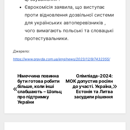
Єврокомісія заявила, що виступає
проти відновлення дозвільної системи
для українських автоперевізників ,
чого вимагають польські та словацькі
протестувальники.
Джерело:
https://www.pravda.com.ua/eng/news/2023/12/9/7432355/
Німеччина повинна
Олімпіада-2024:
Навігація
бути готова робити
МОК допустив росіян
більше, коли інші
до участі. Україна,
записів
слабшають – Шольц
Естонія та Литва
про підтримку
засудили рішення
України