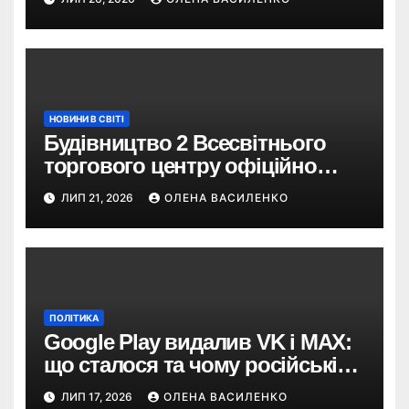
туристів
НОВИНИ В СВІТІ
Будівництво 2 Всесвітнього
торгового центру офіційно
розпочалося: 373 метри
ЛИП 21, 2026
ОЛЕНА ВАСИЛЕНКО
ПОЛІТИКА
Google Play видалив VK і MAX:
що сталося та чому російські
застосунки зникають із
ЛИП 17, 2026
ОЛЕНА ВАСИЛЕНКО