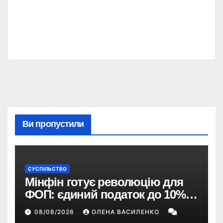
Ви пропустили
СУСПІЛЬСТВО
Мінфін готує революцію для
ФОП: єдиний податок до 10%,
ПДВ з 2028 року та перегляд 2-ї
08/08/2026
ОЛЕНА ВАСИЛЕНКО
групи