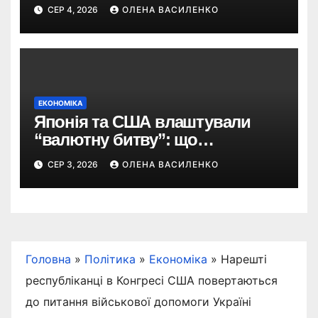
дефіцит пального
СЕР 4, 2026
ОЛЕНА ВАСИЛЕНКО
ЕКОНОМІКА
Японія та США влаштували
“валютну битву”: що
відбувається з єною
СЕР 3, 2026
ОЛЕНА ВАСИЛЕНКО
Головна
»
Політика
»
Економіка
»
Нарешті
республіканці в Конгресі США повертаються
до питання військової допомоги Україні