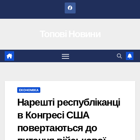
Перейти
до
вмісту
Топові Новини
ЕКОНОМІКА
Нарешті республіканці
в Конгресі США
повертаються до