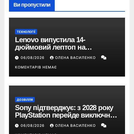
Ви пропустили
ТЕХНОЛОГІЇ
Lenovo випустила 14-
дюймовий лептоп на
Snapdragon X2 з автономністю
06/08/2026
ОЛЕНА ВАСИЛЕНКО
понад 33 години
КОМЕНТАРІВ НЕМАЄ
ДОЗВІЛЛЯ
Sony підтверджує: з 2028 року
PlayStation перейде виключно
на цифрові ігри
06/08/2026
ОЛЕНА ВАСИЛЕНКО