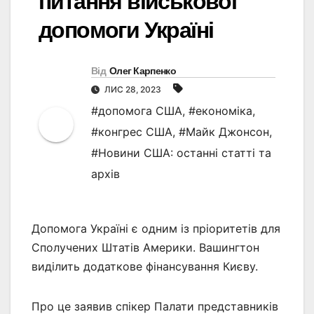
питання військової
допомоги Україні
Від
Олег Карпенко
ЛИС 28, 2023
#допомога США
,
#економіка
,
#конгрес США
,
#Майк Джонсон
,
#Новини США: останні статті та
архів
Допомога Україні є одним із пріоритетів для
Сполучених Штатів Америки. Вашингтон
виділить додаткове фінансування Києву.
Про це заявив спікер Палати представників