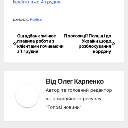
Ізраїлю вже 4 грудня
.
Джерело:
Politico
Ощадбанк змінює
Пропозиції Польщі до
Навігація
правила роботи з
України щодо
клієнтами починаючи
розблокування
записів
з 1 грудня
кордону
Від
Олег Карпенко
Автор та головний редактор
інформаційного ресурсу
"Топові новини"