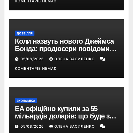
КОМЕНТАРІВ НЕМАЄ
ДОЗВІЛЛЯ
Коли назвуть нового Джеймса
Бонда: продюсери повідомили
про терміни кастингу
05/08/2026
ОЛЕНА ВАСИЛЕНКО
КОМЕНТАРІВ НЕМАЄ
ЕКОНОМІКА
EA офіційно купили за 55
мільярдів доларів: що буде з
EA Sports FC, Battlefield і The
05/08/2026
ОЛЕНА ВАСИЛЕНКО
Sims