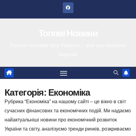
Перейти
до
вмісту
Топові Новини
Тільки головне про Україну, і все що навколо
України
Категорія:
Економіка
Рубрика “Економіка” на нашому сайті – це вікно в світ
сучасних фінансових та економічних подій. Ми надаємо
найактуальніші новини про економічний розвиток
України та світу, аналізуємо тренди ринків, розкриваємо