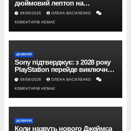
дюймовий лептоп на
Snapdragon X2 з автономністю
06/08/2026
ОЛЕНА ВАСИЛЕНКО
понад 33 години
КОМЕНТАРІВ НЕМАЄ
ДОЗВІЛЛЯ
Sony підтверджує: з 2028 року
PlayStation перейде виключно
на цифрові ігри
06/08/2026
ОЛЕНА ВАСИЛЕНКО
КОМЕНТАРІВ НЕМАЄ
ДОЗВІЛЛЯ
Коли назвуть нового Джеймса