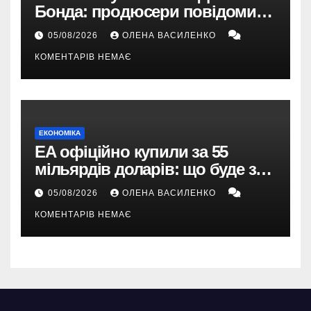
Бонда: продюсери повідомили
про терміни кастингу
05/08/2026
ОЛЕНА ВАСИЛЕНКО
КОМЕНТАРІВ НЕМАЄ
ЕКОНОМІКА
EA офіційно купили за 55
мільярдів доларів: що буде з
EA Sports FC, Battlefield і The
05/08/2026
ОЛЕНА ВАСИЛЕНКО
Sims
КОМЕНТАРІВ НЕМАЄ