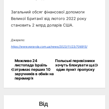
Загальний обсяг фінансової допомоги
Великої Британії від лютого 2022 року
становить 2 млрд доларів США.
Джерело:
https://www.epravda.com.ua/news/2023/11/23/706915/
Можливо 24
Польські перевізники
Навігація
листопада Ізраїль
хочуть блокувати ще
отримає перших 10
один пункт пропуску
записів
заручників в обмін на
перемир’я
Від