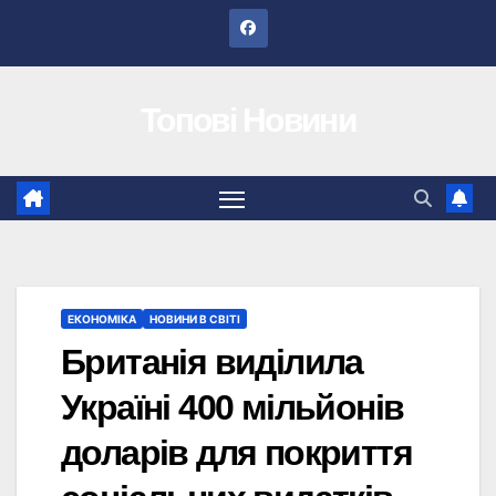
Перейти
до
вмісту
Топові Новини
ЕКОНОМІКА
НОВИНИ В СВІТІ
Британія виділила
Україні 400 мільйонів
доларів для покриття