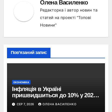
Олена Василенко
Редакторка і автор новин та
статей на проекті "Топові
Новини"
Пов’язаний запис
ЕКОНОМІКА
Інфляція в Україні
пришвидшиться до 10% у 2026
році — прогноз НБУ
СЕР 7, 2026
ОЛЕНА ВАСИЛЕНКО