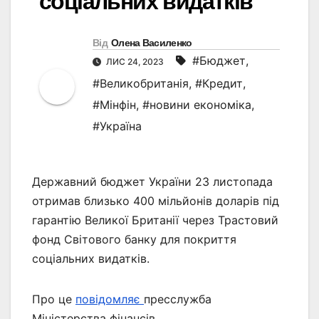
соціальних видатків
Від
Олена Василенко
#Бюджет
,
ЛИС 24, 2023
#Великобританія
,
#Кредит
,
#Мінфін
,
#новини економіка
,
#Україна
Державний бюджет України 23 листопада
отримав близько 400 мільйонів доларів під
гарантію Великої Британії через Трастовий
фонд Світового банку для покриття
соціальних видатків.
Про це
повідомляє
пресслужба
Міністерства фінансів.