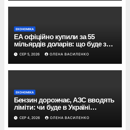
ЕКОНОМІКА
EA офіційно купили за 55
мільярдів доларів: що буде з
EA Sports FC, Battlefield і The
СЕР 5, 2026
ОЛЕНА ВАСИЛЕНКО
Sims
ЕКОНОМІКА
Бензин дорожчає, АЗС вводять
ліміти: чи буде в Україні
дефіцит пального
СЕР 4, 2026
ОЛЕНА ВАСИЛЕНКО