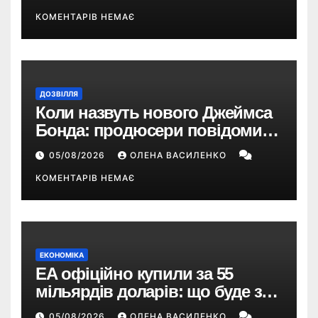
КОМЕНТАРІВ НЕМАЄ
ДОЗВІЛЛЯ
Коли назвуть нового Джеймса
Бонда: продюсери повідомили
про терміни кастингу
05/08/2026
ОЛЕНА ВАСИЛЕНКО
КОМЕНТАРІВ НЕМАЄ
ЕКОНОМІКА
EA офіційно купили за 55
мільярдів доларів: що буде з
EA Sports FC, Battlefield і The
05/08/2026
ОЛЕНА ВАСИЛЕНКО