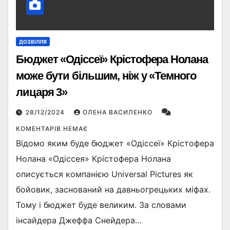
ДОЗВІЛЛЯ
Бюджет «Одіссеї» Крістофера Нолана
може бути більшим, ніж у «Темного
лицаря 3»
28/12/2024
ОЛЕНА ВАСИЛЕНКО
КОМЕНТАРІВ НЕМАЄ
Відомо яким буде бюджет «Одіссеї» Крістофера
Нолана «Одіссея» Крістофера Нолана
описується компанією Universal Pictures як
бойовик, заснований на давньогрецьких міфах.
Тому і бюджет буде великим. За словами
інсайдера Джеффа Снейдера…