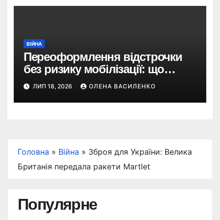
ВІЙНА
Переоформлення відстрочки
без ризику мобілізації: що
змінив Кабмін і як це
ЛИП 18, 2026
ОЛЕНА ВАСИЛЕНКО
використати
Головна
»
Війна
»
Зброя для України: Велика
Британія передала ракети Martlet
Популярне