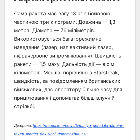
Сама ракета має вагу 13 кг з бойовою
частиною три кілограми. Довжина — 1,3
метра. Діаметр — 76 міліметрів.
Використовується багаторежимне
наведення (лазер, напівактивний лазер,
інфрачервоне випромінювання). Швидкість
ракети — 1,5 маху. Дальність дії — вісім
кілометрів. Менша, порівняно з Starstreak,
швидкість, за повідомленням британських
військових, дає оператору більше часу для
прицілювання і допомагає більш влучній
стрільбі.
Джерело:
https://trueua.info/news/britaniya-peredala-ukraini-
raketi-martlet-yak-voni-dopomozhut-zsu