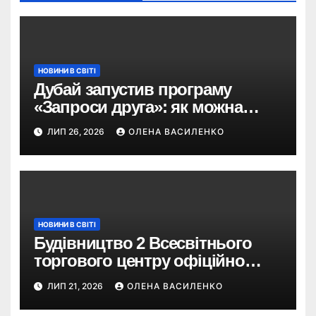
НОВИНИ В СВІТІ
Дубай запустив програму
«Запроси друга»: як можна
отримати винагороду за
ЛИП 26, 2026
ОЛЕНА ВАСИЛЕНКО
туристів
НОВИНИ В СВІТІ
Будівництво 2 Всесвітнього
торгового центру офіційно
розпочалося: 373 метри
ЛИП 21, 2026
ОЛЕНА ВАСИЛЕНКО