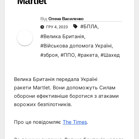
Martlet
Від
Олена Василенко
#БПЛА
,
ГРУ 4, 2023
#Велика Британія
,
#Військова допомога Україні
,
#зброя
,
#ППО
,
#ракета
,
#Шахед
Велика Британія передала Україні
ракети Martlet. Вони допоможуть Силам
оборони ефективніше боротися з атаками
ворожих безпілотників.
Про це повідомляє
The Times
.