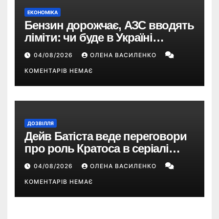
ЕКОНОМІКА
Бензин дорожчає, АЗС вводять
ліміти: чи буде в Україні
дефіцит пального
04/08/2026
ОЛЕНА ВАСИЛЕНКО
КОМЕНТАРІВ НЕМАЄ
ДОЗВІЛЛЯ
Дейв Батіста веде переговори
про роль Кратоса в серіалі
«God of War» від Amazon
04/08/2026
ОЛЕНА ВАСИЛЕНКО
КОМЕНТАРІВ НЕМАЄ