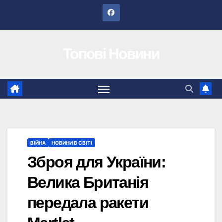
Перейти
до
вмісту
Топові Новини
ВІЙНА
НОВИНИ В СВІТІ
Зброя для України:
Велика Британія
передала ракети