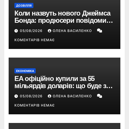
ДОЗВІЛЛЯ
Коли назвуть нового Джеймса
Бонда: продюсери повідомили
про терміни кастингу
05/08/2026
ОЛЕНА ВАСИЛЕНКО
КОМЕНТАРІВ НЕМАЄ
ЕКОНОМІКА
EA офіційно купили за 55
мільярдів доларів: що буде з
EA Sports FC, Battlefield і The
05/08/2026
ОЛЕНА ВАСИЛЕНКО
Sims
КОМЕНТАРІВ НЕМАЄ