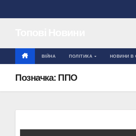
Перейти
до
вмісту
Топові Новини
ВІЙНА
ПОЛІТИКА
НОВИНИ В 
Позначка:
ППО