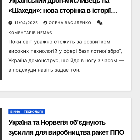
Український дрон-мисливець на
«Шахеди»: нова сторінка в історії
протиповітряної оборони
11/04/2025
ОЛЕНА ВАСИЛЕНКО
КОМЕНТАРІВ НЕМАЄ
Поки світ уважно стежить за розвитком
високих технологій у сфері безпілотної зброї,
Україна демонструє, що йде в ногу з часом —
а подекуди навіть задає тон.
ВІЙНА
ТЕХНОЛОГІЇ
Україна та Норвегія об’єднують
зусилля для виробництва ракет ППО