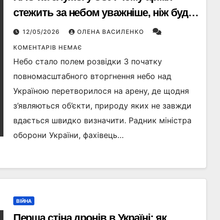
стежить за небом уважніше, ніж будь-
коли
12/05/2026
ОЛЕНА ВАСИЛЕНКО
КОМЕНТАРІВ НЕМАЄ
Небо стало полем розвідки З початку
повномасштабного вторгнення небо над
Україною перетворилося на арену, де щодня
з’являються об’єкти, природу яких не завжди
вдається швидко визначити. Радник міністра
оборони України, фахівець…
ВІЙНА
Перша стіна дронів в Україні: як