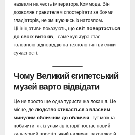
назвали на честь імператора Коммода. Він
дозволяв правителям спостерігати за боями
гладіаторів, не змішуючись із натовпом.
Ці ініціативи показують, що
світ повертається
до своїх витоків
, і саме культура стає
головною відповіддю на технологічні виклики
сучасності.
Чому Великий єгипетський
музей варто відвідати
Це не просто ще одна туристична локація. Це
місце, де
людство стикається з власним
минулим обличчям до обличчя
. Тут можна
побачити, як із уламків історії постає новий
культурний простір, який надихає, захоплює й