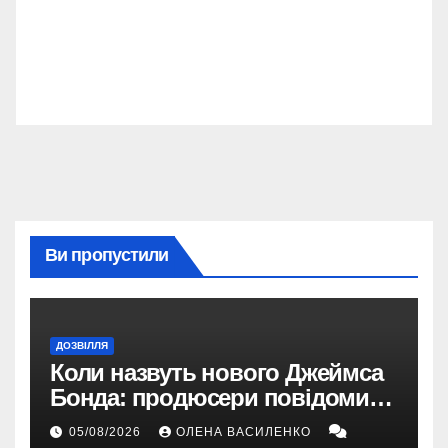
Ви пропустили
ДОЗВІЛЛЯ
Коли назвуть нового Джеймса
Бонда: продюсери повідомили
про терміни кастингу
05/08/2026
ОЛЕНА ВАСИЛЕНКО