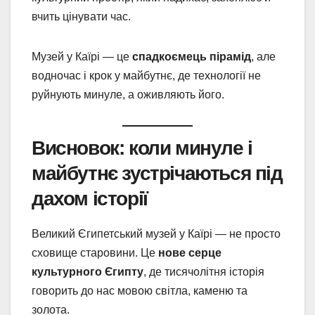
вчить цінувати час.
Музей у Каїрі — це
спадкоємець пірамід
, але
водночас і крок у майбутнє, де технології не
руйнують минуле, а оживляють його.
Висновок: коли минуле і
майбутнє зустрічаються під
дахом історії
Великий Єгипетський музей у Каїрі — не просто
сховище старовини. Це
нове серце
культурного Єгипту
, де тисячолітня історія
говорить до нас мовою світла, каменю та
золота.