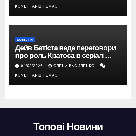
КОМЕНТАРІВ НЕМАЄ
ДОЗВІЛЛЯ
Дейв Батіста веде переговори
про роль Кратоса в серіалі
«God of War» від Amazon
04/08/2026
ОЛЕНА ВАСИЛЕНКО
КОМЕНТАРІВ НЕМАЄ
Топові Новини