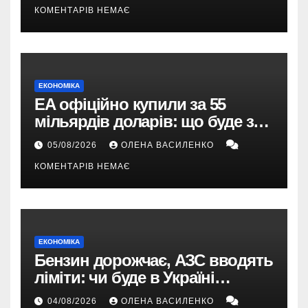
КОМЕНТАРІВ НЕМАЄ
ЕКОНОМІКА
EA офіційно купили за 55
мільярдів доларів: що буде з
EA Sports FC, Battlefield і The
05/08/2026
ОЛЕНА ВАСИЛЕНКО
Sims
КОМЕНТАРІВ НЕМАЄ
ЕКОНОМІКА
Бензин дорожчає, АЗС вводять
ліміти: чи буде в Україні
дефіцит пального
04/08/2026
ОЛЕНА ВАСИЛЕНКО