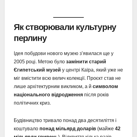
Як створювали культурну
перлину
Ідея побудови нового музею з’явилася ще у
2005 році. Метою було
замінити старий
Єгипетський музей
у центрі Каїра, який уже не
міг вмістити всю велич колекції. Проєкт став не
лише архітектурним викликом, а й
символом
національного відродження
після років
політичних криз.
Будівництво тривало понад два десятиліття і
коштувало
понад мільярд доларів
(майже
42
мільярди гривень
). Відкриття кілька разів