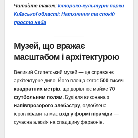
Читайте також:
Історико-культурні парки
Київської області: Натхнення та спокій
просто неба
Музей, що вражає
масштабом і архітектурою
Великий Єгипетський музей — це справжнє
архітектурне диво. Його площа сягає
500 тисяч
квадратних метрів
, що дорівнює майже
70
футбольним полям
. Будівля виконана з
напівпрозорого алебастру
, оздоблена
ієрогліфами та має
вхід у формі піраміди
—
сучасна алюзія на спадщину фараонів.