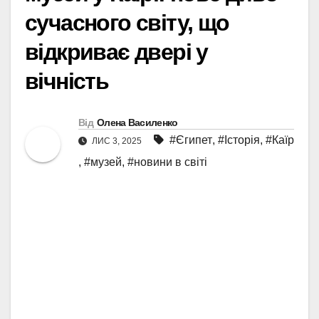
сучасного світу, що
відкриває двері у
вічність
Від
Олена Василенко
#Єгипет
,
#Історія
,
#Каїр
ЛИС 3, 2025
,
#музей
,
#новини в світі