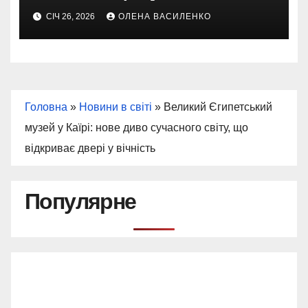
негода змінила бокс-офіс
СІЧ 26, 2026
ОЛЕНА ВАСИЛЕНКО
вікенду
Головна
»
Новини в світі
»
Великий Єгипетський
музей у Каїрі: нове диво сучасного світу, що
відкриває двері у вічність
Популярне