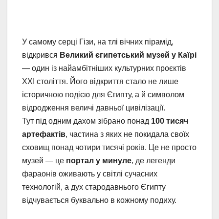
У самому серці Гізи, на тлі вічних пірамід,
відкрився
Великий єгипетський музей у Каїрі
— один із найамбітніших культурних проєктів
XXI століття. Його відкриття стало не лише
історичною подією для Єгипту, а й символом
відродження величі давньої цивілізації.
Тут під одним дахом зібрано понад
100 тисяч
артефактів
, частина з яких не покидала своїх
сховищ понад чотири тисячі років. Це не просто
музей — це
портал у минуле
, де легенди
фараонів оживають у світлі сучасних
технологій, а дух стародавнього Єгипту
відчувається буквально в кожному подиху.