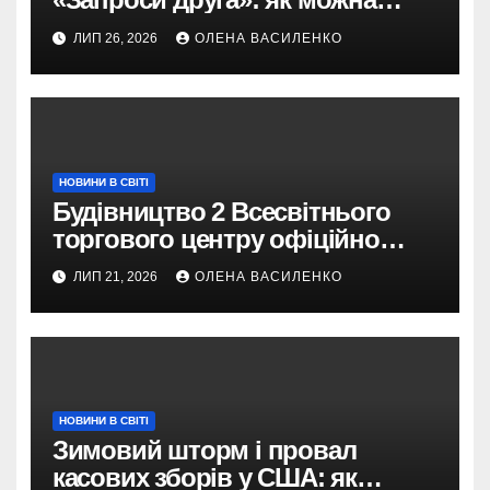
отримати винагороду за
ЛИП 26, 2026
ОЛЕНА ВАСИЛЕНКО
туристів
НОВИНИ В СВІТІ
Будівництво 2 Всесвітнього
торгового центру офіційно
розпочалося: 373 метри
ЛИП 21, 2026
ОЛЕНА ВАСИЛЕНКО
НОВИНИ В СВІТІ
Зимовий шторм і провал
касових зборів у США: як