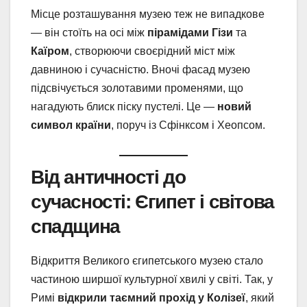
Місце розташування музею теж не випадкове
— він стоїть на осі між
пірамідами Гізи
та
Каїром
, створюючи своєрідний міст між
давниною і сучасністю. Вночі фасад музею
підсвічується золотавими променями, що
нагадують блиск піску пустелі. Це —
новий
символ країни
, поруч із Сфінксом і Хеопсом.
Від античності до
сучасності: Єгипет і світова
спадщина
Відкриття Великого єгипетського музею стало
частиною ширшої культурної хвилі у світі. Так, у
Римі
відкрили таємний прохід у Колізеї
, який