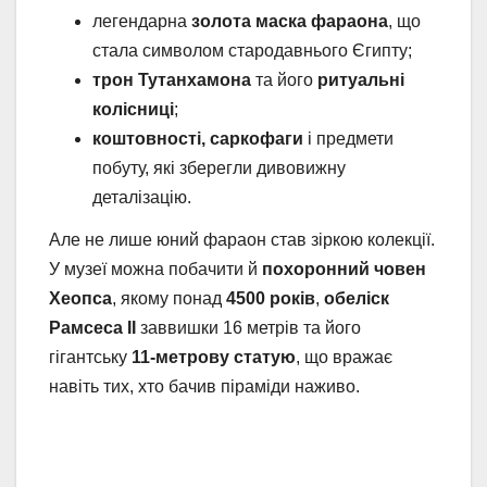
легендарна
золота маска фараона
, що
стала символом стародавнього Єгипту;
трон Тутанхамона
та його
ритуальні
колісниці
;
коштовності, саркофаги
і предмети
побуту, які зберегли дивовижну
деталізацію.
Але не лише юний фараон став зіркою колекції.
У музеї можна побачити й
похоронний човен
Хеопса
, якому понад
4500 років
,
обеліск
Рамсеса II
заввишки 16 метрів та його
гігантську
11-метрову статую
, що вражає
навіть тих, хто бачив піраміди наживо.