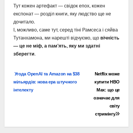
Тут кожен артефакт — свідок епох, кожен
експонат — розділ книги, яку людство ще не
дочитало.
І, можливо, саме тут, серед тіні Рамсеса і сяйва
Тутанхамона, ми нарешті відчуємо, що
вічність
— це не міф, а пам’ять, яку ми здатні
зберегти
.
Навігація
Угода OpenAI та Amazon на $38
Netflix може
мільярдів: нова ера штучного
купити HBO
записів
інтелекту
Max: що це
означає для
світу
стримінгу