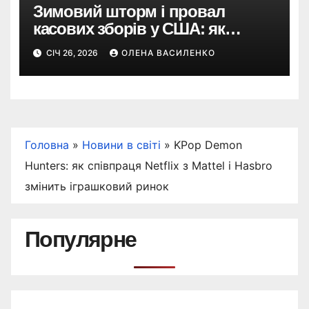
Зимовий шторм і провал
касових зборів у США: як
негода змінила бокс-офіс
СІЧ 26, 2026
ОЛЕНА ВАСИЛЕНКО
вікенду
Головна
»
Новини в світі
»
KPop Demon
Hunters: як співпраця Netflix з Mattel і Hasbro
змінить іграшковий ринок
Популярне