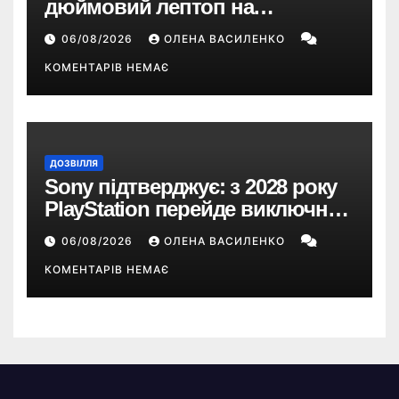
дюймовий лептоп на
Snapdragon X2 з автономністю
06/08/2026
ОЛЕНА ВАСИЛЕНКО
понад 33 години
КОМЕНТАРІВ НЕМАЄ
ДОЗВІЛЛЯ
Sony підтверджує: з 2028 року
PlayStation перейде виключно
на цифрові ігри
06/08/2026
ОЛЕНА ВАСИЛЕНКО
КОМЕНТАРІВ НЕМАЄ