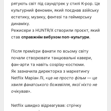
рятують світ під саундтрек у стилі K-pop. Це
культурний феномен, який поєднав азійську
естетику, музику, фентезі та геймерську
динаміку.
Режисери з HUNTR/X створили проєкт, який
став
справжнім вибухом поп-культури
.
Після прем’єри фанати по всьому світу
почали створювати танцювальні кавери,
фан-арти та навіть cosplay-костюми.
Як зазначила директорка з маркетингу
Netflix Маріан Лі,
«це не просто фільм — це
хвиля фанатського божевілля, якої ніхто не
очікував»
.
Netflix швидко відреагував: стрічку