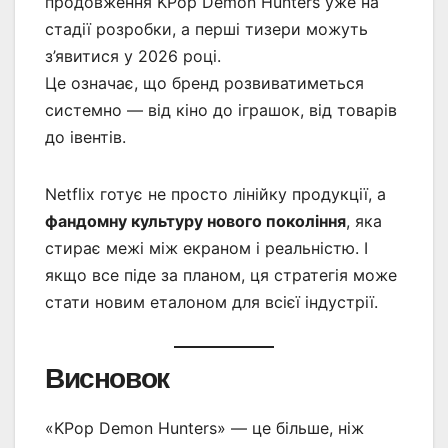
продовження KPop Demon Hunters уже на
стадії розробки, а перші тизери можуть
з’явитися у 2026 році.
Це означає, що бренд розвиватиметься
системно — від кіно до іграшок, від товарів
до івентів.
Netflix готує не просто лінійку продукції, а
фандомну культуру нового покоління
, яка
стирає межі між екраном і реальністю. І
якщо все піде за планом, ця стратегія може
стати новим еталоном для всієї індустрії.
Висновок
«KPop Demon Hunters» — це більше, ніж