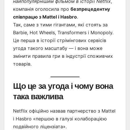
найпопулярнішим фільмом в історії Netflix
,
компанія оголосила про
безпрецедентну
співпрацю з Mattel і Hasbro
.
Так, саме з тими гігантами, які стоять за
Barbie, Hot Wheels, Transformers і Monopoly.
Це перша в історії стрімінгових сервісів
угода такого масштабу — і вона може
змінити правила гри в індустрії споживчих
товарів.
Що це за угода і чому вона
така важлива
Netflix офіційно назвав партнерство з Mattel
і Hasbro «першою в галузі колаборацією
подвійного ліцензіата».