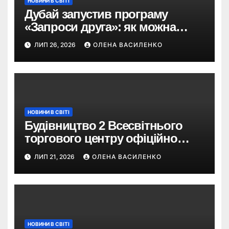
НОВИНИ В СВІТІ
Дубай запустив програму
«Запроси друга»: як можна
отримати винагороду за
ЛИП 26, 2026
ОЛЕНА ВАСИЛЕНКО
туристів
НОВИНИ В СВІТІ
Будівництво 2 Всесвітнього
торгового центру офіційно
розпочалося: 373 метри
ЛИП 21, 2026
ОЛЕНА ВАСИЛЕНКО
НОВИНИ В СВІТІ