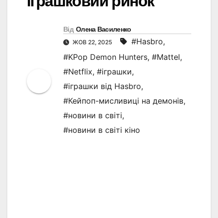
іграшковий ринок
Від
Олена Василенко
#Hasbro
,
ЖОВ 22, 2025
#KPop Demon Hunters
,
#Mattel
,
#Netflix
,
#іграшки
,
#іграшки від Hasbro
,
#Кейпоп-мисливиці на демонів
,
#новини в світі
,
#новини в світі кіно