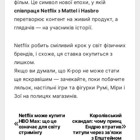
фільм. Це символ нової епохи, у якій
співпраця Netflix з Mattel і Hasbro
перетворює контент на живий продукт, а
глядачів — на учасників історії.
Netflix робить сміливий крок у світ фізичних
брендів, і схоже, ця ставка окупиться з
лишком.
Якщо ви думали, що K-pop не може стати
ще яскравішим — зачекайте, поки побачите
ляльок, настільні ігри та фігурки Румі, Міри і
Зої на полицях магазинів.
Netflix може купити
Королівський
Навігація
HBO Max: що це
скандал: чому принц
означає для світу
Ендрю втратив
записів
стримінгу
титули через зв’язки
з Епштейном