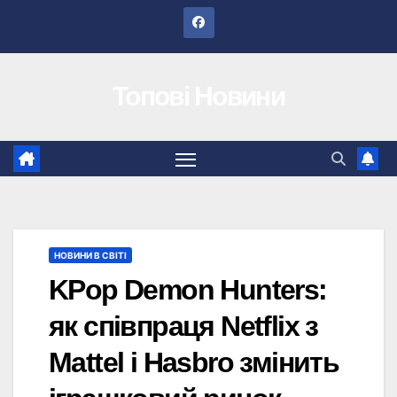
Перейти
до
вмісту
Топові Новини
НОВИНИ В СВІТІ
KPop Demon Hunters:
як співпраця Netflix з
Mattel і Hasbro змінить