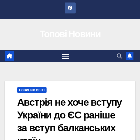
Перейти
до
вмісту
Топові Новини
НОВИНИ В СВІТІ
Австрія не хоче вступу
України до ЄС раніше
за вступ балканських