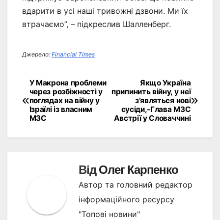
вдарити в усі наші тривожні дзвони. Ми їх
втрачаємо”, – підкреслив Шалленберг.
Джерело:
Financial Times
У Макрона проблеми
Якщо Україна
Навігація
через розбіжності у
припинить війну, у неї
поглядах на війну у
з’являться нові
записів
Ізраїлі із власним
сусіди,-Глава МЗС
МЗС
Австрії у Словаччині
Від
Олег Карпенко
Автор та головний редактор
інформаційного ресурсу
"Топові новини"