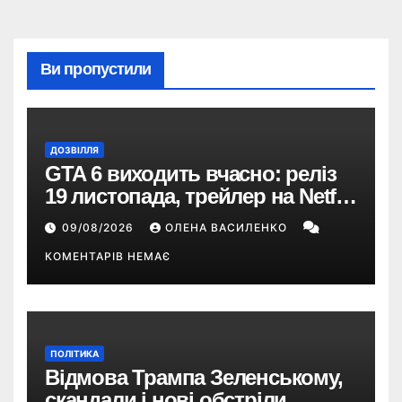
Ви пропустили
ДОЗВІЛЛЯ
GTA 6 виходить вчасно: реліз
19 листопада, трейлер на Netflix
і $180 млн передзамовлень
09/08/2026
ОЛЕНА ВАСИЛЕНКО
КОМЕНТАРІВ НЕМАЄ
ПОЛІТИКА
Відмова Трампа Зеленському,
скандали і нові обстріли