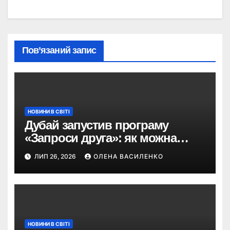
Пов’язаний запис
НОВИНИ В СВІТІ
Дубай запустив програму
«Запроси друга»: як можна
отримати винагороду за
ЛИП 26, 2026
ОЛЕНА ВАСИЛЕНКО
туристів
НОВИНИ В СВІТІ