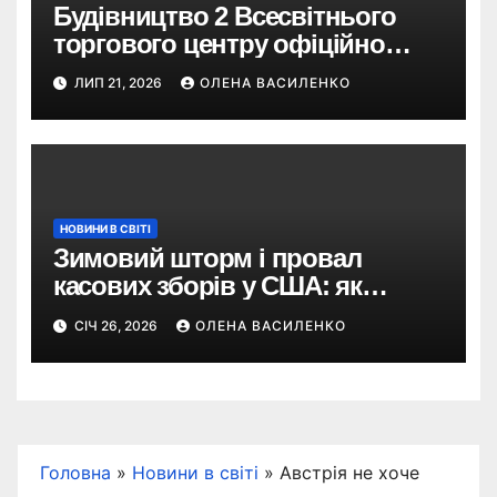
Будівництво 2 Всесвітнього
торгового центру офіційно
розпочалося: 373 метри
ЛИП 21, 2026
ОЛЕНА ВАСИЛЕНКО
НОВИНИ В СВІТІ
Зимовий шторм і провал
касових зборів у США: як
негода змінила бокс-офіс
СІЧ 26, 2026
ОЛЕНА ВАСИЛЕНКО
вікенду
Головна
»
Новини в світі
»
Австрія не хоче