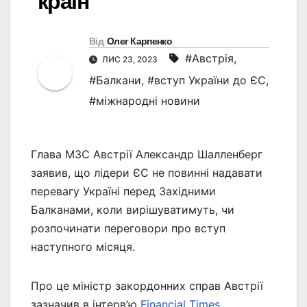
країн
Від
Олег Карпенко
#Австрія
,
ЛИС 23, 2023
#Балкани
,
#вступ України до ЄС
,
#міжнародні новини
Глава МЗС Австрії Александр Шалленберг
заявив, що лідери ЄС не повинні надавати
перевагу Україні перед Західними
Балканами, коли вирішуватимуть, чи
розпочинати переговори про вступ
наступного місяця.
Про це міністр закордонних справ Австрії
зазначив в інтерв’ю
Financial Times