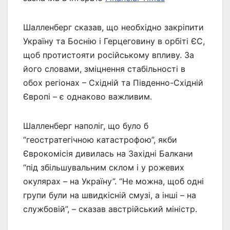
Шалленберг сказав, що необхідно закріпити
Україну та Боснію і Герцеговину в орбіті ЄС,
щоб протистояти російському впливу. За
його словами, зміцнення стабільності в
обох регіонах – Східній та Південно-Східній
Європі – є однаково важливим.
Шалленберг наполіг, що було б
“геостратегічною катастрофою”, якби
Єврокомісія дивилась на Західні Балкани
“під збільшувальним склом і у рожевих
окулярах – на Україну”. “Не можна, щоб одні
групи були на швидкісній смузі, а інші – на
службовій”, – сказав австрійський міністр.