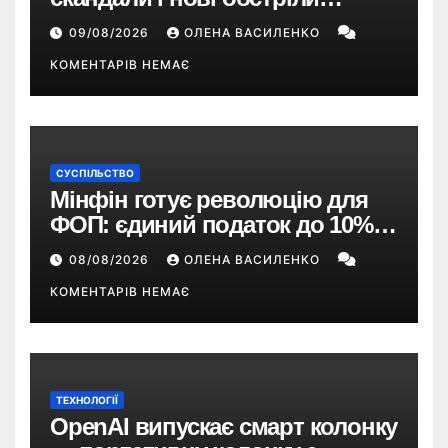
України – що пішло не так?
09/08/2026
ОЛЕНА ВАСИЛЕНКО
КОМЕНТАРІВ НЕМАЄ
СУСПІЛЬСТВО
Мінфін готує революцію для
ФОП: єдиний податок до 10%,
ПДВ з 2028 року та перегляд 2-ї
08/08/2026
ОЛЕНА ВАСИЛЕНКО
групи
КОМЕНТАРІВ НЕМАЄ
ТЕХНОЛОГІЇ
OpenAI випускає смарт колонку