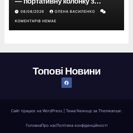
— портативну колонку з
ChatGPT, камерою та цінником
08/08/2026
ОЛЕНА ВАСИЛЕНКО
понад $300
КОМЕНТАРІВ НЕМАЄ
Топові Новини
Сайт працює на WordPress
|
Тема:
Newsup
за
Themeansar
.
Головна
Про нас
Політика конфіденційності