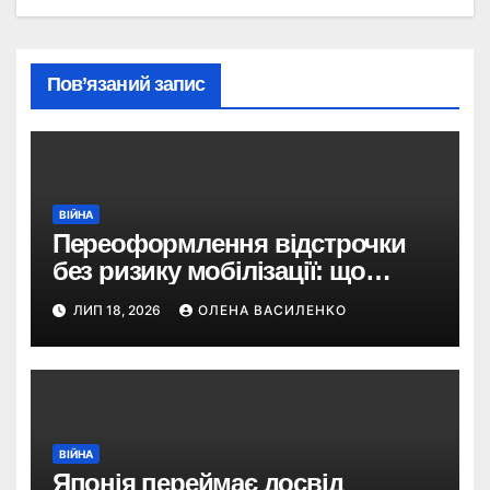
Пов’язаний запис
ВІЙНА
Переоформлення відстрочки
без ризику мобілізації: що
змінив Кабмін і як це
ЛИП 18, 2026
ОЛЕНА ВАСИЛЕНКО
використати
ВІЙНА
Японія переймає досвід