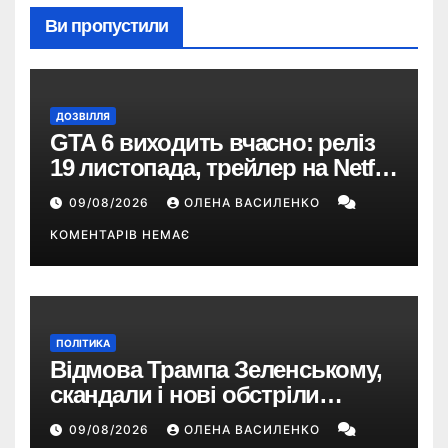
Ви пропустили
ДОЗВІЛЛЯ
GTA 6 виходить вчасно: реліз
19 листопада, трейлер на Netflix
і $180 млн передзамовлень
09/08/2026
ОЛЕНА ВАСИЛЕНКО
КОМЕНТАРІВ НЕМАЄ
ПОЛІТИКА
Відмова Трампа Зеленському,
скандали і нові обстріли
України – що пішло не так?
09/08/2026
ОЛЕНА ВАСИЛЕНКО