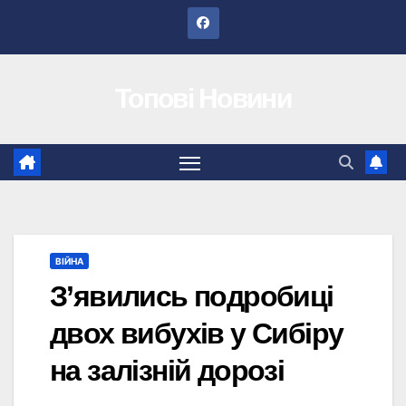
Перейти
до
вмісту
Топові Новини
ВІЙНА
З’явились подробиці
двох вибухів у Сибіру
на залізній дорозі