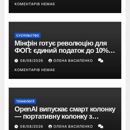
КОМЕНТАРІВ НЕМАЄ
СУСПІЛЬСТВО
Мінфін готує революцію для
ФОП: єдиний податок до 10%,
ПДВ з 2028 року та перегляд 2-ї
08/08/2026
ОЛЕНА ВАСИЛЕНКО
групи
КОМЕНТАРІВ НЕМАЄ
ТЕХНОЛОГІЇ
OpenAI випускає смарт колонку
— портативну колонку з
ChatGPT, камерою та цінником
08/08/2026
ОЛЕНА ВАСИЛЕНКО