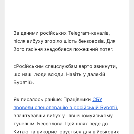
За даними російських Telegram-каналів,
після вибуху згоріло шість бензовозів. Для
його гасіння знадобився пожежний потяг.
«Російським спецслужбам варто звикнути,
що наші люди всюди. Навіть у далекій
Бурятії».
Як писалось раніше: Працівники
СБУ
провели спецоперацію в російській Бурятії
,
влаштувавши вибух у Північномуйському
тунелі ім. Бессолова. Цей шлях веде до
Китаю та використовується для військових