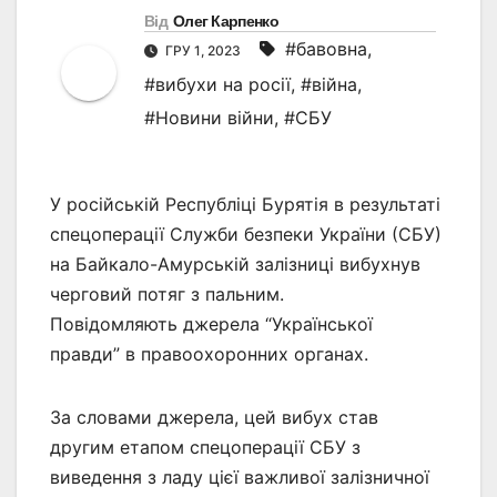
Від
Олег Карпенко
#бавовна
,
ГРУ 1, 2023
#вибухи на росії
,
#війна
,
#Новини війни
,
#СБУ
У російській Республіці Бурятія в результаті
спецоперації Служби безпеки України (СБУ)
на Байкало-Амурській залізниці вибухнув
черговий потяг з пальним.
Повідомляють джерела “Української
правди” в правоохоронних органах.
За словами джерела, цей вибух став
другим етапом спецоперації СБУ з
виведення з ладу цієї важливої ​​залізничної