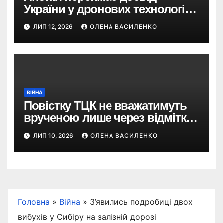
України у дронових технологіях
— і планує 80-кратне
ЛИП 12, 2026
ОЛЕНА ВАСИЛЕНКО
збільшення виробництва
ВІЙНА
Повістку ТЦК не вважатимуть
врученою лише через відмітку
пошти: що пропонує новий
ЛИП 10, 2026
ОЛЕНА ВАСИЛЕНКО
законопроєкт
Головна
»
Війна
»
З’явились подробиці двох
вибухів у Сибіру на залізній дорозі