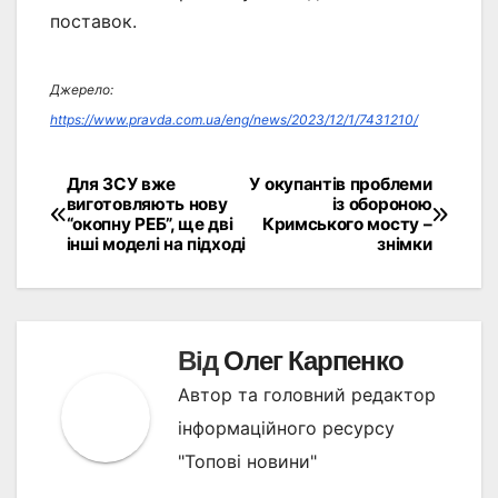
поставок.
Джерело:
https://www.pravda.com.ua/eng/news/2023/12/1/7431210/
Для ЗСУ вже
У окупантів проблеми
Навігація
виготовляють нову
із обороною
“окопну РЕБ”, ще дві
Кримського мосту –
записів
інші моделі на підході
знімки
Від
Олег Карпенко
Автор та головний редактор
інформаційного ресурсу
"Топові новини"