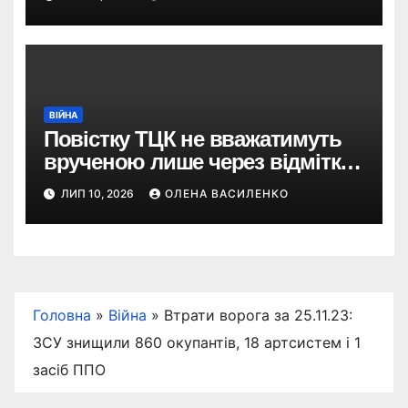
збільшення виробництва
ВІЙНА
Повістку ТЦК не вважатимуть
врученою лише через відмітку
пошти: що пропонує новий
ЛИП 10, 2026
ОЛЕНА ВАСИЛЕНКО
законопроєкт
Головна
»
Війна
»
Втрати ворога за 25.11.23:
ЗСУ знищили 860 окупантів, 18 артсистем і 1
засіб ППО