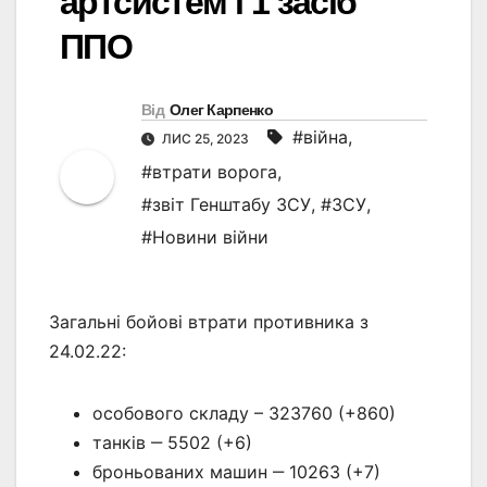
артсистем і 1 засіб
ППО
Від
Олег Карпенко
#війна
,
ЛИС 25, 2023
#втрати ворога
,
#звіт Генштабу ЗСУ
,
#ЗСУ
,
#Новини війни
Загальні бойові втрати противника з
24.02.22:
особового складу – 323760 (+860)
танків ‒ 5502 (+6)
броньованих машин ‒ 10263 (+7)