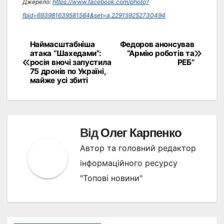
Джерело:
https://www.facebook.com/photo?
fbid=693981639581584&set=a.229159252730494
Наймасштабніша
Федоров анонсував
Навігація
атака “Шахедами”:
“Армію роботів та
росія вночі запустила
РЕБ”
записів
75 дронів по Україні,
майже усі збиті
Від
Олег Карпенко
Автор та головний редактор
інформаційного ресурсу
"Топові новини"