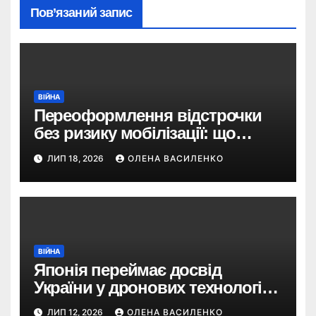
Пов’язаний запис
ВІЙНА
Переоформлення відстрочки
без ризику мобілізації: що
змінив Кабмін і як це
ЛИП 18, 2026
ОЛЕНА ВАСИЛЕНКО
використати
ВІЙНА
Японія переймає досвід
України у дронових технологіях
— і планує 80-кратне
ЛИП 12, 2026
ОЛЕНА ВАСИЛЕНКО