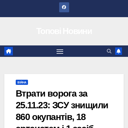
Перейти
до
вмісту
Топові Новини
ВІЙНА
Втрати ворога за
25.11.23: ЗСУ знищили
860 окупантів, 18