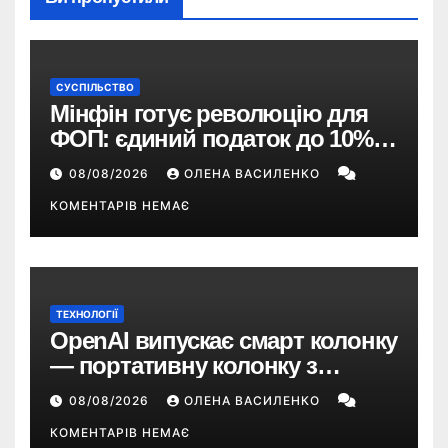
СУСПІЛЬСТВО
Мінфін готує революцію для
ФОП: єдиний податок до 10%,
ПДВ з 2028 року та перегляд 2-ї
08/08/2026
ОЛЕНА ВАСИЛЕНКО
групи
КОМЕНТАРІВ НЕМАЄ
ТЕХНОЛОГІЇ
OpenAI випускає смарт колонку
— портативну колонку з
ChatGPT, камерою та цінником
08/08/2026
ОЛЕНА ВАСИЛЕНКО
понад $300
КОМЕНТАРІВ НЕМАЄ