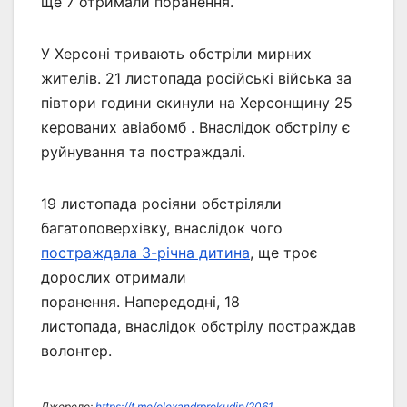
ще 7 отримали поранення.
У Херсоні тривають обстріли мирних
жителів. 21 листопада російські війська за
півтори години скинули на Херсонщину 25
керованих авіабомб . Внаслідок обстрілу є
руйнування та постраждалі.
19 листопада росіяни обстріляли
багатоповерхівку, внаслідок чого
постраждала 3-річна дитина
, ще троє
дорослих отримали
поранення. Напередодні, 18
листопада, внаслідок обстрілу постраждав
волонтер.
Джерело:
https://t.me/olexandrprokudin/2061