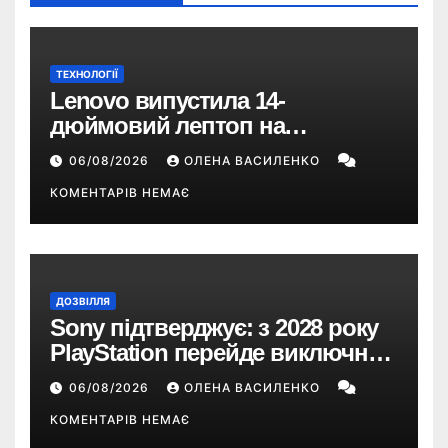
ТЕХНОЛОГІЇ
Lenovo випустила 14-
дюймовий лептоп на
Snapdragon X2 з автономністю
06/08/2026
ОЛЕНА ВАСИЛЕНКО
понад 33 години
КОМЕНТАРІВ НЕМАЄ
ДОЗВІЛЛЯ
Sony підтверджує: з 2028 року
PlayStation перейде виключно
на цифрові ігри
06/08/2026
ОЛЕНА ВАСИЛЕНКО
КОМЕНТАРІВ НЕМАЄ