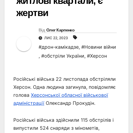
житлові квартали, є
жертви
Від
Олег Карпенко
ЛИС 22, 2023
#дрон-камікадзе
,
#Новини війни
,
#обстріли України
,
#Херсон
Російські війська 22 листопада обстріляли
Херсон. Одна людина загинула, повідомляє
голова
Херсонської обласної військової
адміністрації
Олександр Прокудін.
Російські війська здійснили 115 обстрілів і
випустили 524 снаряди з мінометів,