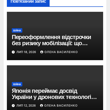
Пов’язаний запис
ВІЙНА
Переоформлення відстрочки
без ризику мобілізації: що
змінив Кабмін і як це
ЛИП 18, 2026
ОЛЕНА ВАСИЛЕНКО
використати
ВІЙНА
Японія переймає досвід
України у дронових технологіях
— і планує 80-кратне
ЛИП 12, 2026
ОЛЕНА ВАСИЛЕНКО
збільшення виробництва