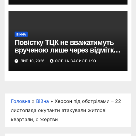
ВІЙНА
Повістку ТЦК не вважатимуть
врученою лише через відмітку
пошти: що пропонує новий
ЛИП 10, 2026
ОЛЕНА ВАСИЛЕНКО
законопроєкт
Головна
»
Війна
»
Херсон під обстрілами – 22
листопада окупанти атакували житлові
квартали, є жертви