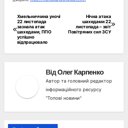
Хмельниччина уночі
Нічна атака
Навігація
22 листопада
шахедами 22
зазнала атак
листопада – звіт
записів
шахедами, ППО
Повітряних сил ЗСУ
успішно
відпрацювало
Від
Олег Карпенко
Автор та головний редактор
інформаційного ресурсу
"Топові новини"