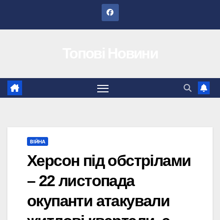
Перейти
до
вмісту
Топові Новини
ВІЙНА
Херсон під обстрілами
– 22 листопада
окупанти атакували