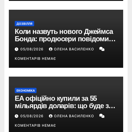
ДОЗВІЛЛЯ
Коли назвуть нового Джеймса
Бонда: продюсери повідомили
про терміни кастингу
05/08/2026
ОЛЕНА ВАСИЛЕНКО
КОМЕНТАРІВ НЕМАЄ
ЕКОНОМІКА
EA офіційно купили за 55
мільярдів доларів: що буде з
EA Sports FC, Battlefield і The
05/08/2026
ОЛЕНА ВАСИЛЕНКО
Sims
КОМЕНТАРІВ НЕМАЄ