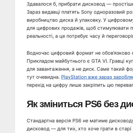
Здавалося б, прибрати дисковод — простіше 
Зараз видавці платять Sony одноразовий ро
виробництво диска й упаковку. У цифровому 
для цифрових продажів, щоб стимулювати пе
реальності, а це потребує часу й переговорі
Водночас цифровий формат не обов’язково о
Прикладом майбутнього є GTA VI. Гравці ку
для завантаження, а не диск. Саме такий фо
тут очевидна.
PlayStation вже зараз заробля
перехід на цифру лише закріпить цю переваг
Як зміниться PS6 без д
Стандартна версія PS6 не матиме дисководу 
дисковод — для тих, хто хоче грати в старі