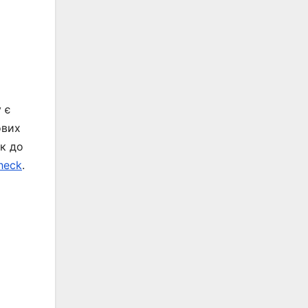
 є
ових
ок до
heck
.