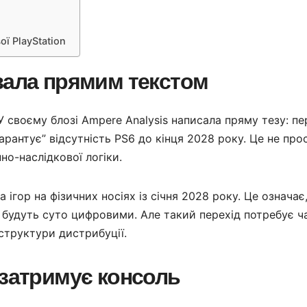
ї PlayStation
зала прямим текстом
 своєму блозі Ampere Analysis написала пряму тезу: пе
рантує” відсутність PS6 до кінця 2028 року. Це не про
но-наслідкової логіки.
ігор на фізичних носіях із січня 2028 року. Це означає
ку будуть суто цифровими. Але такий перехід потребує ч
аструктури дистрибуції.
 затримує консоль