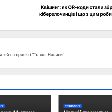
Квішинг: як QR-коди стали зб
кіберзлочинців і що з цим роб
атей на проекті "Топові Новини"
ГІЇ
ТЕХНОЛОГІЇ