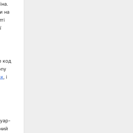
іна.
и на
ті
ї
е код
ony
ах
, і
суар-
бний