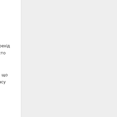
рехід
сто
, що
асу