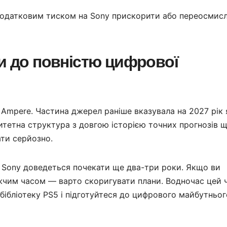
додатковим тиском на Sony прискорити або переосмис
ри до повністю цифрової
 Ampere. Частина джерел раніше вказувала на 2027 рік 
итетна структура з довгою історією точних прогнозів 
мати серйозно.
ь Sony доведеться почекати ще два-три роки. Якщо ви
жчим часом — варто скоригувати плани. Водночас цей 
ібліотеку PS5 і підготуйтеся до цифрового майбутньог