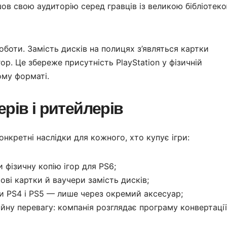
айшов свою аудиторію серед гравців із великою бібліотек
оботи. Замість дисків на полицях з’являться картки
р. Це збереже присутність PlayStation у фізичній
ому форматі.
рів і ритейлерів
нкретні наслідки для кожного, хто купує ігри:
фізичну копію ігор для PS6;
ові картки й ваучери замість дисків;
ми PS4 і PS5 — лише через окремий аксесуар;
ійну перевагу: компанія розглядає програму конвертації