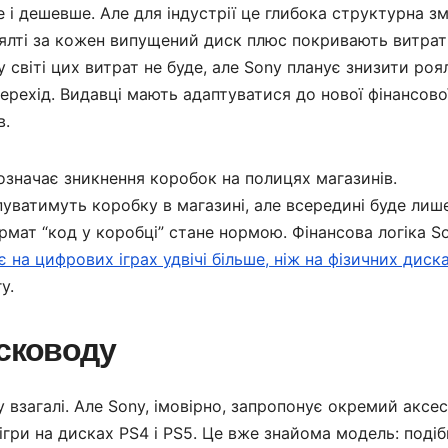
і дешевше. Але для індустрії це глибока структурна зм
ялті за кожен випущений диск плюс покривають витрат
світі цих витрат не буде, але Sony планує знизити роял
рехід. Видавці мають адаптуватися до нової фінансово
в.
значає зникнення коробок на полицях магазинів.
пуватимуть коробку в магазині, але всередині буде лиш
рмат “код у коробці” стане нормою. Фінансова логіка S
є на цифрових іграх удвічі більше, ніж на фізичних диск
у.
исководу
взагалі. Але Sony, імовірно, запропонує окремий аксе
 ігри на дисках PS4 і PS5. Це вже знайома модель: поді