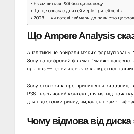
Як зміниться PS6 без дисководу
Що це означає для геймерів і ритейлерів
2028 — чи готові геймери до повністю цифрово
Що Ampere Analysis ска
Аналітики не обирали м’яких формулювань. У
Sony на цифровий формат “майже напевно га
прогноз — це висновок із конкретної причин
Sony оголосила про припинення виробництва 
PS6 і весь новий контент для неї від почат
для підготовки ринку, видавців і самої інфр
Чому відмова від диска