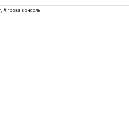
y
,
#ігрова консоль