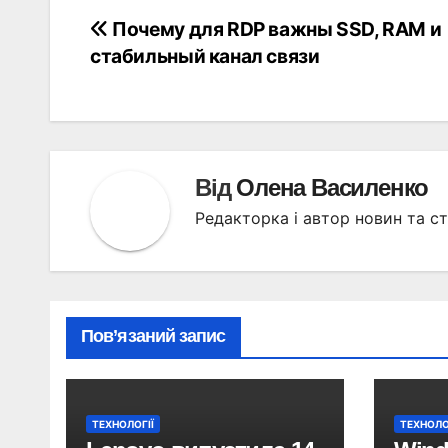
Почему для RDP важны SSD, RAM и
Навігація
стабильный канал связи
записів
Від
Олена Василенко
Редакторка і автор новин та ст
Пов’язаний запис
ТЕХНОЛОГІЇ
ТЕХНОЛО