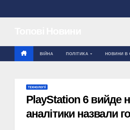
Перейти
до
вмісту
Топові Новини
ВІЙНА
ПОЛІТИКА
НОВИНИ В 
ТЕХНОЛОГІЇ
PlayStation 6 вийде 
аналітики назвали г