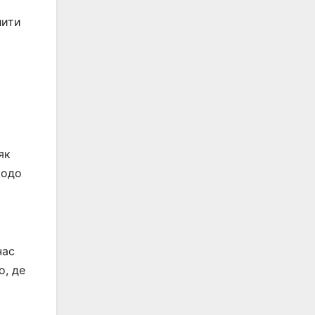
лити
як
щодо
час
о, де