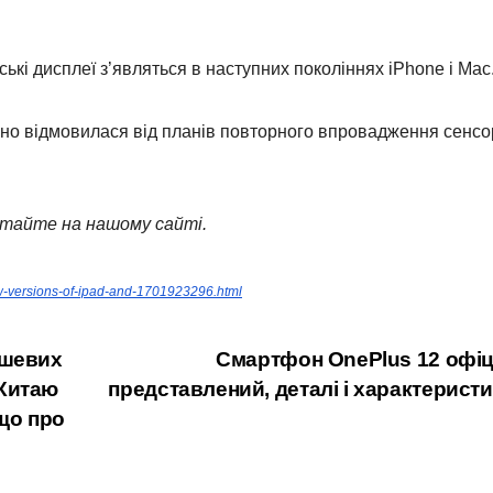
кі дисплеї з’являться в наступних поколіннях iPhone і Mac
очно відмовилася від планів повторного впровадження сенс
тайте на нашому сайті.
ew-versions-of-ipad-and-1701923296.html
ешевих
Смартфон OnePlus 12 офіц
 Китаю
представлений, деталі і характерист
 що про