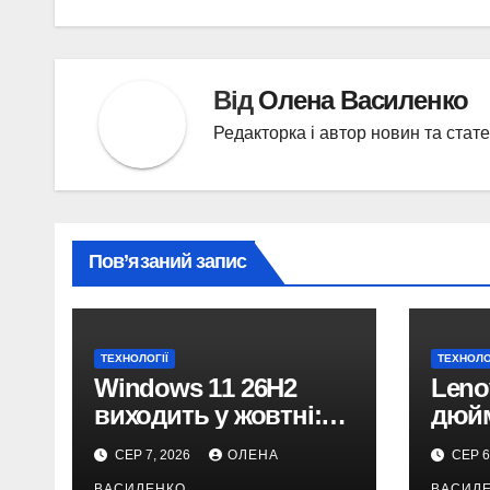
Від
Олена Василенко
Редакторка і автор новин та стат
Пов’язаний запис
ТЕХНОЛОГІЇ
ТЕХНОЛО
Windows 11 26H2
Leno
виходить у жовтні:
дюйм
чому не варто
Snap
СЕР 7, 2026
ОЛЕНА
СЕР 6
пропускати це
авто
ВАСИЛЕНКО
ВАСИЛ