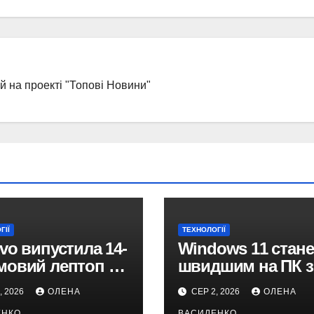
ей на проекті "Топові Новини"
ГІЇ
ТЕХНОЛОГІЇ
vo випустила 14-
Windows 11 стане
овий лептоп на
швидшим на ПК з
dragon X2 з
ГБ ОЗП: що обіця
, 2026
ОЛЕНА
СЕР 2, 2026
ОЛЕНА
номністю понад
Microsoft
ЕНКО
ВАСИЛЕНКО