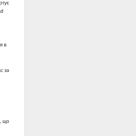
отує
ad
я в
c за
, що