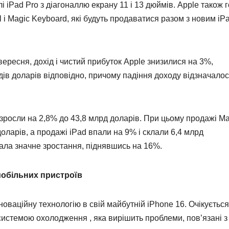
 iPad Pro з діагоналлю екрану 11 і 13 дюймів. Apple також г
il і Magic Keyboard, які будуть продаватися разом з новим iP
вересня, дохід і чистий прибуток Apple знизилися на 3%,
дів доларів відповідно, причому падіння доходу відзначалос
.
зросли на 2,8% до 43,8 млрд доларів. При цьому продажі Ma
оларів, а продажі iPad впали на 9% і склали 6,4 млрд
ала значне зростання, піднявшись на 16%.
мобільних пристроїв
оваційну технологію в свій майбутній iPhone 16. Очікується
стемою охолодження , яка вирішить проблеми, пов’язані з