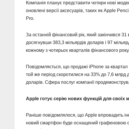
Компанія планує представити чотири нові моделі
оновлені версії аксесуарів, таких як Apple Penc
Pro.
За останній фінансовий рік, який закінчився 31 
досягнувши 383,3 мільярдів доларів і 97 мільяр
кожному з чотирьох кварталів фінансового року
Повідомляється, що продажі iPhone за квартал 
той же період скоротилися на 33% до 7,6 млрд д
доларів. Сфера послуг компанії продемонструв
Apple готує серію нових функцій для своїх 
Раніше повідомлялося, що Apple впровадить інн
новий смартфон буде оснащений графеновою си