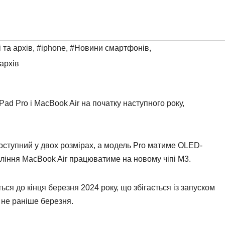
і та архів
,
#iphone
,
#Новини смартфонів
,
 архів
iPad Pro і MacBook Air на початку наступного року,
оступний у двох розмірах, а модель Pro матиме OLED-
ління MacBook Air працюватиме на новому чіпі M3.
ься до кінця березня 2024 року, що збігається із запуском
 не раніше березня.