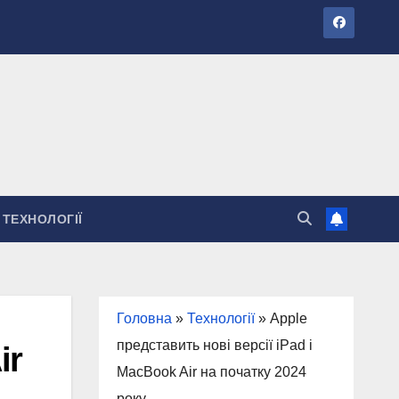
ТЕХНОЛОГІЇ
Головна
»
Технології
»
Apple
представить нові версії iPad і
ir
MacBook Air на початку 2024
року