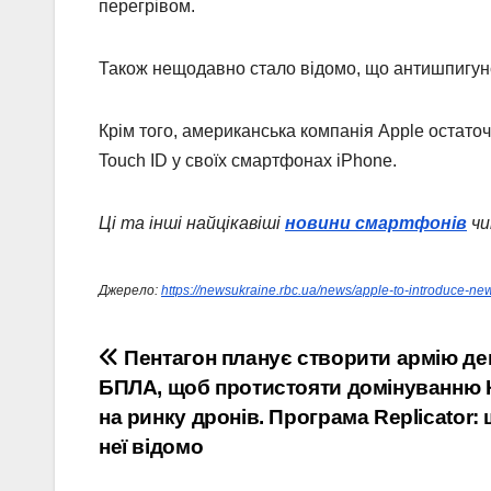
перегрівом.
Також нещодавно стало відомо, що антишпигунсь
Крім того, американська компанія Apple остат
Touch ID у своїх смартфонах iPhone.
Ці та інші найцікавіші
новини смартфонів
чи
Джерело:
https://newsukraine.rbc.ua/news/apple-to-introduce-n
Навігація
Пентагон планує створити армію д
БПЛА, щоб протистояти домінуванню
записів
на ринку дронів. Програма Replicator:
неї відомо