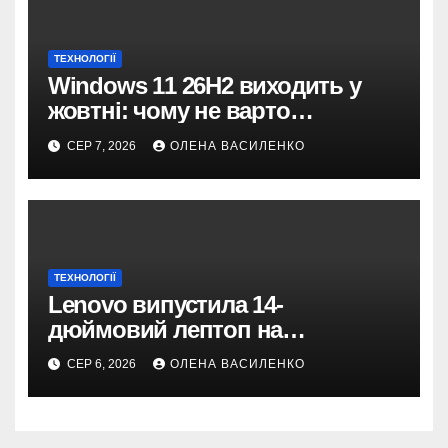
ТЕХНОЛОГІЇ
Windows 11 26H2 виходить у
жовтні: чому не варто
пропускати це оновлення
СЕР 7, 2026
ОЛЕНА ВАСИЛЕНКО
ТЕХНОЛОГІЇ
Lenovo випустила 14-
дюймовий лептоп на
Snapdragon X2 з автономністю
СЕР 6, 2026
ОЛЕНА ВАСИЛЕНКО
понад 33 години