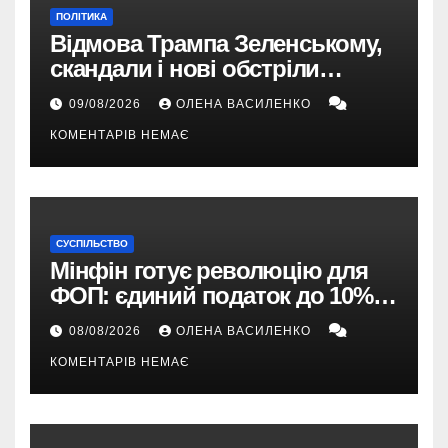
ПОЛІТИКА
Відмова Трампа Зеленському,
скандали і нові обстріли
України – що пішло не так?
09/08/2026
ОЛЕНА ВАСИЛЕНКО
КОМЕНТАРІВ НЕМАЄ
СУСПІЛЬСТВО
Мінфін готує революцію для
ФОП: єдиний податок до 10%,
ПДВ з 2028 року та перегляд 2-ї
08/08/2026
ОЛЕНА ВАСИЛЕНКО
групи
КОМЕНТАРІВ НЕМАЄ