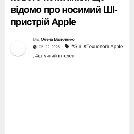
відомо про носимий ШІ-
пристрій Apple
Від
Олена Василенко
#Siri
,
#Технології Apple
СІЧ 22, 2026
,
#штучний інтелект