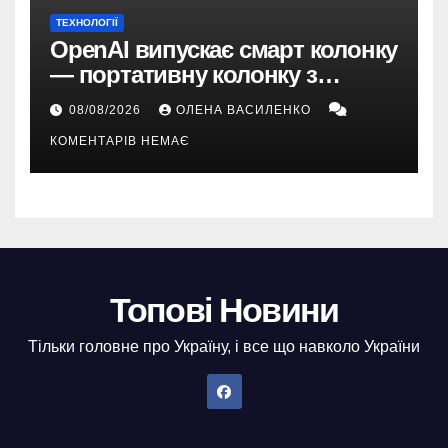
ТЕХНОЛОГІЇ
OpenAI випускає смарт колонку
— портативну колонку з
ChatGPT, камерою та цінником
08/08/2026
ОЛЕНА ВАСИЛЕНКО
понад $300
КОМЕНТАРІВ НЕМАЄ
Топові Новини
Тільки головне про Україну, і все що навколо України