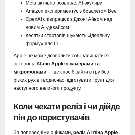
Meta активно розвиває AI-окуляри
Amazon експериментує з браслетом Bee
OpenAI співпрацює з Джоні Айвом над
новим AI-девайсом
десятки стартапів шукають «ідеальну
форму» для ШІ
Apple не може дозволити собі залишатися
осторонь.
AI-пін Apple з камерами та
мікрофонами
— це спосіб зайти в гру без
різких рухів і водночас підготувати ґрунт для
наступного великого продукту.
Коли чекати реліз і чи дійде
пін до користувачів
За попередніми оцінками,
реліз AI-піна Apple