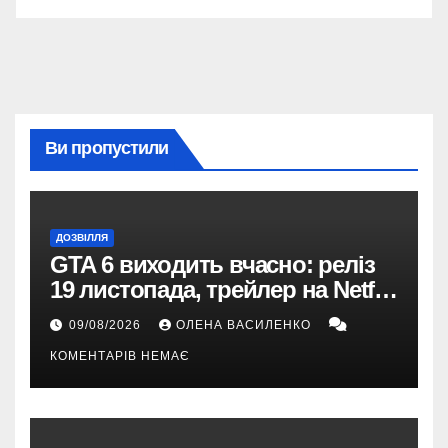
Ви пропустили
ДОЗВІЛЛЯ
GTA 6 виходить вчасно: реліз
19 листопада, трейлер на Netflix
і $180 млн передзамовлень
09/08/2026
ОЛЕНА ВАСИЛЕНКО
КОМЕНТАРІВ НЕМАЄ