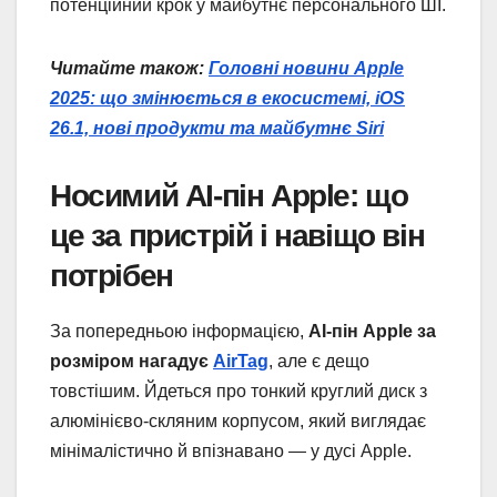
потенційний крок у майбутнє персонального ШІ.
Читайте також:
Головні новини Apple
2025: що змінюється в екосистемі, iOS
26.1, нові продукти та майбутнє Siri
Носимий AI-пін Apple: що
це за пристрій і навіщо він
потрібен
За попередньою інформацією,
AI-пін Apple за
розміром нагадує
AirTag
, але є дещо
товстішим. Йдеться про тонкий круглий диск з
алюмінієво-скляним корпусом, який виглядає
мінімалістично й впізнавано — у дусі Apple.