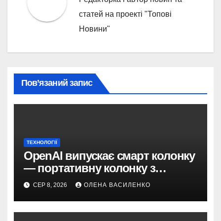
статей на проекті "Топові
Новини"
Пов’язаний запис
ТЕХНОЛОГІЇ
OpenAI випускає смарт колонку
— портативну колонку з
ChatGPT, камерою та цінником
СЕР 8, 2026
ОЛЕНА ВАСИЛЕНКО
понад $300