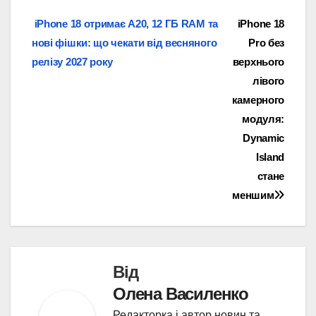
Навігація
iPhone 18 отримає A20, 12 ГБ RAM та
iPhone 18
нові фішки: що чекати від весняного
Pro без
записів
релізу 2027 року
верхнього
лівого
камерного
модуля:
Dynamic
Island
стане
меншим
Від
Олена Василенко
Редакторка і автор новин та