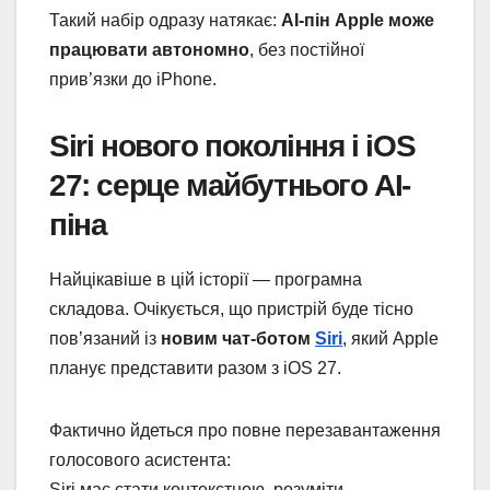
Такий набір одразу натякає:
AI-пін Apple може
працювати автономно
, без постійної
прив’язки до iPhone.
Siri нового покоління і iOS
27: серце майбутнього AI-
піна
Найцікавіше в цій історії — програмна
складова. Очікується, що пристрій буде тісно
пов’язаний із
новим чат-ботом
Siri
, який Apple
планує представити разом з iOS 27.
Фактично йдеться про повне перезавантаження
голосового асистента:
Siri має стати контекстною, розуміти