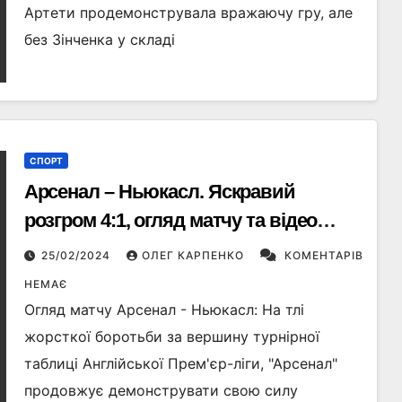
Артети продемонструвала вражаючу гру, але
без Зінченка у складі
СПОРТ
Арсенал – Ньюкасл. Яскравий
розгром 4:1, огляд матчу та відео
голів
25/02/2024
ОЛЕГ КАРПЕНКО
КОМЕНТАРІВ
НЕМАЄ
Огляд матчу Арсенал - Ньюкасл: На тлі
жорсткої боротьби за вершину турнірної
таблиці Англійської Прем'єр-ліги, "Арсенал"
продовжує демонструвати свою силу