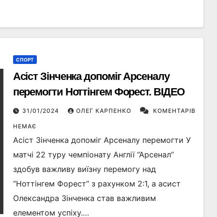
СПОРТ
Асіст Зінченка допоміг Арсеналу
перемогти Ноттінгем Форест. ВІДЕО
31/01/2024
ОЛЕГ КАРПЕНКО
КОМЕНТАРІВ
НЕМАЄ
Асіст Зінченка допоміг Арсеналу перемогти У
матчі 22 туру чемпіонату Англії “Арсенал”
здобув важливу виїзну перемогу над
“Ноттінгем Форест” з рахунком 2:1, а асист
Олександра Зінченка став важливим
елементом успіху.…