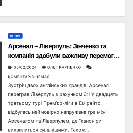
СПОРТ
Арсенал – Ліверпуль: Зінченко та
компанія здобули важливу перемогу.
ВІДЕО
05/02/2024
ОЛЕГ КАРПЕНКО
КОМЕНТАРІВ НЕМАЄ
Зустріч двох англійських грандів: Арсенал
переграв Ліверпуль з рахунком 3:1 У двадцять
третьому турі Прем’єр-ліги в Емірейтс
відбулась неймовірно напружена гра між
Арсеналом та Ліверпулем, де “каноніри”
виявилиться сильнішими. Також…