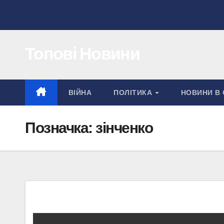
Перейти
до
вмісту
Топові Новини
ВІЙНА
ПОЛІТИКА
НОВИНИ В 
Позначка:
зінченко