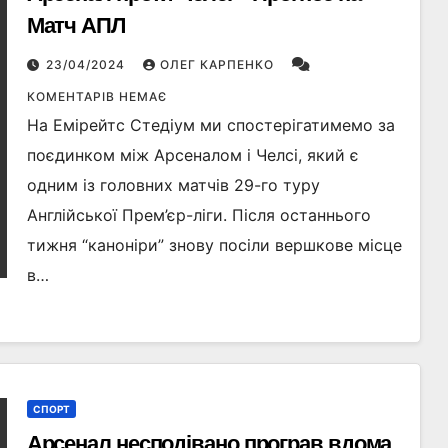
Матч АПЛ
23/04/2024
ОЛЕГ КАРПЕНКО
КОМЕНТАРІВ НЕМАЄ
На Емірейтс Стедіум ми спостерігатимемо за
поєдинком між Арсеналом і Челсі, який є
одним із головних матчів 29-го туру
Англійської Прем’єр-ліги. Після останнього
тижня “каноніри” знову посіли вершкове місце
в…
СПОРТ
Арсенал несподівано програв вдома