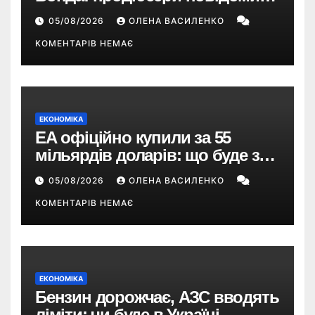
про терміни кастингу
05/08/2026
ОЛЕНА ВАСИЛЕНКО
КОМЕНТАРІВ НЕМАЄ
ЕКОНОМІКА
EA офіційно купили за 55
мільярдів доларів: що буде з
EA Sports FC, Battlefield і The
05/08/2026
ОЛЕНА ВАСИЛЕНКО
Sims
КОМЕНТАРІВ НЕМАЄ
ЕКОНОМІКА
Бензин дорожчає, АЗС вводять
ліміти: чи буде в Україні