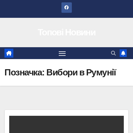
Перейти
до
вмісту
Топові Новини
Позначка:
Вибори в Румунії