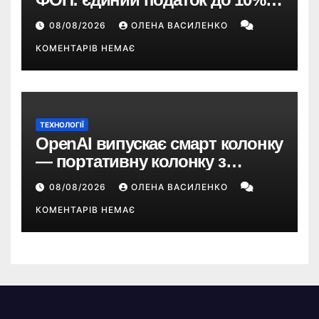
ПДВ з 2028 року та перегляд 2-ї
08/08/2026
ОЛЕНА ВАСИЛЕНКО
групи
КОМЕНТАРІВ НЕМАЄ
ТЕХНОЛОГІЇ
OpenAI випускає смарт колонку
— портативну колонку з
ChatGPT, камерою та цінником
08/08/2026
ОЛЕНА ВАСИЛЕНКО
понад $300
КОМЕНТАРІВ НЕМАЄ