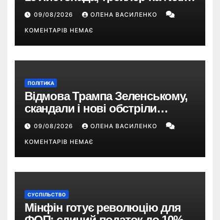
і $180 млн передзамовлень
09/08/2026
ОЛЕНА ВАСИЛЕНКО
КОМЕНТАРІВ НЕМАЄ
ПОЛІТИКА
Відмова Трампа Зеленському,
скандали і нові обстріли
України – що пішло не так?
09/08/2026
ОЛЕНА ВАСИЛЕНКО
КОМЕНТАРІВ НЕМАЄ
СУСПІЛЬСТВО
Мінфін готує революцію для
ФОП: єдиний податок до 10%,