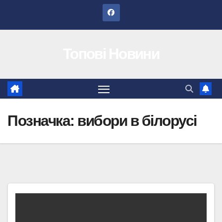
Перейти
до
вмісту
Топові Новини
Позначка:
вибори в білорусі