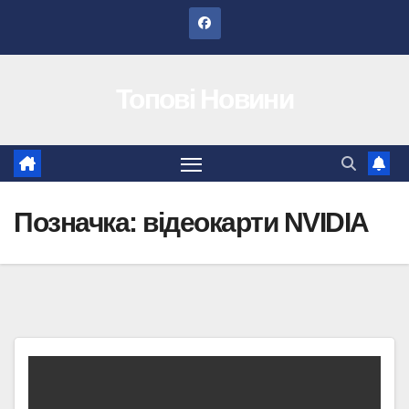
Перейти
до
вмісту
Топові Новини
Позначка:
відеокарти NVIDIA