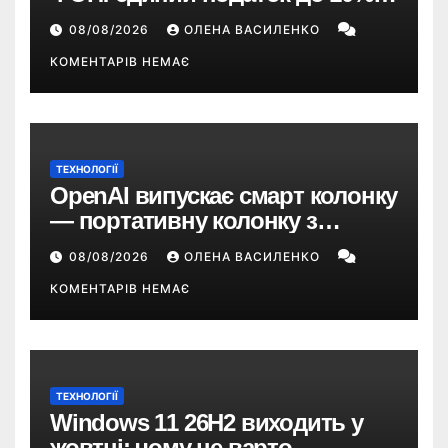
ПДВ з 2028 року та перегляд 2-ї
08/08/2026
ОЛЕНА ВАСИЛЕНКО
групи
КОМЕНТАРІВ НЕМАЄ
ТЕХНОЛОГІЇ
OpenAI випускає смарт колонку
— портативну колонку з
ChatGPT, камерою та цінником
08/08/2026
ОЛЕНА ВАСИЛЕНКО
понад $300
КОМЕНТАРІВ НЕМАЄ
ТЕХНОЛОГІЇ
Windows 11 26H2 виходить у
жовтні: чому не варто