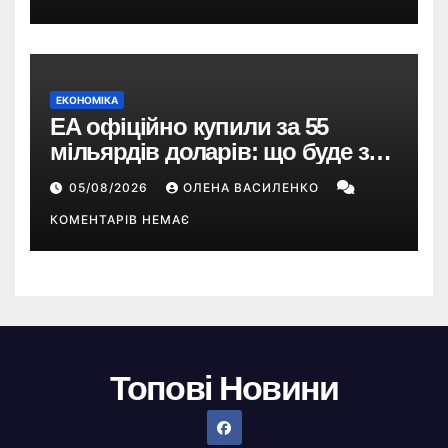
ЕКОНОМІКА
EA офіційно купили за 55
мільярдів доларів: що буде з
EA Sports FC, Battlefield і The
05/08/2026
ОЛЕНА ВАСИЛЕНКО
Sims
КОМЕНТАРІВ НЕМАЄ
Топові Новини