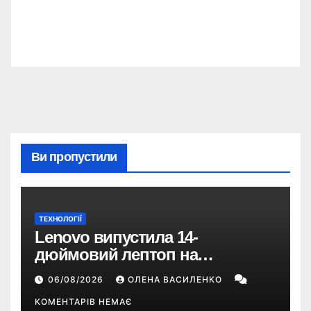
Ви пропустили
ТЕХНОЛОГІЇ
Lenovo випустила 14-
дюймовий лептоп на
Snapdragon X2 з автономністю
06/08/2026
ОЛЕНА ВАСИЛЕНКО
понад 33 години
КОМЕНТАРІВ НЕМАЄ