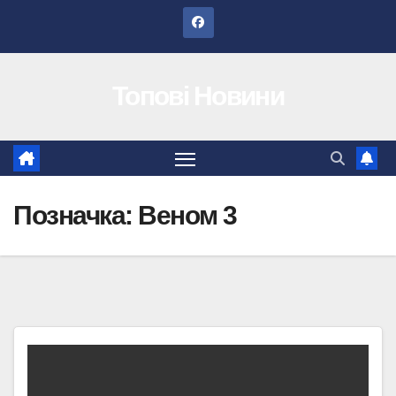
Перейти
до
вмісту
Топові Новини
Позначка:
Веном 3