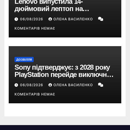
Lenovo випустила 14-
дюймовий лептоп на
Snapdragon X2 з автономністю
06/08/2026
ОЛЕНА ВАСИЛЕНКО
понад 33 години
КОМЕНТАРІВ НЕМАЄ
ДОЗВІЛЛЯ
Sony підтверджує: з 2028 року
PlayStation перейде виключно
на цифрові ігри
06/08/2026
ОЛЕНА ВАСИЛЕНКО
КОМЕНТАРІВ НЕМАЄ