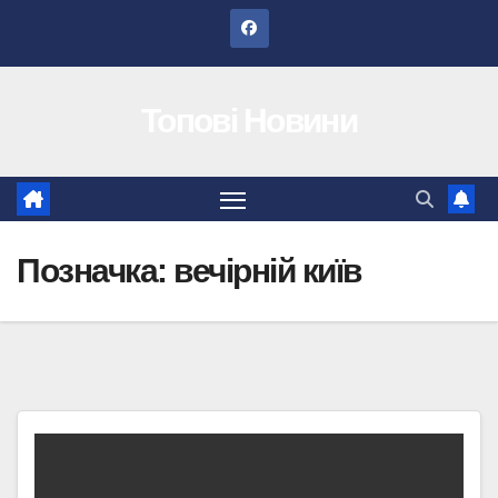
Перейти
до
вмісту
Топові Новини
Позначка:
вечірній київ