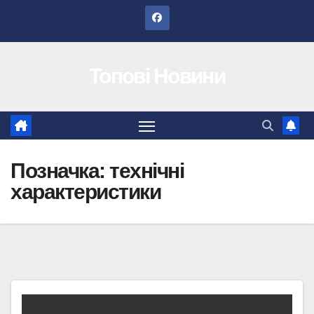
Перейти
до
вмісту
Топові Новини
Позначка:
технічні
характеристики