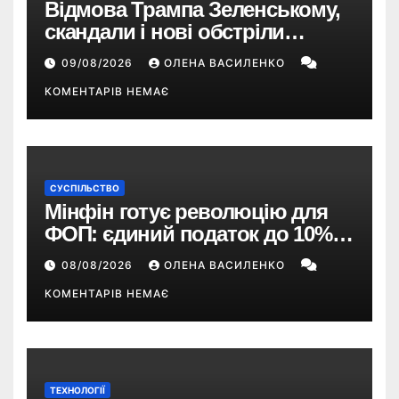
Відмова Трампа Зеленському,
скандали і нові обстріли
України – що пішло не так?
09/08/2026
ОЛЕНА ВАСИЛЕНКО
КОМЕНТАРІВ НЕМАЄ
СУСПІЛЬСТВО
Мінфін готує революцію для
ФОП: єдиний податок до 10%,
ПДВ з 2028 року та перегляд 2-ї
08/08/2026
ОЛЕНА ВАСИЛЕНКО
групи
КОМЕНТАРІВ НЕМАЄ
ТЕХНОЛОГІЇ