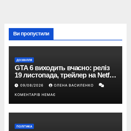
Ви пропустили
ДОЗВІЛЛЯ
GTA 6 виходить вчасно: реліз
19 листопада, трейлер на Netflix
і $180 млн передзамовлень
09/08/2026
ОЛЕНА ВАСИЛЕНКО
КОМЕНТАРІВ НЕМАЄ
ПОЛІТИКА