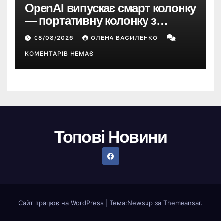
OpenAI випускає смарт колонку
— портативну колонку з
ChatGPT, камерою та цінником
08/08/2026
ОЛЕНА ВАСИЛЕНКО
понад $300
КОМЕНТАРІВ НЕМАЄ
Топові Новини
Сайт працює на WordPress
|
Тема:
Newsup
за
Themeansar
.