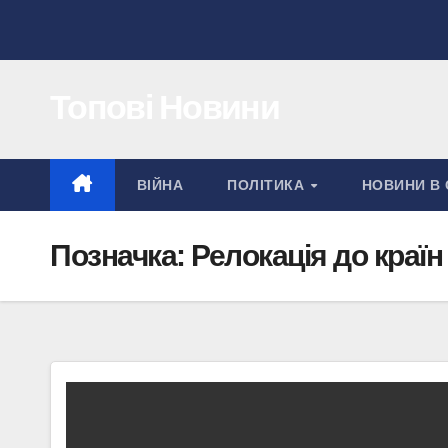
Перейти
до
вмісту
Топові Новини
ВІЙНА
ПОЛІТИКА
НОВИНИ В 
Позначка:
Релокація до краї