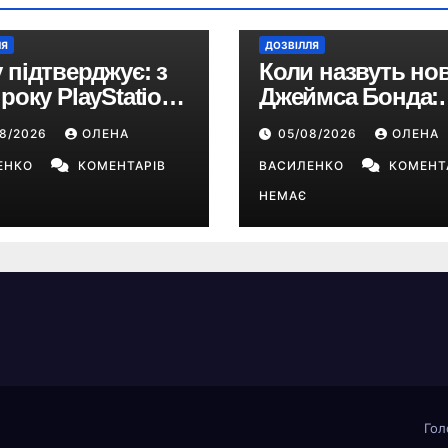
ЛЯ
ДОЗВІЛЛЯ
 підтверджує: з
Коли назвуть но
 року PlayStation
Джеймса Бонда:
йде виключно на
продюсери
08/2026
ОЛЕНА
05/08/2026
ОЛЕНА
ові ігри
повідомили про
ЕНКО
КОМЕНТАРІВ
терміни кастингу
ВАСИЛЕНКО
КОМЕНТ
НЕМАЄ
Гол