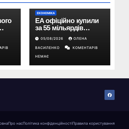
ЕКОНОМІКА
вого
EA офіційно купили
за 55 мільярдів
доларів: що буде з EA
05/08/2026
ОЛЕНА
Sports FC, Battlefield і
АРІВ
The Sims
ВАСИЛЕНКО
КОМЕНТАРІВ
НЕМАЄ
овна
Про нас
Політика конфіденційності
Правила користування